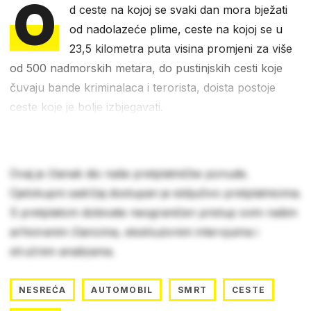
O
d ceste na kojoj se svaki dan mora bježati
od nadolazeće plime, ceste na kojoj se u
23,5 kilometra puta visina promjeni za više
od 500 nadmorskih metara, do pustinjskih cesti koje
čuvaju bande kriminalaca i terorista, doista postoje
ceste koje je bolje izbjegavati.
Ovaj je članak dio naše pretplatničke ponude.
Cjelokupni sadržaj dostupan je isključivo pretplatnicima.
S pretplatom dobivate neograničen pristup svim našim
arhiviranim člancima, ekskluzivnim intervjuima i
stručnim analizama.
NESREĆA
AUTOMOBIL
SMRT
CESTE