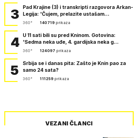
Pad Krajine (3) i transkripti razgovora Arkan-
3
Legija: 'Čujem, prelazite ustašam…
360°
140719
prikaza
U 11 sati bili su pred Kninom. Gotovina:
4
'Sedma neka uđe, 4. gardijska neka g…
360°
124097
prikaza
Srbija se i danas pita: Zašto je Knin pao za
5
samo 24 sata?
360°
111259
prikaza
VEZANI ČLANCI