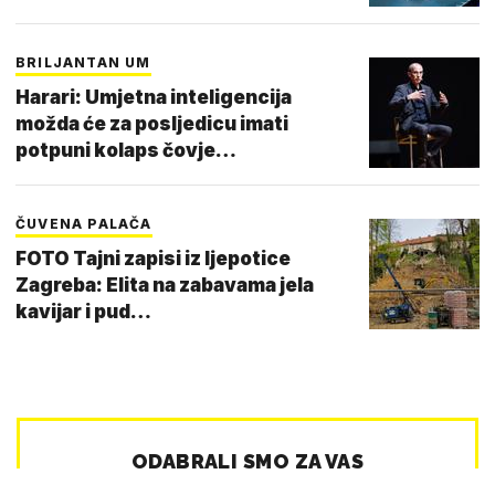
BRILJANTAN UM
Harari: Umjetna inteligencija
možda će za posljedicu imati
potpuni kolaps čovje…
ČUVENA PALAČA
FOTO Tajni zapisi iz ljepotice
Zagreba: Elita na zabavama jela
kavijar i pud…