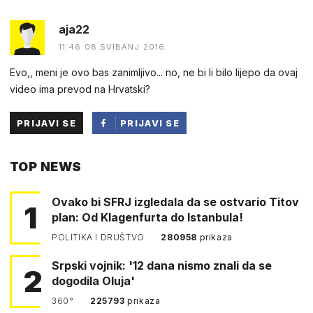
aja22
11:46 08.SVIBANJ 2016.
Evo,, meni je ovo bas zanimljivo... no, ne bi li bilo lijepo da ovaj
video ima prevod na Hrvatski?
PRIJAVI SE
PRIJAVI SE
PUTEM
TOP NEWS
FACEBOOKA
Ovako bi SFRJ izgledala da se ostvario Titov
1
plan: Od Klagenfurta do Istanbula!
POLITIKA I DRUŠTVO
280958
prikaza
Srpski vojnik: '12 dana nismo znali da se
2
dogodila Oluja'
360°
225793
prikaza