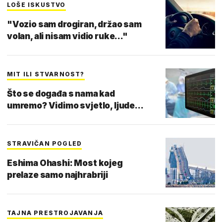
LOŠE ISKUSTVO
"Vozio sam drogiran, držao sam
volan, ali nisam vidio ruke..."
MIT ILI STVARNOST?
Što se događa s nama kad
umremo? Vidimo svjetlo, ljude...
STRAVIČAN POGLED
Eshima Ohashi: Most kojeg
prelaze samo najhrabriji
TAJNA PRESTROJAVANJA