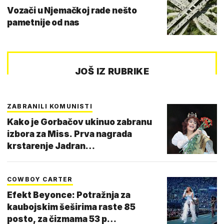
Vozači u Njemačkoj rade nešto
pametnije od nas
JOŠ IZ RUBRIKE
ZABRANILI KOMUNISTI
Kako je Gorbačov ukinuo zabranu
izbora za Miss. Prva nagrada
krstarenje Jadran…
COWBOY CARTER
Efekt Beyonce: Potražnja za
kaubojskim šeširima raste 85
posto, za čizmama 53 p…