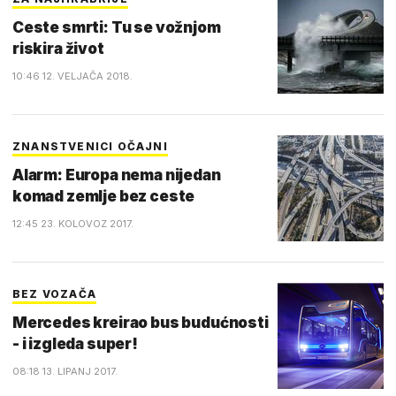
Ceste smrti: Tu se vožnjom
riskira život
10:46 12. VELJAČA 2018.
ZNANSTVENICI OČAJNI
Alarm: Europa nema nijedan
komad zemlje bez ceste
12:45 23. KOLOVOZ 2017.
BEZ VOZAČA
Mercedes kreirao bus budućnosti
- i izgleda super!
08:18 13. LIPANJ 2017.