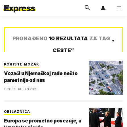
PRONAĐENO
10 REZULTATA
ZA TAG
„
CESTE
”
KORISTE MOZAK
Vozači u Njemačkoj rade nešto
pametnije od nas
11:20 29. RUJAN 2019.
OBILAZNICA
Europa se prometno povezuje, a