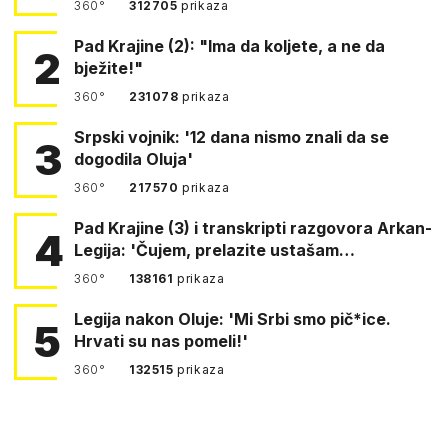
360°
312705
prikaza
Pad Krajine (2): "Ima da koljete, a ne da
2
bježite!"
360°
231078
prikaza
Srpski vojnik: '12 dana nismo znali da se
3
dogodila Oluja'
360°
217570
prikaza
Pad Krajine (3) i transkripti razgovora Arkan-
4
Legija: 'Čujem, prelazite ustašam…
360°
138161
prikaza
Legija nakon Oluje: 'Mi Srbi smo pič*ice.
5
Hrvati su nas pomeli!'
360°
132515
prikaza