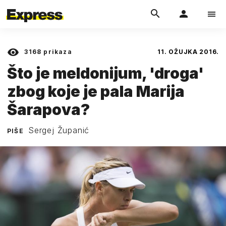
3168
prikaza
11. OŽUJKA 2016.
Što je meldonijum, 'droga'
zbog koje je pala Marija
Šarapova?
Sergej Županić
PIŠE