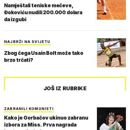
Namještali teniske mečeve,
Đokoviću nudili 200.000 dolara
da izgubi
NAJBRŽI NA SVIJETU
Zbog čega Usain Bolt može tako
brzo trčati?
JOŠ IZ RUBRIKE
ZABRANILI KOMUNISTI
Kako je Gorbačov ukinuo zabranu
izbora za Miss. Prva nagrada