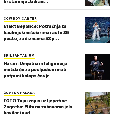
krstarenje Jadran…
COWBOY CARTER
Efekt Beyonce: Potražnja za
kaubojskim šeširima raste 85
posto, za čizmama 53 p…
BRILJANTAN UM
Harari: Umjetna inteligencija
možda će za posljedicu imati
potpuni kolaps čovje…
ČUVENA PALAČA
FOTO Tajni zapisi iz ljepotice
Zagreba: Elita na zabavama jela
kavijar i pud…