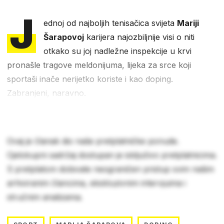
J
ednoj od najboljih tenisačica svijeta
Mariji
Šarapovoj
karijera najozbiljnije visi o niti
otkako su joj nadležne inspekcije u krvi
pronašle tragove meldonijuma, lijeka za srce koji
sportaši inače nerijetko koriste i kao doping.
Zabranjeni, naravno.
Ovaj je članak dio naše pretplatničke ponude.
Cjelokupni sadržaj dostupan je isključivo pretplatnicima.
S pretplatom dobivate neograničen pristup svim našim
arhiviranim člancima, ekskluzivnim intervjuima i
stručnim analizama.