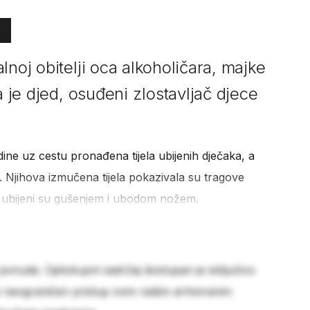
lnoj obitelji oca alkoholičara, majke
a je djed, osuđeni zlostavljač djece
ine uz cestu pronađena tijela ubijenih dječaka, a
a. Njihova izmučena tijela pokazivala su tragove
ubijeni su gušenjem i ubodom nožem.
 ponude. Cjelokupni sadržaj dostupan je isključivo
e neograničen pristup svim našim arhiviranim