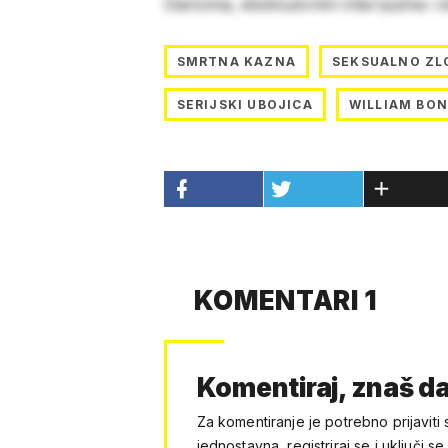
člancima, ekskluzivnim intervjuima i 
SMRTNA KAZNA
SEKSUALNO ZL
SERIJSKI UBOJICA
WILLIAM BON
KOMENTARI 1
Komentiraj, znaš da
Za komentiranje je potrebno prijaviti 
jednostavna, registriraj se i uključi se