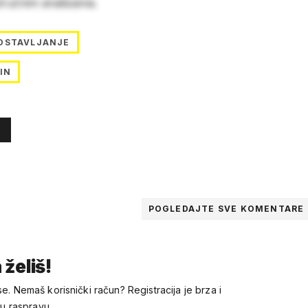
stručnim analizama.
OSTAVLJANJE
IN
POGLEDAJTE SVE
KOMENTARE
 želiš!
se. Nemaš korisnički račun? Registracija je brza i
 u raspravu.