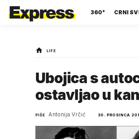
360°
CRNI SV
LIFE
Ubojica s autoc
ostavljao u k
Antonija Vrčić
PIŠE
30. PROSINCA 20