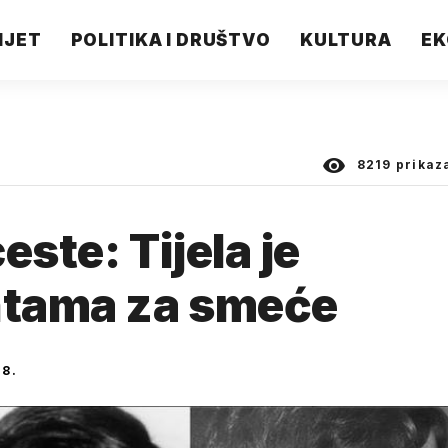
IJET
POLITIKA I DRUŠTVO
KULTURA
EK
8219
prikaz
este: Tijela je
antama za smeće
18.