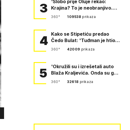
'Slobo prije Oluje rekao:
3
Krajina? To je neobranjivo.
Tuđmana zvao Krivousti'
360°
109538
prikaza
Kako se Stipetiću predao
4
Čedo Bulat: 'Tuđman je htio
da se prerušim u ženu'
360°
42009
prikaza
'Okružili su i izrešetali auto
5
Blaža Kraljevića. Onda su ga
vukli po cesti'
360°
32618
prikaza