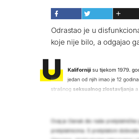
Odrastao je u disfunkciona
koje nije bilo, a odgajao g
U
Kaliforniji
su tijekom 1979. god
jedan od njih imao je 12 godin
strašnog
seksualnog zlostavljanja
a 
Ovaj je članak dio naše pretplatničke
pretplatnicima. S pretplatom dobivat