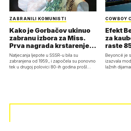
ZABRANILI KOMUNISTI
COWBOY 
Kako je Gorbačov ukinuo
Efekt B
zabranu izbora za Miss.
za kaub
Prva nagrada krstarenje
raste 85
Jadran…
čizmam
Natjecanja ljepote u SSSR-u bila su
Beyoncé je 
zabranjena od 1959., i započela su ponovno
izazvala mod
tek u drugoj polovici 80-ih godina prošl…
lažnih dijam