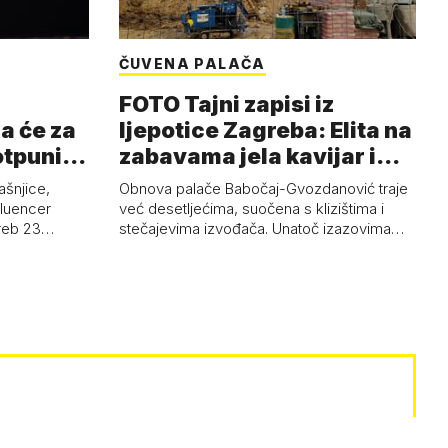
ČUVENA PALAČA
FOTO Tajni zapisi iz
a će za
ljepotice Zagreba: Elita na
otpuni
zabavama jela kavijar i
pud…
ašnjice,
Obnova palače Babočaj-Gvozdanović traje
nfluencer
već desetljećima, suočena s klizištima i
greb 23…
stečajevima izvođača. Unatoč izazovima…