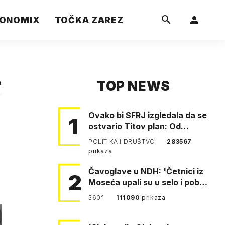
ONOMIX
TOČKA ZAREZ
TOP NEWS
a
Ovako bi SFRJ izgledala da se
1
ostvario Titov plan: Od
Klagenfurta do Istanbula!
POLITIKA I DRUŠTVO
283567
prikaza
Čavoglave u NDH: 'Četnici iz
2
Moseća upali su u selo i pobili
obitelj Perković'
360°
111090
prikaza