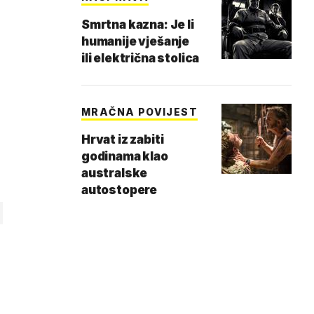
Smrtna kazna: Je li
humanije vješanje
ili električna stolica
MRAČNA POVIJEST
Hrvat iz zabiti
godinama klao
australske
autostopere