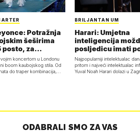
CARTER
BRILJANTAN UM
eyonce: Potražnja
Harari: Umjetna
ojskim šeširima
inteligencija možd
 posto, za
posljedicu imati p
a 53 p…
kolaps čovje…
svojim koncertom u Londonu
Najpopularniji intelektualac dan
ni boom kaubojskog stila. Od
pritom i najveći intelektualac i
anata do traper kombinacija,…
Yuval Noah Harari dolazi u Za