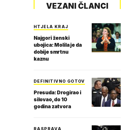
VEZANI ČLANCI
HTJELA KRAJ
Najgori ženski
ubojica: Molila je da
dobije smrtnu
kaznu
DEFINITIVNO GOTOV
Presuda: Drogirao i
silovao, do 10
godina zatvora
RASPRAVA