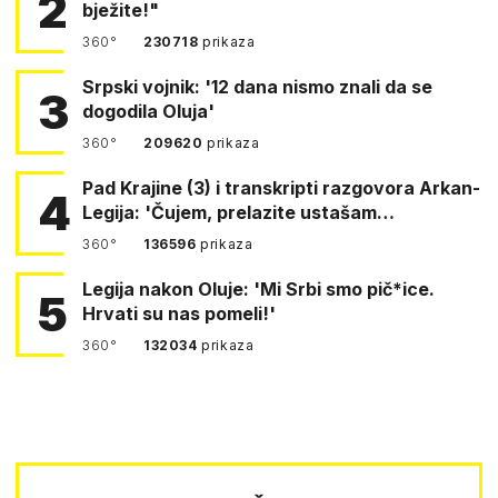
2
bježite!"
360°
230718
prikaza
Srpski vojnik: '12 dana nismo znali da se
3
dogodila Oluja'
360°
209620
prikaza
Pad Krajine (3) i transkripti razgovora Arkan-
4
Legija: 'Čujem, prelazite ustašam…
360°
136596
prikaza
Legija nakon Oluje: 'Mi Srbi smo pič*ice.
5
Hrvati su nas pomeli!'
360°
132034
prikaza