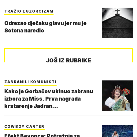
TRAŽIO EGZORCIZAM
Odrezao dječaku glavu jer mu je
Sotona naredio
JOŠ IZ RUBRIKE
ZABRANILI KOMUNISTI
Kako je Gorbačov ukinuo zabranu
izbora za Miss. Prva nagrada
krstarenje Jadran…
COWBOY CARTER
Efekt Beyonce: Potražnja za