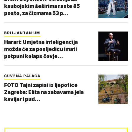
kaubojskim šeširima raste 85
posto, za čizmama 53 p…
BRILJANTAN UM
Harari: Umjetna inteligencija
možda će za posljedicu imati
potpuni kolaps čovje…
ČUVENA PALAČA
FOTO Tajni zapisi iz ljepotice
Zagreba: Elita na zabavama jela
kavijar i pud…