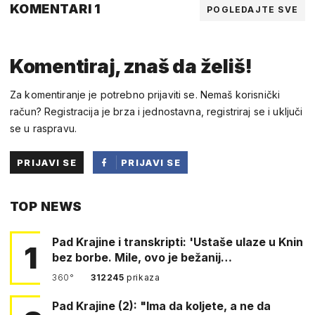
KOMENTARI 1
POGLEDAJTE SVE
Komentiraj, znaš da želiš!
Za komentiranje je potrebno prijaviti se. Nemaš korisnički
račun? Registracija je brza i jednostavna, registriraj se i uključi
se u raspravu.
PRIJAVI SE
PRIJAVI SE
PUTEM
TOP NEWS
FACEBOOKA
Pad Krajine i transkripti: 'Ustaše ulaze u Knin
1
bez borbe. Mile, ovo je bežanij…
360°
312245
prikaza
Pad Krajine (2): "Ima da koljete, a ne da