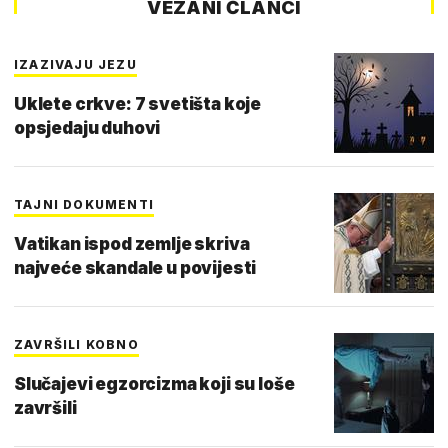
VEZANI ČLANCI
IZAZIVAJU JEZU
Uklete crkve: 7 svetišta koje
opsjedaju duhovi
TAJNI DOKUMENTI
Vatikan ispod zemlje skriva
najveće skandale u povijesti
ZAVRŠILI KOBNO
Slučajevi egzorcizma koji su loše
završili