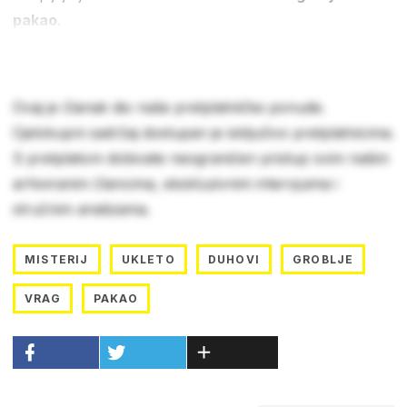
pakao
.
Ovaj je članak dio naše pretplatničke ponude.
Cjelokupni sadržaj dostupan je isključivo pretplatnicima.
S pretplatom dobivate neograničen pristup svim našim
arhiviranim člancima, ekskluzivnim intervjuima i
stručnim analizama.
MISTERIJ
UKLETO
DUHOVI
GROBLJE
VRAG
PAKAO