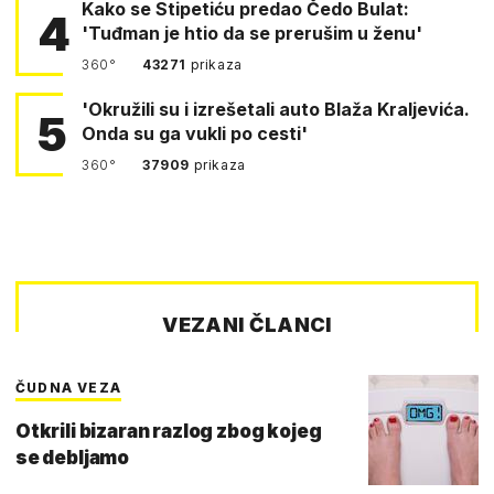
Kako se Stipetiću predao Čedo Bulat:
4
'Tuđman je htio da se prerušim u ženu'
360°
43271
prikaza
'Okružili su i izrešetali auto Blaža Kraljevića.
5
Onda su ga vukli po cesti'
360°
37909
prikaza
VEZANI ČLANCI
ČUDNA VEZA
Otkrili bizaran razlog zbog kojeg
se debljamo