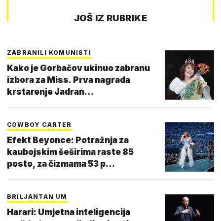
JOŠ IZ RUBRIKE
ZABRANILI KOMUNISTI
Kako je Gorbačov ukinuo zabranu
izbora za Miss. Prva nagrada
krstarenje Jadran…
COWBOY CARTER
Efekt Beyonce: Potražnja za
kaubojskim šeširima raste 85
posto, za čizmama 53 p…
BRILJANTAN UM
Harari: Umjetna inteligencija