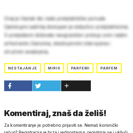
Ovaj je članak dio naše pretplatničke ponude.
Cjelokupni sadržaj dostupan je isključivo pretplatnicima.
S pretplatom dobivate neograničen pristup svim našim
arhiviranim člancima, ekskluzivnim intervjuima i
stručnim analizama.
NESTAJANJE
MIRIS
PARFEMI
PARFEM
Komentiraj, znaš da želiš!
Za komentiranje je potrebno prijaviti se. Nemaš korisnički
račun? Registracija je brza i jednostavna, registriraj se i uključi