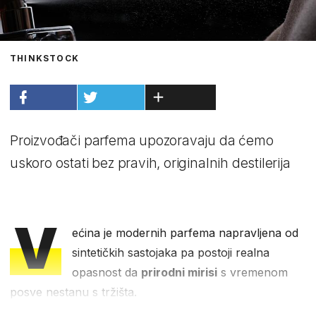
THINKSTOCK
Proizvođači parfema upozoravaju da ćemo
uskoro ostati bez pravih, originalnih destilerija
V
ećina je modernih parfema napravljena od
sintetičkih sastojaka pa postoji realna
opasnost da
prirodni mirisi
s vremenom
posve nestanu s tržišta.