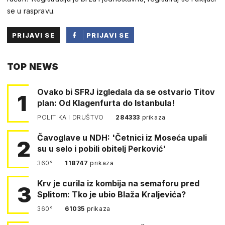
se u raspravu.
PRIJAVI SE
PRIJAVI SE
PUTEM
TOP NEWS
FACEBOOKA
Ovako bi SFRJ izgledala da se ostvario Titov
1
plan: Od Klagenfurta do Istanbula!
POLITIKA I DRUŠTVO
284333
prikaza
Čavoglave u NDH: 'Četnici iz Moseća upali
2
su u selo i pobili obitelj Perković'
360°
118747
prikaza
Krv je curila iz kombija na semaforu pred
3
Splitom: Tko je ubio Blaža Kraljevića?
360°
61035
prikaza