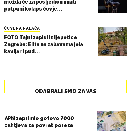
možda će za posljedicu imati
potpuni kolaps čovje…
ČUVENA PALAČA
FOTO Tajni zapisi iz ljepotice
Zagreba: Elita na zabavama jela
kavijar i pud…