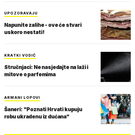
UPOZORAVAJU
Napunite zalihe - ove će stvari
uskoro nestati!
KRATKI VODIČ
Stručnjaci: Ne nasjedajte na laži i
mitove o parfemima
ARMANI LOPOVI
Šaneri: "Poznati Hrvati kupuju
robu ukradenu iz dućana"