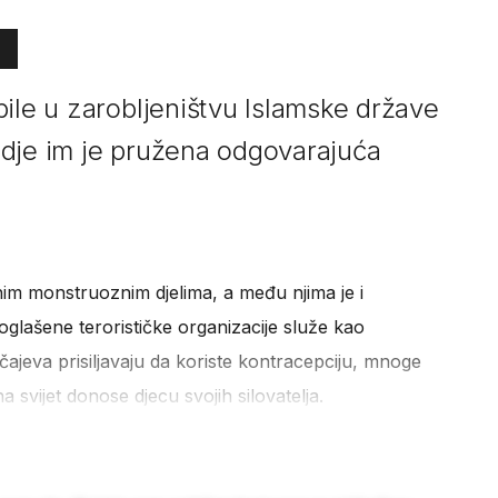
bile u zarobljeništvu Islamske države
gdje im je pružena odgovarajuća
im monstruoznim djelima, a među njima je i
oglašene terorističke organizacije služe kao
učajeva prisiljavaju da koriste kontracepciju, mnoge
a svijet donose djecu svojih silovatelja.