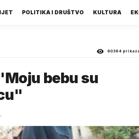
IJET
POLITIKA I DRUŠTVO
KULTURA
EK
60364
prikaz
: "Moju bebu su
ncu"
.