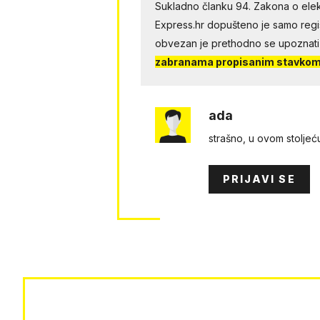
Sukladno članku 94. Zakona o elek
Express.hr dopušteno je samo regist
obvezan je prethodno se upoznati
zabranama propisanim stavkom 
ada
strašno, u ovom stoljeću
PRIJAVI SE