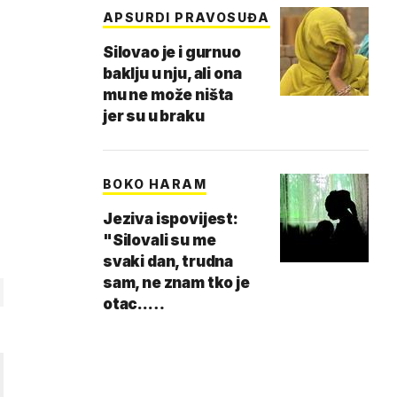
APSURDI PRAVOSUĐA
Silovao je i gurnuo
baklju u nju, ali ona
mu ne može ništa
jer su u braku
BOKO HARAM
Jeziva ispovijest:
"Silovali su me
svaki dan, trudna
sam, ne znam tko je
otac..…