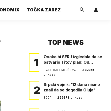
ONOMIX
TOČKA ZAREZ
TOP NEWS
a
Ovako bi SFRJ izgledala da se
1
ostvario Titov plan: Od
Klagenfurta do Istanbula!
POLITIKA I DRUŠTVO
282355
prikaza
Srpski vojnik: '12 dana nismo
2
znali da se dogodila Oluja'
360°
226378
prikaza