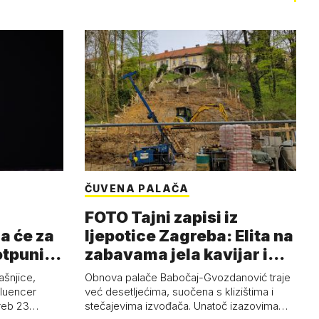
ČUVENA PALAČA
FOTO Tajni zapisi iz
a će za
ljepotice Zagreba: Elita na
otpuni
zabavama jela kavijar i
pud…
ašnjice,
Obnova palače Babočaj-Gvozdanović traje
nfluencer
već desetljećima, suočena s klizištima i
greb 23…
stečajevima izvođača. Unatoč izazovima…