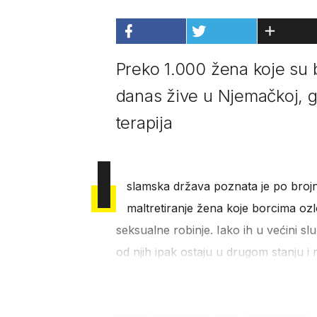
Preko 1.000 žena koje su 
danas žive u Njemačkoj, 
terapija
I
slamska država poznata je po brojn
maltretiranje žena koje borcima ozl
seksualne robinje. Iako ih u većini sl
od njih ipak ostaju u drugom stanju i n