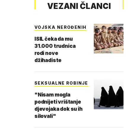
VEZANI ČLANCI
VOJSKA NEROĐENIH
ISIL čeka da mu
31.000 trudnica
rodi nove
džihadiste
SEKSUALNE ROBINJE
"Nisam mogla
podnijeti vrištanje
djevojaka dok su ih
silovali"