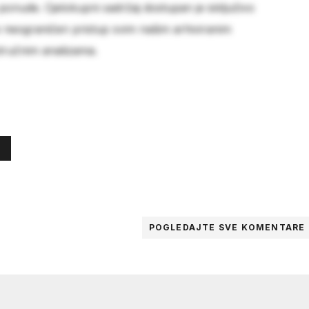
 ponude. Cjelokupni sadržaj dostupan je isključivo
e neograničen pristup svim našim arhiviranim
stručnim analizama.
POGLEDAJTE SVE
KOMENTARE