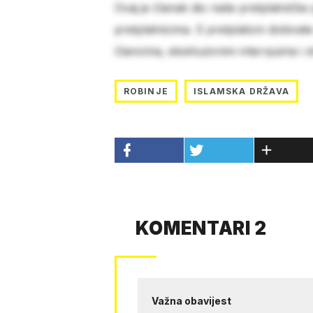
Ovaj je članak dio naše pretplatničke
pretplatnicima. S pretplatom dobivat
člancima, ekskluzivnim intervjuima i 
ROBINJE
ISLAMSKA DRŽAVA
KOMENTARI 2
Važna obavijest