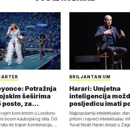
CARTER
BRILJANTAN UM
eyonce: Potražnja
Harari: Umjetna
ojskim šeširima
inteligencija možd
 posto, za
posljedicu imati p
a 53 p…
kolaps čovje…
svojim koncertom u Londonu
Najpopularniji intelektualac dan
ni boom kaubojskog stila. Od
pritom i najveći intelektualac i
anata do traper kombinacija,…
Yuval Noah Harari dolazi u Za