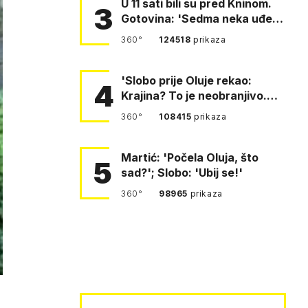
U 11 sati bili su pred Kninom.
3
Gotovina: 'Sedma neka uđe,
4. gardijska neka g…
360°
124518
prikaza
'Slobo prije Oluje rekao:
4
Krajina? To je neobranjivo.
Tuđmana zvao Krivousti'
360°
108415
prikaza
Martić: 'Počela Oluja, što
5
sad?'; Slobo: 'Ubij se!'
360°
98965
prikaza