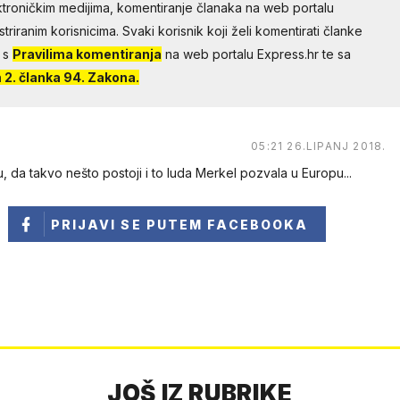
troničkim medijima, komentiranje članaka na web portalu
riranim korisnicima. Svaki korisnik koji želi komentirati članke
 s
Pravilima komentiranja
na web portalu Express.hr te sa
2. članka 94. Zakona.
05:21 26.LIPANJ 2018.
, da takvo nešto postoji i to luda Merkel pozvala u Europu...
PRIJAVI SE
PUTEM FACEBOOKA
JOŠ IZ RUBRIKE