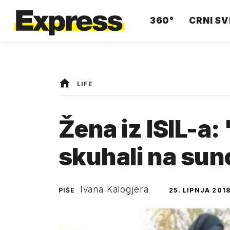
360°
CRNI SV
LIFE
Žena iz ISIL-a
skuhali na su
Ivana Kalogjera
PIŠE
25. LIPNJA 2018