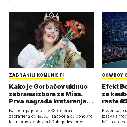
ZABRANILI KOMUNISTI
COWBOY 
Kako je Gorbačov ukinuo
Efekt B
zabranu izbora za Miss.
za kaub
Prva nagrada krstarenje
raste 85
Jadran…
čizmam
Natjecanja ljepote u SSSR-u bila su
Beyoncé je 
zabranjena od 1959., i započela su ponovno
izazvala mod
tek u drugoj polovici 80-ih godina prošl…
lažnih dijam