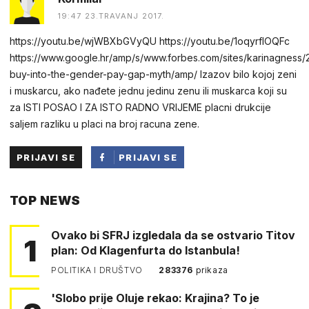
19:47 23.TRAVANJ 2017.
https://youtu.be/wjWBXbGVyQU https://youtu.be/1oqyrflOQFc
https://www.google.hr/amp/s/www.forbes.com/sites/karinagness/
buy-into-the-gender-pay-gap-myth/amp/ Izazov bilo kojoj zeni
i muskarcu, ako nađete jednu jedinu zenu ili muskarca koji su
za ISTI POSAO I ZA ISTO RADNO VRIJEME placni drukcije
saljem razliku u placi na broj racuna zene.
PRIJAVI SE
PRIJAVI SE
PUTEM
TOP NEWS
FACEBOOKA
Ovako bi SFRJ izgledala da se ostvario Titov
1
plan: Od Klagenfurta do Istanbula!
POLITIKA I DRUŠTVO
283376
prikaza
'Slobo prije Oluje rekao: Krajina? To je