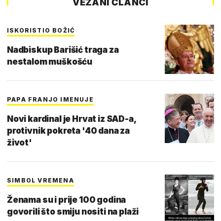
VEZANI ČLANCI
ISKORISTIO BOŽIĆ
Nadbiskup Barišić traga za
nestalom muškošću
PAPA FRANJO IMENUJE
Novi kardinal je Hrvat iz SAD-a,
protivnik pokreta '40 dana za
život'
SIMBOL VREMENA
Ženama su i prije 100 godina
govorili što smiju nositi na plaži