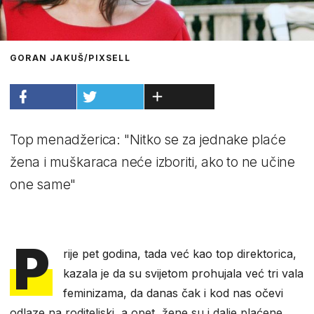
GORAN JAKUŠ/PIXSELL
Top menadžerica: "Nitko se za jednake plaće
žena i muškaraca neće izboriti, ako to ne učine
one same"
P
rije pet godina, tada već kao top direktorica,
kazala je da su svijetom prohujala već tri vala
feminizama, da danas čak i kod nas očevi
odlaze na roditeljski, a opet, žene su i dalje plaćene