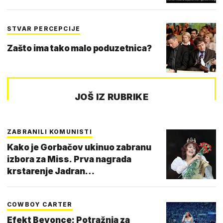
STVAR PERCEPCIJE
Zašto ima tako malo poduzetnica?
JOŠ IZ RUBRIKE
ZABRANILI KOMUNISTI
Kako je Gorbačov ukinuo zabranu
izbora za Miss. Prva nagrada
krstarenje Jadran…
COWBOY CARTER
Efekt Beyonce: Potražnja za