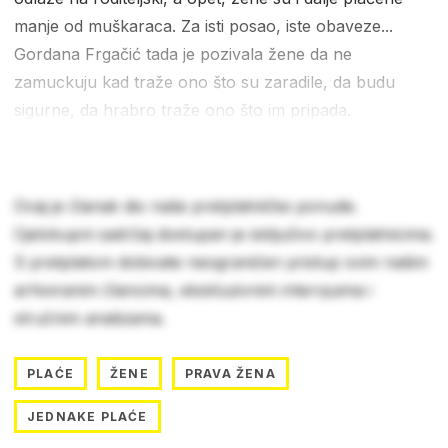
manje od muškaraca. Za isti posao, iste obaveze...
Gordana Frgačić tada je pozivala žene da ne
zamuckuju kad traže ono što su zaradile, da budu
sigurne, da hrabro traže ono što im pripada.
Ovaj je članak dio naše pretplatničke ponude.
Cjelokupni sadržaj dostupan je isključivo pretplatnicima.
S pretplatom dobivate neograničen pristup svim našim
arhiviranim člancima, ekskluzivnim intervjuima i
stručnim analizama.
PLAĆE
ŽENE
PRAVA ŽENA
JEDNAKE PLAĆE