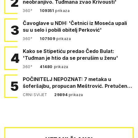
2
neobranjivo. Tuđmana zvao Krivousti'
360°
109351
prikaza
Čavoglave u NDH: 'Četnici iz Moseća upali
3
su u selo i pobili obitelj Perković'
360°
107509
prikaza
Kako se Stipetiću predao Čedo Bulat:
4
'Tuđman je htio da se prerušim u ženu'
360°
41480
prikaza
POČINITELJ NEPOZNAT: 7 metaka u
5
šoferšajbu, propucan Meštrović. Pretučen
Pejin
CRNI SVIJET
29894
prikaza