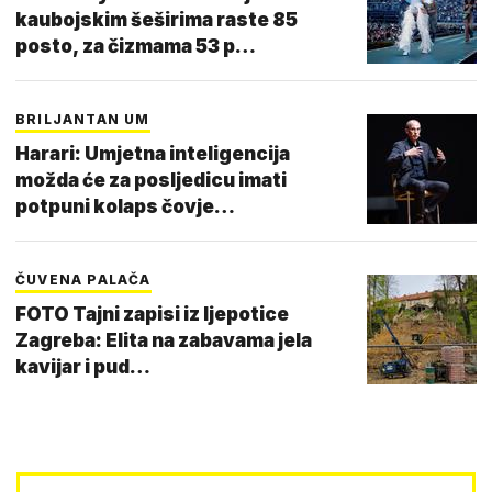
kaubojskim šeširima raste 85
posto, za čizmama 53 p…
BRILJANTAN UM
Harari: Umjetna inteligencija
možda će za posljedicu imati
potpuni kolaps čovje…
ČUVENA PALAČA
FOTO Tajni zapisi iz ljepotice
Zagreba: Elita na zabavama jela
kavijar i pud…