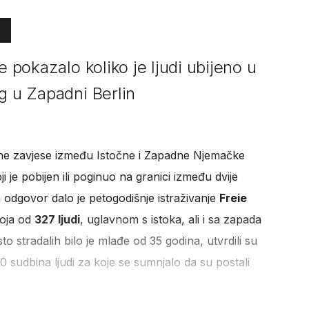
e pokazalo koliko je ljudi ubijeno u
g u Zapadni Berlin
ne zavjese između Istočne i Zapadne Njemačke
ji je pobijen ili poginuo na granici između dvije
 odgovor dalo je petogodišnje istraživanje
Freie
roja od
327 ljudi
, uglavnom s istoka, ali i sa zapada
to stradalih bilo je mlađe od 35 godina, utvrdili su
00 sudbina ljudi za koje se sumnjalo da su postali