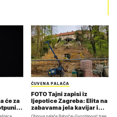
ČUVENA PALAČA
FOTO Tajni zapisi iz
a će za
ljepotice Zagreba: Elita na
otpuni
zabavama jela kavijar i
pud…
ašnjice,
Obnova palače Babočaj-Gvozdanović traje