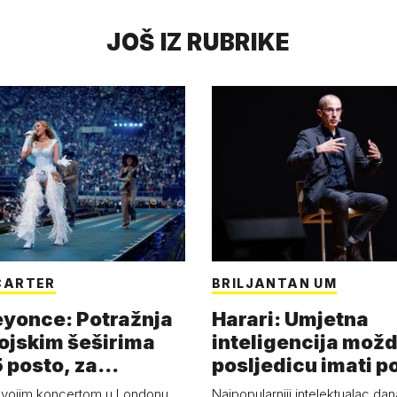
JOŠ IZ RUBRIKE
CARTER
BRILJANTAN UM
eyonce: Potražnja
Harari: Umjetna
ojskim šeširima
inteligencija možd
 posto, za
posljedicu imati p
a 53 p…
kolaps čovje…
svojim koncertom u Londonu
Najpopularniji intelektualac dan