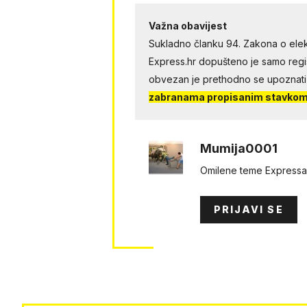
Važna obavijest
Sukladno članku 94. Zakona o elek
Express.hr dopušteno je samo regist
obvezan je prethodno se upoznati
zabranama propisanim stavkom 
Mumija0001
Omilene teme Expressa.č
PRIJAVI SE