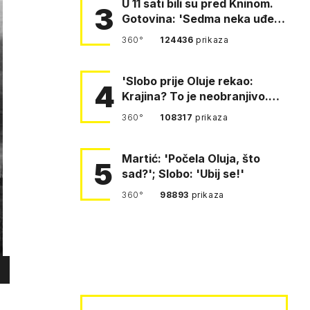
U 11 sati bili su pred Kninom.
3
Gotovina: 'Sedma neka uđe,
4. gardijska neka g…
360°
124436
prikaza
'Slobo prije Oluje rekao:
4
Krajina? To je neobranjivo.
Tuđmana zvao Krivousti'
360°
108317
prikaza
Martić: 'Počela Oluja, što
5
sad?'; Slobo: 'Ubij se!'
360°
98893
prikaza