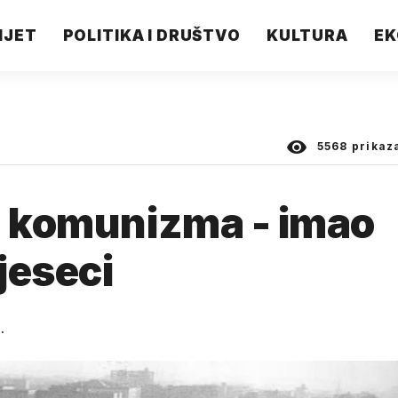
IJET
POLITIKA I DRUŠTVO
KULTURA
EK
5568
prikaz
d komunizma - imao
jeseci
.