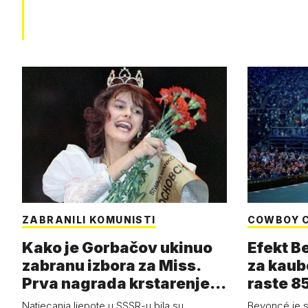
ZABRANILI KOMUNISTI
COWBOY 
Kako je Gorbačov ukinuo
Efekt B
zabranu izbora za Miss.
za kaub
Prva nagrada krstarenje
raste 85
Jadran…
čizmam
Natjecanja ljepote u SSSR-u bila su
Beyoncé je 