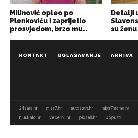
KONTAKT
OGLAŠAVANJE
ARHIVA
24sata.hr
miss7.hr
autostart.hr
miss7mama.hr
njuskalo.hr
vecernji.hr
pixsell.hr
popusti!