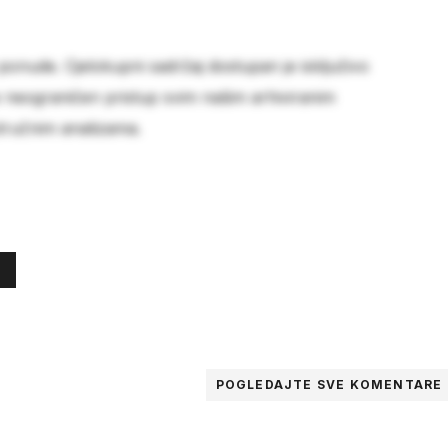
 ponude. Cjelokupni sadržaj dostupan je isključivo
e neograničen pristup svim našim arhiviranim
stručnim analizama.
POGLEDAJTE SVE
KOMENTARE