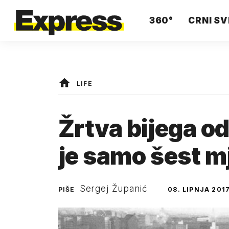
360°
CRNI SV
LIFE
Žrtva bijega o
je samo šest m
Sergej Županić
PIŠE
08. LIPNJA 2017