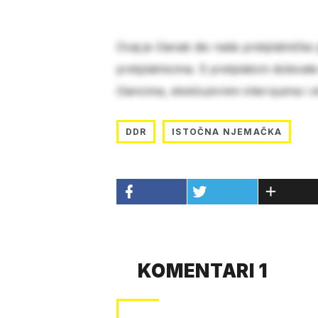
Ovaj je članak dio naše pretplatničke
pretplatnicima. S pretplatom dobivat
člancima, ekskluzivnim intervjuima i 
DDR
ISTOČNA NJEMAČKA
KOMENTARI 1