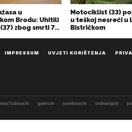
IMPRESSUM
UVJETI KORIŠTENJA
PRIV
miss7zdrava.hr
gastro.hr
joomboos.hr
ordinacija.hr
po