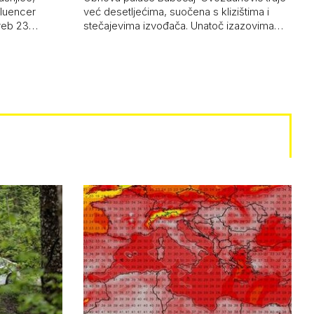
nfluencer
već desetljećima, suočena s klizištima i
greb 23…
stečajevima izvođača. Unatoč izazovima…