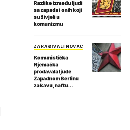
Razlike između ljudi
sa zapada i onih koji
su živjeli u
komunizmu
ZARAĐIVALI NOVAC
Komunistička
Njemačka
prodavala ljude
Zapadnom Berlinu
za kavu, naftu...