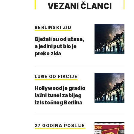
VEZANI ČLANCI
BERLINSKI ZID
Bježali su od užasa,
a jedini put bio je
preko zida
LUĐE OD FIKCIJE
Hollywood je gradio
lažni tunel za bijeg
iz Istočnog Berlina
27 GODINA POSLIJE