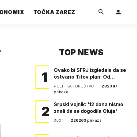
ONOMIX
TOČKA ZAREZ
TOP NEWS
a
Ovako bi SFRJ izgledala da se
1
ostvario Titov plan: Od
Klagenfurta do Istanbula!
POLITIKA I DRUŠTVO
282087
prikaza
Srpski vojnik: '12 dana nismo
2
znali da se dogodila Oluja'
360°
226263
prikaza