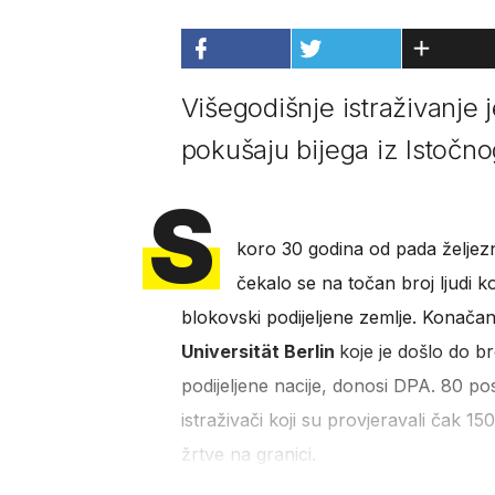
Višegodišnje istraživanje j
pokušaju bijega iz Istočno
S
koro 30 godina od pada željez
čekalo se na točan broj ljudi ko
blokovski podijeljene zemlje. Konačan
Universität Berlin
koje je došlo do b
podijeljene nacije, donosi DPA. 80 pos
istraživači koji su provjeravali čak 15
žrtve na granici.