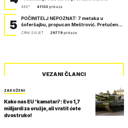
360°
41103
prikaza
POČINITELJ NEPOZNAT: 7 metaka u
5
šoferšajbu, propucan Meštrović. Pretučen
Pejin
CRNI SVIJET
29779
prikaza
VEZANI ČLANCI
ZADUŽENI
Kako nas EU 'kamatari': Evo 1,7
milijardi za oružje, ali vratit ćete
dvostruko!