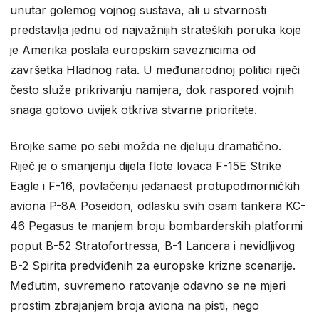
unutar golemog vojnog sustava, ali u stvarnosti
predstavlja jednu od najvažnijih strateških poruka koje
je Amerika poslala europskim saveznicima od
završetka Hladnog rata. U međunarodnoj politici riječi
često služe prikrivanju namjera, dok raspored vojnih
snaga gotovo uvijek otkriva stvarne prioritete.
Brojke same po sebi možda ne djeluju dramatično.
Riječ je o smanjenju dijela flote lovaca F-15E Strike
Eagle i F-16, povlačenju jedanaest protupodmorničkih
aviona P-8A Poseidon, odlasku svih osam tankera KC-
46 Pegasus te manjem broju bombarderskih platformi
poput B-52 Stratofortressa, B-1 Lancera i nevidljivog
B-2 Spirita predviđenih za europske krizne scenarije.
Međutim, suvremeno ratovanje odavno se ne mjeri
prostim zbrajanjem broja aviona na pisti, nego