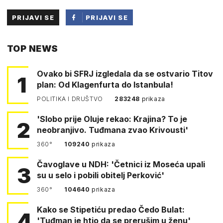
PRIJAVI SE
PRIJAVI SE
PUTEM
TOP NEWS
FACEBOOKA
Ovako bi SFRJ izgledala da se ostvario Titov
1
plan: Od Klagenfurta do Istanbula!
POLITIKA I DRUŠTVO
283248
prikaza
'Slobo prije Oluje rekao: Krajina? To je
2
neobranjivo. Tuđmana zvao Krivousti'
360°
109240
prikaza
Čavoglave u NDH: 'Četnici iz Moseća upali
3
su u selo i pobili obitelj Perković'
360°
104640
prikaza
Kako se Stipetiću predao Čedo Bulat:
4
'Tuđman je htio da se prerušim u ženu'