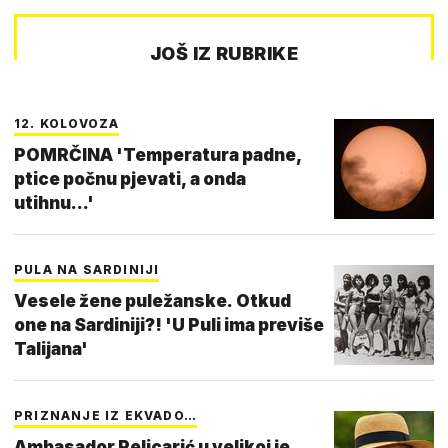
JOŠ IZ RUBRIKE
12. KOLOVOZA
POMRČINA 'Temperatura padne,
ptice počnu pjevati, a onda
utihnu...'
PULA NA SARDINIJI
Vesele žene puležanske. Otkud
one na Sardiniji?! 'U Puli ima previše
Talijana'
PRIZNANJE IZ EKVADO…
Ambasador Pelicarić u velikoj je