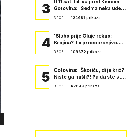
U 11 sati bili su pred Kninom.
3
Gotovina: 'Sedma neka uđe,
4. gardijska neka g…
360°
124681
prikaza
'Slobo prije Oluje rekao:
4
Krajina? To je neobranjivo.
Tuđmana zvao Krivousti'
360°
108672
prikaza
Gotovina: 'Škoriću, di je križ?
5
Niste ga našli?! Pa da ste stali
i pitali fratr…
360°
67049
prikaza