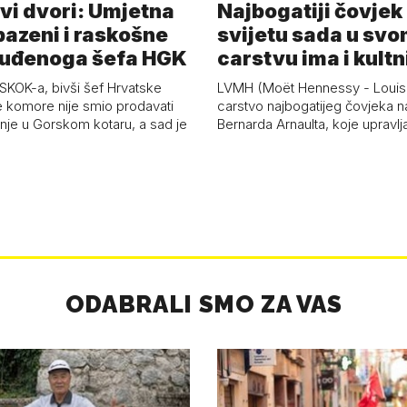
i dvori: Umjetna
Najbogatiji čovjek
bazeni i raskošne
svijetu sada u sv
suđenoga šefa HGK
carstvu ima i kultn
restoran
KOK-a, bivši šef Hrvatske
LVMH (Moët Hennessy - Louis V
komore nije smio prodavati
carstvo najbogatijeg čovjeka na
nje u Gorskom kotaru, a sad je
Bernarda Arnaulta, koje upravlj