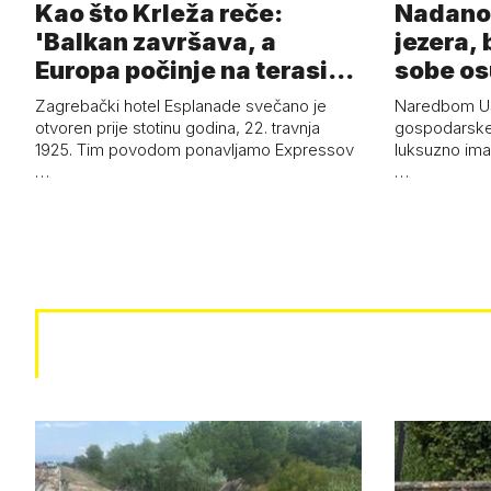
Kao što Krleža reče:
Nadanov
'Balkan završava, a
jezera, 
Europa počinje na terasi
sobe o
hotela Esplan…
Zagrebački hotel Esplanade svečano je
Naredbom US
otvoren prije stotinu godina, 22. travnja
gospodarske 
1925. Tim povodom ponavljamo Expressov
luksuzno ima
…
…