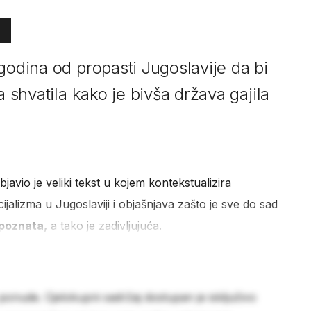
godina od propasti Jugoslavije da bi
a shvatila kako je bivša država gajila
u
javio je veliki tekst u kojem kontekstualizira
alizma u Jugoslaviji i objašnjava zašto je sve do sad
 poznata,
a tako je zadivljujuća.
 ponude. Cjelokupni sadržaj dostupan je isključivo