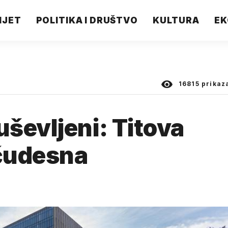
IJET
POLITIKA I DRUŠTVO
KULTURA
EK
16815
prikaz
ševljeni: Titova
 čudesna