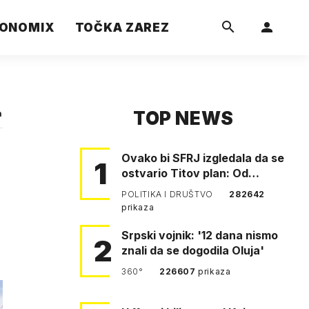
ONOMIX
TOČKA ZAREZ
TOP NEWS
a
Ovako bi SFRJ izgledala da se
1
ostvario Titov plan: Od
Klagenfurta do Istanbula!
POLITIKA I DRUŠTVO
282642
prikaza
Srpski vojnik: '12 dana nismo
2
znali da se dogodila Oluja'
360°
226607
prikaza