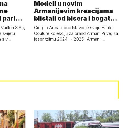
 na
Modeli u novim
ome
Armanijevim kreacijama
i pariški
blistali od bisera i bogatog
crnog baršuna
uitton S.A.),
Giorgio Armani predstavio je svoju Haute
 svijetu
Couture kolekciju za brand Armani Privé, za
a s v…
jesen/ziimu 2024- - 2025. Armani …