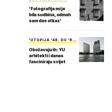
'Fotografija mi je
bila sudbina, odmah
sam dao otkaz'
'UTOPIJA '48. DO '8…
Obožavaju ih: YU
arhitekti i danas
fasciniraju svijet