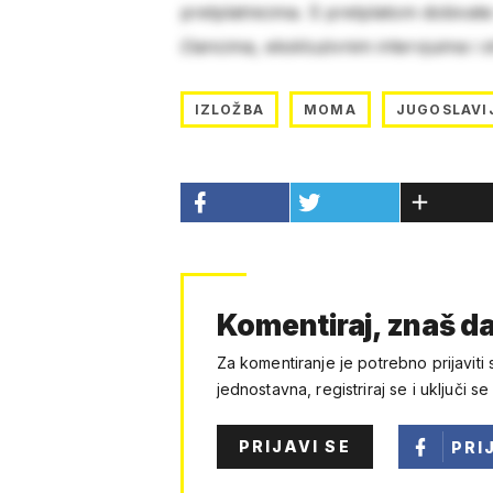
pretplatnicima. S pretplatom dobivat
člancima, ekskluzivnim intervjuima i 
IZLOŽBA
MOMA
JUGOSLAVI
Komentiraj, znaš da
Za komentiranje je potrebno prijaviti 
jednostavna, registriraj se i uključi se
PRIJAVI SE
PRI