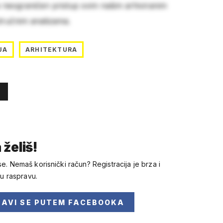
e neograničen pristup svim našim arhiviranim
stručnim analizama.
JA
ARHITEKTURA
 želiš!
se. Nemaš korisnički račun? Registracija je brza i
 u raspravu.
JAVI SE
PUTEM FACEBOOKA