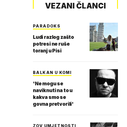
VEZANI ČLANCI
PARADOKS
Ludi razlog zašto
potresi ne ruše
toranj u Pisi
BALKAN U KOMI
'Ne mogu se
naviknuti na to u
kakva smo se
govna pretvorili'
ZOV UMJETNOSTI