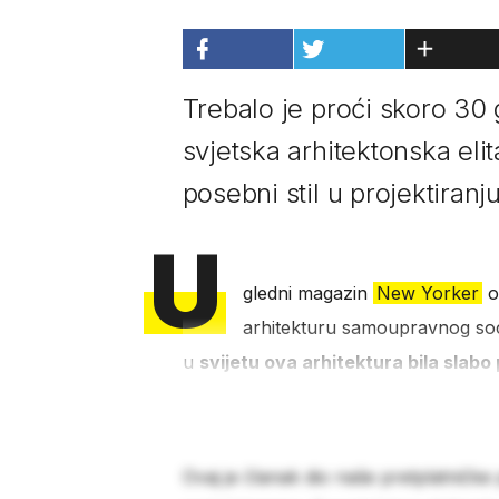
Trebalo je proći skoro 30 
svjetska arhitektonska elit
posebni stil u projektiranj
U
gledni magazin
New Yorker
ob
arhitekturu samoupravnog socij
u
svijetu ova arhitektura bila slabo
Ovaj je članak dio naše pretplatničke