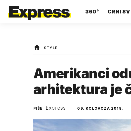
360°
CRNI SV
STYLE
Amerikanci odu
arhitektura je
Express
PIŠE
09. KOLOVOZA 2018.