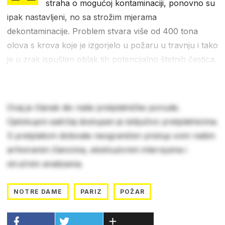
straha o mogućoj kontaminaciji, ponovno su
ipak nastavljeni, no sa strožim mjerama
dekontaminacije. Problem stvara više od 400 tona
olova s krova koje je izgorjelo u požaru u travnju i tako
je u zrak ispušten oblak tih potencijalno štetnih čestica.
Ovaj je članak dio naše pretplatničke ponude.
Cjelokupni sadržaj dostupan je isključivo pretplatnicima.
S pretplatom dobivate neograničen pristup svim našim
arhiviranim člancima, ekskluzivnim intervjuima i
stručnim analizama.
NOTRE DAME
PARIZ
POŽAR