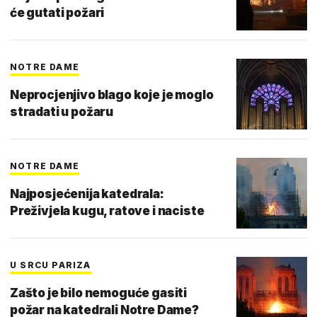
će gutati požari
NOTRE DAME
Neprocjenjivo blago koje je moglo
stradati u požaru
NOTRE DAME
Najposjećenija katedrala:
Preživjela kugu, ratove i naciste
U SRCU PARIZA
Zašto je bilo nemoguće gasiti
požar na katedrali Notre Dame?