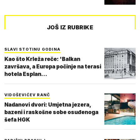
JOŠ IZ RUBRIKE
SLAVI STOTINU GODINA
Kao što Krleža reče: 'Balkan
završava, a Europa počinje na terasi
hotela Esplan…
VIDOŠEVIĆEV RANČ
Nadanovi dvori: Umjetna jezera,
bazeni i raskošne sobe osuđenoga
šefa HGK