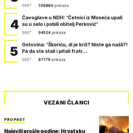
360°
108860
prikaza
Čavoglave u NDH: 'Četnici iz Moseća upali
4
su u selo i pobili obitelj Perković'
360°
94524
prikaza
Gotovina: 'Škoriću, di je križ? Niste ga našli?!
5
Pa da ste stali i pitali fratr…
360°
67179
prikaza
VEZANI ČLANCI
PROPAST
Najavili prošle godine: Hrvatsku