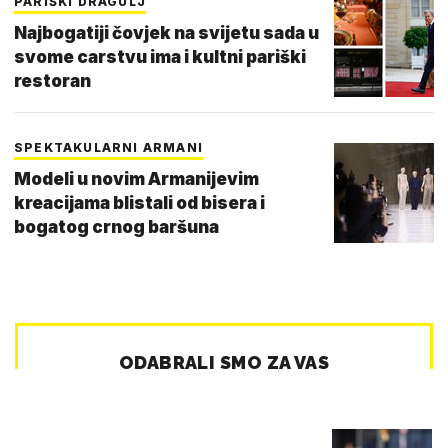
PARIŠKI DRAGULJ
Najbogatiji čovjek na svijetu sada u
svome carstvu ima i kultni pariški
restoran
SPEKTAKULARNI ARMANI
Modeli u novim Armanijevim
kreacijama blistali od bisera i
bogatog crnog baršuna