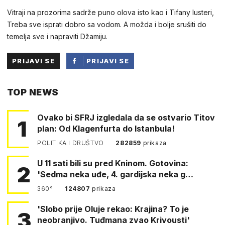
Vitraji na prozorima sadrže puno olova isto kao i Tifany lusteri,
Treba sve isprati dobro sa vodom. A možda i bolje srušiti do
temelja sve i napraviti Džamiju.
PRIJAVI SE
PRIJAVI SE
PUTEM
TOP NEWS
FACEBOOKA
Ovako bi SFRJ izgledala da se ostvario Titov
1
plan: Od Klagenfurta do Istanbula!
POLITIKA I DRUŠTVO
282859
prikaza
U 11 sati bili su pred Kninom. Gotovina:
2
'Sedma neka uđe, 4. gardijska neka g…
360°
124807
prikaza
'Slobo prije Oluje rekao: Krajina? To je
3
neobranjivo. Tuđmana zvao Krivousti'