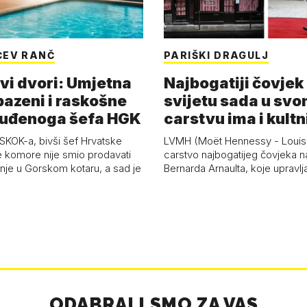
ĆEV RANČ
PARIŠKI DRAGULJ
i dvori: Umjetna
Najbogatiji čovjek
bazeni i raskošne
svijetu sada u sv
suđenoga šefa HGK
carstvu ima i kultn
restoran
KOK-a, bivši šef Hrvatske
LVMH (Moët Hennessy - Louis V
komore nije smio prodavati
carstvo najbogatijeg čovjeka na
nje u Gorskom kotaru, a sad je
Bernarda Arnaulta, koje upravlj