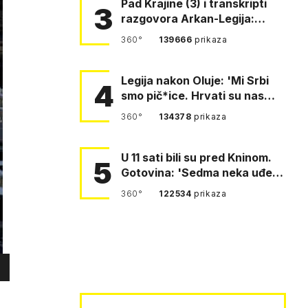
Pad Krajine (3) i transkripti
3
razgovora Arkan-Legija:
'Čujem, prelazite ustašam…
360°
139666
prikaza
Legija nakon Oluje: 'Mi Srbi
4
smo pič*ice. Hrvati su nas
pomeli!'
360°
134378
prikaza
U 11 sati bili su pred Kninom.
5
Gotovina: 'Sedma neka uđe,
4. gardijska neka g…
360°
122534
prikaza