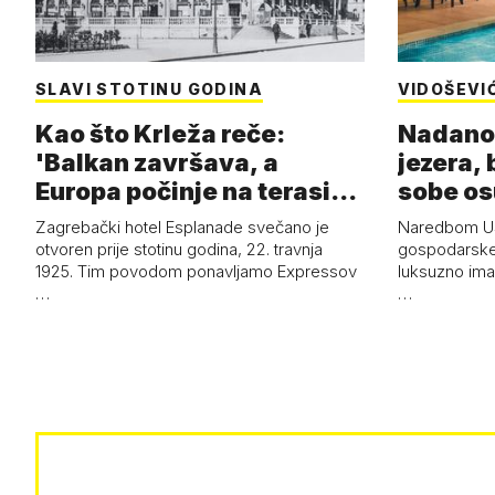
SLAVI STOTINU GODINA
VIDOŠEVI
Kao što Krleža reče:
Nadanov
'Balkan završava, a
jezera, 
Europa počinje na terasi
sobe o
hotela Esplan…
Zagrebački hotel Esplanade svečano je
Naredbom US
otvoren prije stotinu godina, 22. travnja
gospodarske 
1925. Tim povodom ponavljamo Expressov
luksuzno ima
…
…