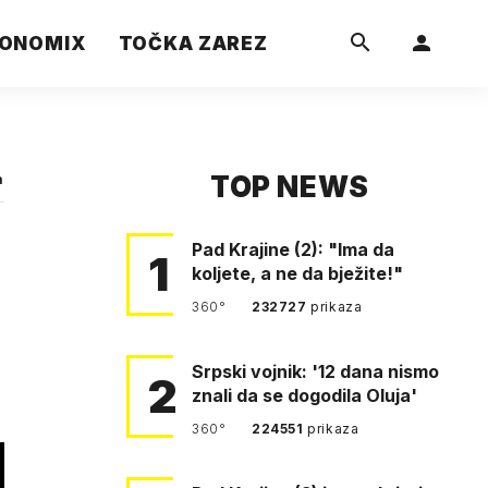
ONOMIX
TOČKA ZAREZ
TOP NEWS
a
Pad Krajine (2): "Ima da
1
koljete, a ne da bježite!"
360°
232727
prikaza
Srpski vojnik: '12 dana nismo
2
znali da se dogodila Oluja'
360°
224551
prikaza