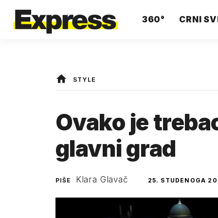
360°
CRNI SV
STYLE
Ovako je trebao
glavni grad
Klara Glavač
PIŠE
25. STUDENOGA 20