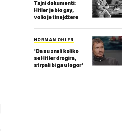
Tajni dokumenti:
Hitler je bio gay,
volio je tinejdžere
NORMAN OHLER
'Da su znali koliko
se Hitler drogira,
strpali bi ga u logor'