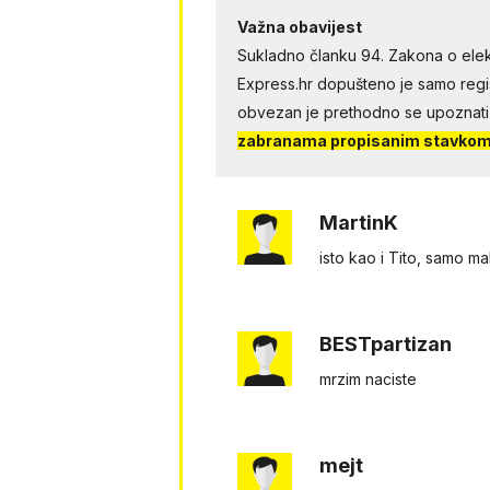
Važna obavijest
Sukladno članku 94. Zakona o elek
Express.hr dopušteno je samo regist
obvezan je prethodno se upoznati
zabranama propisanim stavkom 
MartinK
isto kao i Tito, samo ma
BESTpartizan
mrzim naciste
mejt