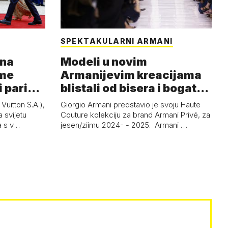
SPEKTAKULARNI ARMANI
 na
Modeli u novim
ome
Armanijevim kreacijama
i pariški
blistali od bisera i bogatog
crnog baršuna
uitton S.A.),
Giorgio Armani predstavio je svoju Haute
 svijetu
Couture kolekciju za brand Armani Privé, za
a s v…
jesen/ziimu 2024- - 2025. Armani …