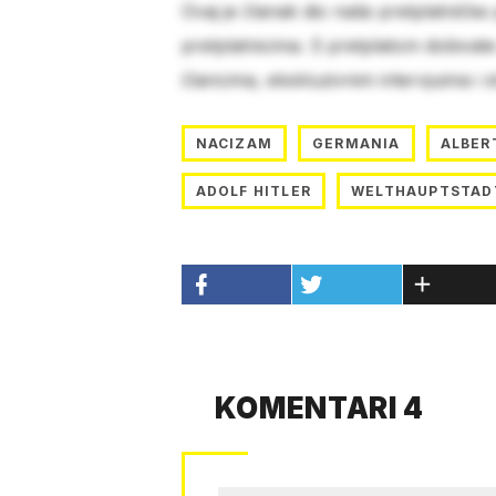
Ovaj je članak dio naše pretplatničke
pretplatnicima. S pretplatom dobivat
člancima, ekskluzivnim intervjuima i 
NACIZAM
GERMANIA
ALBER
ADOLF HITLER
WELTHAUPTSTAD
KOMENTARI 4