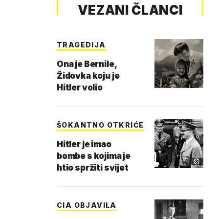
VEZANI ČLANCI
TRAGEDIJA
Ona je Bernile,
Židovka koju je
Hitler volio
ŠOKANTNO OTKRIĆE
Hitler je imao
bombe s kojima je
htio spržiti svijet
CIA OBJAVILA