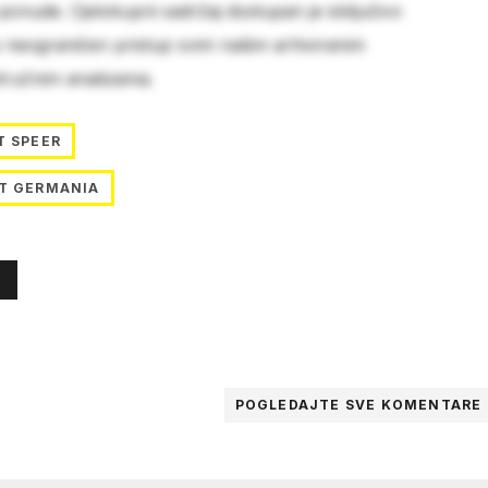
 ponude. Cjelokupni sadržaj dostupan je isključivo
e neograničen pristup svim našim arhiviranim
stručnim analizama.
T SPEER
T GERMANIA
POGLEDAJTE SVE
KOMENTARE