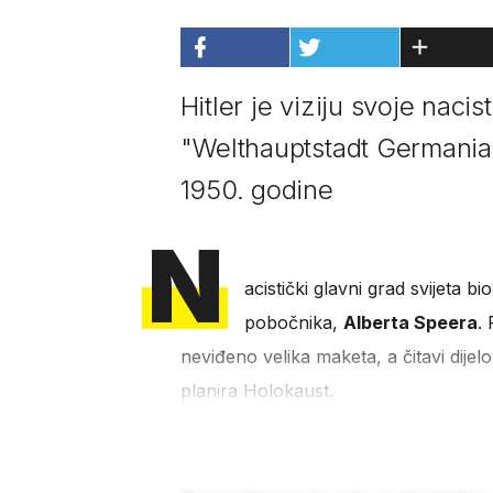
Hitler je viziju svoje nacis
"Welthauptstadt Germania" i
1950. godine
N
acistički glavni grad svijeta b
pobočnika,
Alberta Speera
.
neviđeno velika maketa, a čitavi dijelo
planira Holokaust.