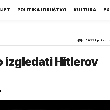
IJET
POLITIKA I DRUŠTVO
KULTURA
EK
29333
prikaz
 izgledati Hitlerov
18.