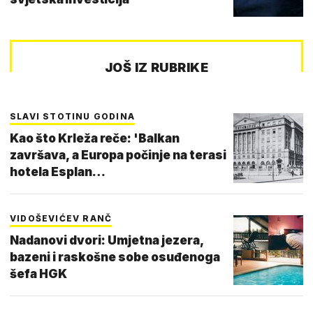
JOŠ IZ RUBRIKE
SLAVI STOTINU GODINA
Kao što Krleža reče: 'Balkan
završava, a Europa počinje na terasi
hotela Esplan…
VIDOŠEVIĆEV RANČ
Nadanovi dvori: Umjetna jezera,
bazeni i raskošne sobe osuđenoga
šefa HGK