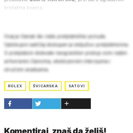
kristalima kvarca.
Ovaj je članak dio naše pretplatničke ponude.
Cjelokupni sadržaj dostupan je isključivo pretplatnicima.
S pretplatom dobivate neograničen pristup svim našim
arhiviranim člancima, ekskluzivnim intervjuima i
stručnim analizama.
ROLEX
ŠVICARSKA
SATOVI
Komentiraj, znaš da želiš!