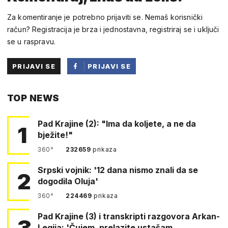
Za komentiranje je potrebno prijaviti se. Nemaš korisnički
račun? Registracija je brza i jednostavna, registriraj se i uključi
se u raspravu.
PRIJAVI SE
PRIJAVI SE
PUTEM
TOP NEWS
FACEBOOKA
Pad Krajine (2): "Ima da koljete, a ne da
1
bježite!"
360°
232659
prikaza
Srpski vojnik: '12 dana nismo znali da se
2
dogodila Oluja'
360°
224469
prikaza
Pad Krajine (3) i transkripti razgovora Arkan-
3
Legija: 'Čujem, prelazite ustašam…