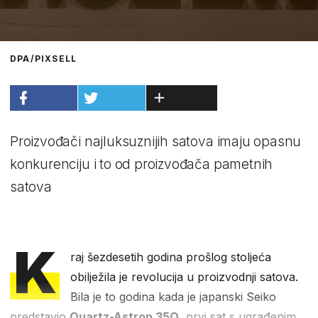
DPA/PIXSELL
Proizvođači najluksuznijih satova imaju opasnu
konkurenciju i to od proizvođača pametnih
satova
K
raj šezdesetih godina prošlog stoljeća
obilježila je revolucija u proizvodnji satova.
Bila je to godina kada je japanski Seiko
predstavio
Quartz-Astron 35Q
, prvi sat s ugrađenim