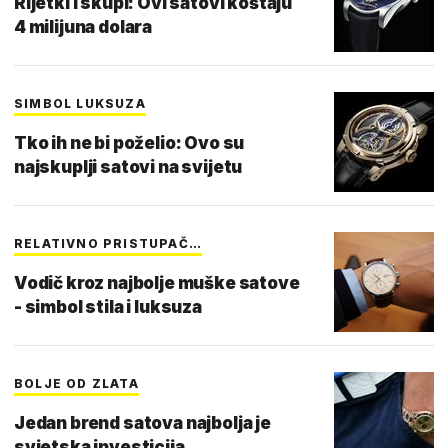
Rijetki i skupi: Ovi satovi koštaju
4 milijuna dolara
SIMBOL LUKSUZA
Tko ih ne bi poželio: Ovo su
najskuplji satovi na svijetu
RELATIVNO PRISTUPAČ…
Vodič kroz najbolje muške satove
- simbol stila i luksuza
BOLJE OD ZLATA
Jedan brend satova najbolja je
svjetska investicija