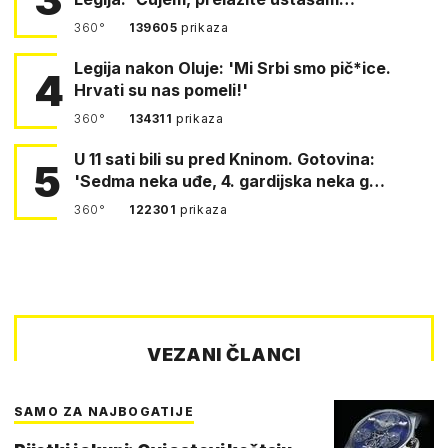
360°
139605
prikaza
Legija nakon Oluje: 'Mi Srbi smo pič*ice.
4
Hrvati su nas pomeli!'
360°
134311
prikaza
U 11 sati bili su pred Kninom. Gotovina:
5
'Sedma neka uđe, 4. gardijska neka g…
360°
122301
prikaza
VEZANI ČLANCI
SAMO ZA NAJBOGATIJE