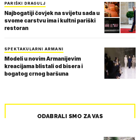
PARIŠKI DRAGULJ
Najbogatiji čovjek na svijetu sada u
svome carstvu ima i kultni pariški
restoran
SPEKTAKULARNI ARMANI
Modeli u novim Armanijevim
kreacijama blistali od bisera i
bogatog crnog baršuna