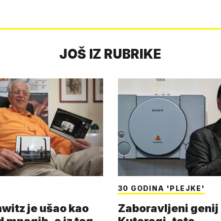
JOŠ IZ RUBRIKE
30 GODINA 'PLEJKE'
witz je ušao kao
Zaboravljeni genij