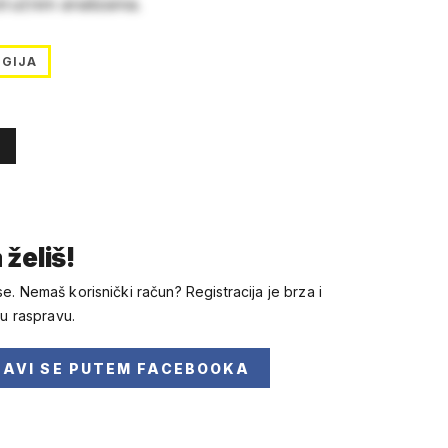
stručnim analizama.
GIJA
 želiš!
se. Nemaš korisnički račun? Registracija je brza i
 u raspravu.
JAVI SE
PUTEM FACEBOOKA