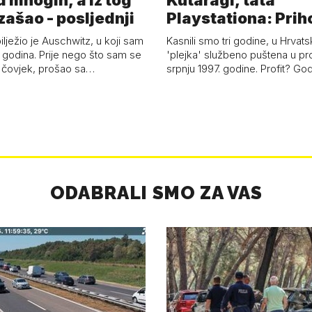
d mnogih, a iz tog
Kutaragi, tata
zašao - posljednji
Playstationa: Prih
'plejke' kao hrvat
ilježio je Auschwitz, u koji sam
Kasnili smo tri godine, u Hrvats
 godina. Prije nego što sam se
'plejka' službeno puštena u pr
 čovjek, prošao sa…
srpnju 1997. godine. Profit? Go