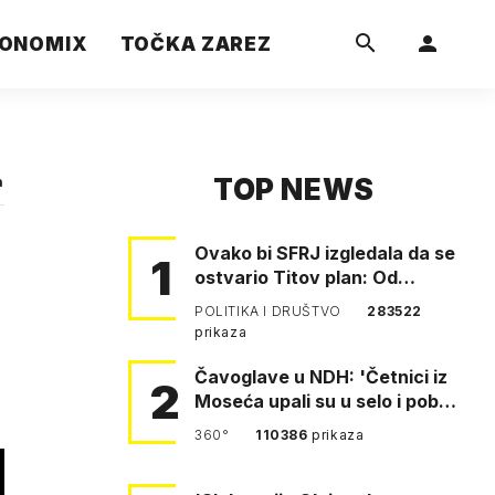
ONOMIX
TOČKA ZAREZ
TOP NEWS
a
Ovako bi SFRJ izgledala da se
1
ostvario Titov plan: Od
Klagenfurta do Istanbula!
POLITIKA I DRUŠTVO
283522
prikaza
Čavoglave u NDH: 'Četnici iz
2
Moseća upali su u selo i pobili
obitelj Perković'
360°
110386
prikaza