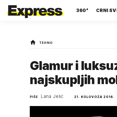
360°
CRNI SV
TEHNO
Glamur i luksuz
najskupljih mob
Lana Jelić
PIŠE
21. KOLOVOZA 2016.