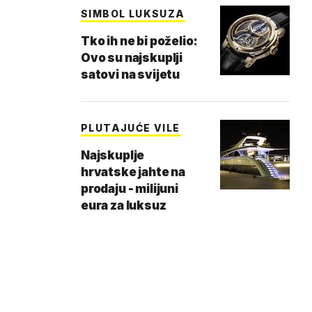
SIMBOL LUKSUZA
Tko ih ne bi poželio:
Ovo su najskuplji
satovi na svijetu
PLUTAJUĆE VILE
Najskuplje
hrvatske jahte na
prodaju - milijuni
eura za luksuz