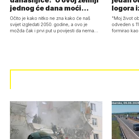
današnjice: 'U ovoj zemlji
jedan o
jednog će dana moći
logora i
razviti i superl…
Očito je kako nitko ne zna kako će naš
"Moj život ob
svijet izgledati 2050. godine, a ovo je
odveden s 11
možda čak i prvi put u povijesti da nema…
formirao kao