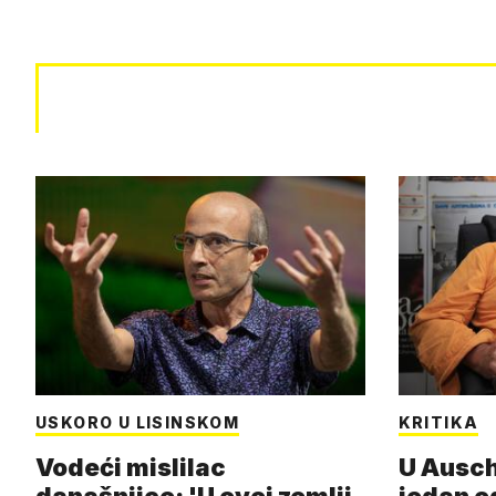
USKORO U LISINSKOM
KRITIKA
Vodeći mislilac
U Ausch