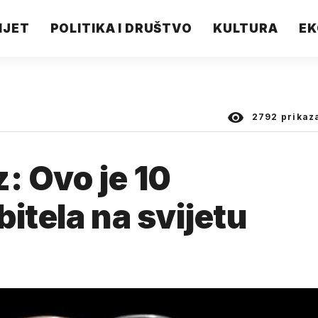
IJET
POLITIKA I DRUŠTVO
KULTURA
EK
2792
prikaz
: Ovo je 10
itela na svijetu