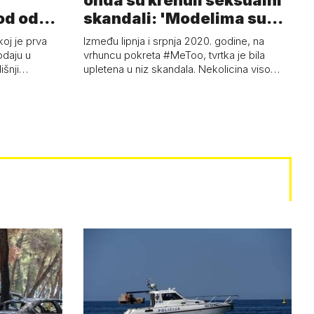
onda su krenuli seksualni
od od
skandali: 'Modelima su
ski…
s…
koj je prva
Između lipnja i srpnja 2020. godine, na
odaju u
vrhuncu pokreta #MeToo, tvrtka je bila
dišnji…
upletena u niz skandala. Nekolicina viso…