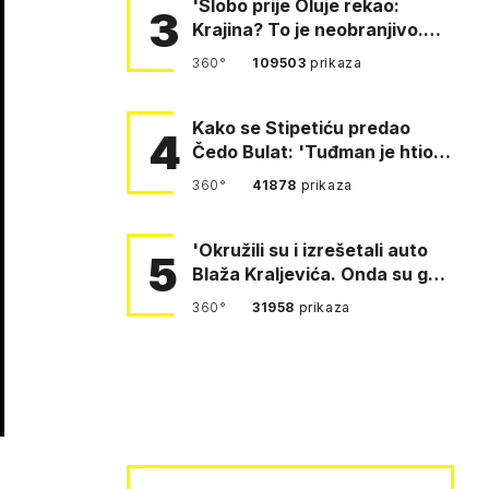
'Slobo prije Oluje rekao:
3
Krajina? To je neobranjivo.
Tuđmana zvao Krivousti'
360°
109503
prikaza
Kako se Stipetiću predao
4
Čedo Bulat: 'Tuđman je htio
da se prerušim u ženu'
360°
41878
prikaza
'Okružili su i izrešetali auto
5
Blaža Kraljevića. Onda su ga
vukli po cesti'
360°
31958
prikaza