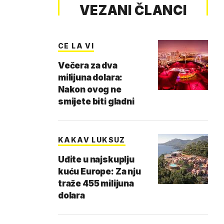
VEZANI ČLANCI
CE LA VI
Večera za dva
milijuna dolara:
Nakon ovog ne
smijete biti gladni
KAKAV LUKSUZ
Uđite u najskuplju
kuću Europe: Za nju
traže 455 milijuna
dolara