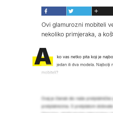
Ovi glamurozni mobiteli v
nekoliko primjeraka, a košt
A
ko vas netko pita koji je najbo
jedan ili dva modela. Najbolji m
mobiteli?
Ovaj je članak dio naše pretplatničke
pretplatnicima. S pretplatom dobivat