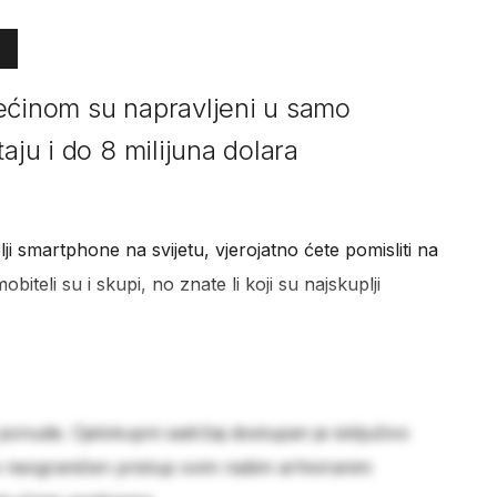
ećinom su napravljeni u samo
aju i do 8 milijuna dolara
lji smartphone na svijetu, vjerojatno ćete pomisliti na
obiteli su i skupi, no znate li koji su najskuplji
 ponude. Cjelokupni sadržaj dostupan je isključivo
e neograničen pristup svim našim arhiviranim