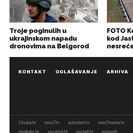
KONTAKT
OGLAŠAVANJE
ARHIVA
24sata.hr
miss7.hr
autostart.hr
miss7mama.hr
njuskalo.hr
vecernji.hr
pixsell.hr
popusti!