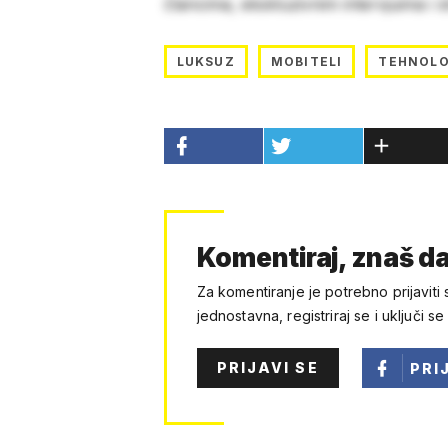
člancima, ekskluzivnim intervjuima i 
LUKSUZ
MOBITELI
TEHNOLO
Komentiraj, znaš da
Za komentiranje je potrebno prijaviti 
jednostavna, registriraj se i uključi se
PRIJAVI SE
PRI