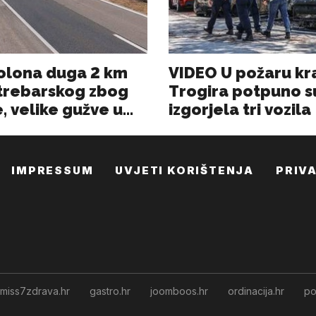
IMPRESSUM
UVJETI KORIŠTENJA
PRIV
miss7zdrava.hr
gastro.hr
joomboos.hr
ordinacija.hr
po