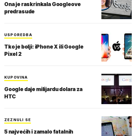
Ona je raskrinkala Googleove
predrasude
USPOREDBA
Tko je bolji: iPhone X ili Google
Pixel 2
KUPOVINA
Google daje milijardu dolara za
HTC
ZEZNULI SE
5 najvećih i zamalo fatalnih