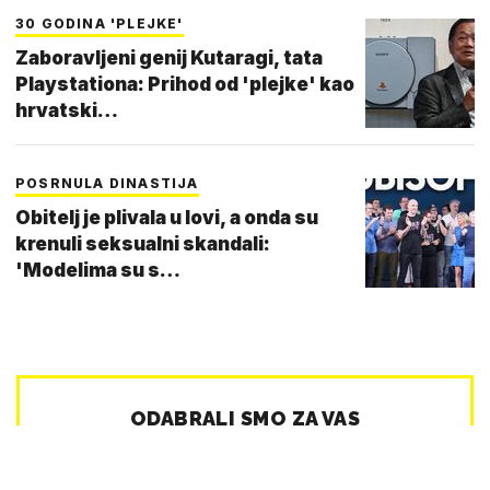
30 GODINA 'PLEJKE'
Zaboravljeni genij Kutaragi, tata
Playstationa: Prihod od 'plejke' kao
hrvatski…
POSRNULA DINASTIJA
Obitelj je plivala u lovi, a onda su
krenuli seksualni skandali:
'Modelima su s…