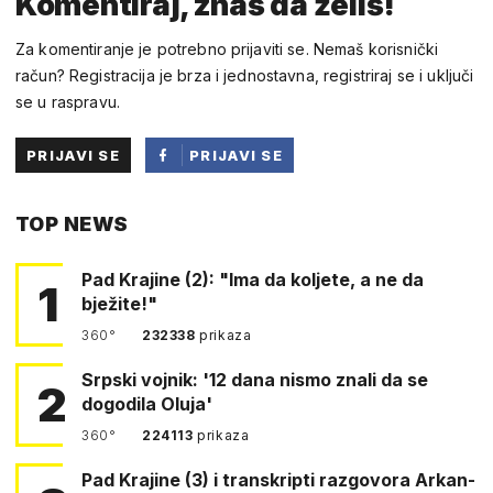
Komentiraj, znaš da želiš!
Za komentiranje je potrebno prijaviti se. Nemaš korisnički
račun? Registracija je brza i jednostavna, registriraj se i uključi
se u raspravu.
PRIJAVI SE
PRIJAVI SE
PUTEM
TOP NEWS
FACEBOOKA
Pad Krajine (2): "Ima da koljete, a ne da
1
bježite!"
360°
232338
prikaza
Srpski vojnik: '12 dana nismo znali da se
2
dogodila Oluja'
360°
224113
prikaza
Pad Krajine (3) i transkripti razgovora Arkan-