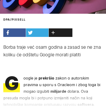
DPA/PIXSELL
Borba traje već osam godina a zasad se ne zna
koliku će odštetu Google morati platiti
G
oogle je
prekršio
zakon o autorskim
pravima u sporu s Oracleom i zbog toga bi
mogao izgubiti
milijarde
dolara. Ova
presuda mogla bi i potpuno izmijeniti način na koji
tehnološke kompanije pristupaju razvoju
softvera
.