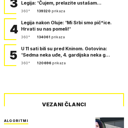
3
Legija: 'Čujem, prelazite ustašam…
360°
139320
prikaza
Legija nakon Oluje: 'Mi Srbi smo pič*ice.
4
Hrvati su nas pomeli!'
360°
134061
prikaza
U 11 sati bili su pred Kninom. Gotovina:
5
'Sedma neka uđe, 4. gardijska neka g…
360°
120696
prikaza
VEZANI ČLANCI
ALGORITMI