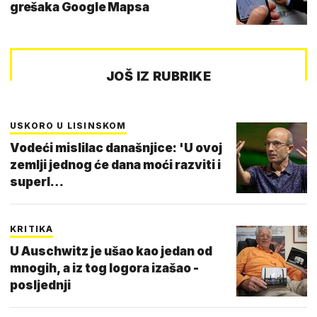
grešaka Google Mapsa
JOŠ IZ RUBRIKE
USKORO U LISINSKOM
Vodeći mislilac današnjice: 'U ovoj
zemlji jednog će dana moći razviti i
superl…
KRITIKA
U Auschwitz je ušao kao jedan od
mnogih, a iz tog logora izašao -
posljednji