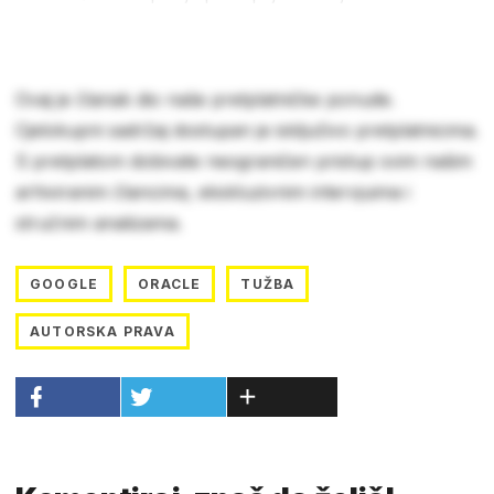
Ovaj je članak dio naše pretplatničke ponude.
Cjelokupni sadržaj dostupan je isključivo pretplatnicima.
S pretplatom dobivate neograničen pristup svim našim
arhiviranim člancima, ekskluzivnim intervjuima i
stručnim analizama.
GOOGLE
ORACLE
TUŽBA
AUTORSKA PRAVA