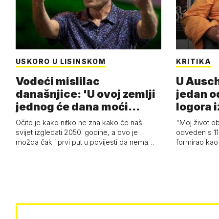
USKORO U LISINSKOM
KRITIKA
Vodeći mislilac
U Ausch
današnjice: 'U ovoj zemlji
jedan o
jednog će dana moći
logora i
razviti i superl…
Očito je kako nitko ne zna kako će naš
"Moj život ob
svijet izgledati 2050. godine, a ovo je
odveden s 11
možda čak i prvi put u povijesti da nema…
formirao kao