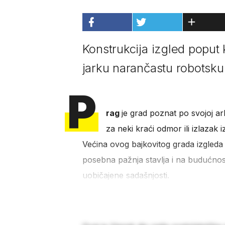
Konstrukcija izgled poput k
jarku narančastu robotsku
P
rag
je grad poznat po svojoj ar
za neki kraći odmor ili izlazak 
Većina ovog bajkovitog grada izgleda 
posebna pažnja stavlja i na budućnost
uobičajene sadašnjosti.