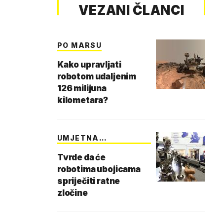
VEZANI ČLANCI
PO MARSU
Kako upravljati
robotom udaljenim
126 milijuna
kilometara?
UMJETNA
INTELIGENCI…
Tvrde da će
robotima ubojicama
spriječiti ratne
zločine