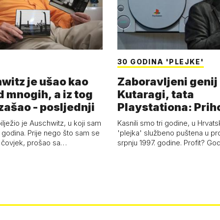
30 GODINA 'PLEJKE'
witz je ušao kao
Zaboravljeni genij
d mnogih, a iz tog
Kutaragi, tata
zašao - posljednji
Playstationa: Prih
'plejke' kao hrvat
ilježio je Auschwitz, u koji sam
Kasnili smo tri godine, u Hrvats
 godina. Prije nego što sam se
'plejka' službeno puštena u pr
 čovjek, prošao sa…
srpnju 1997. godine. Profit? Go