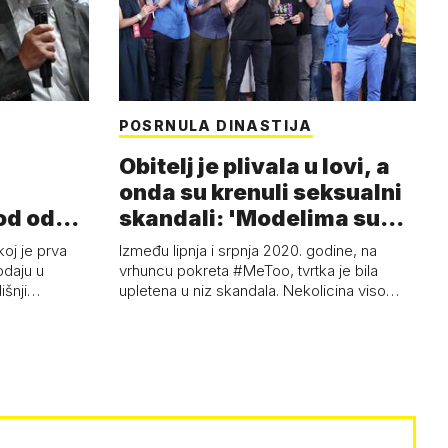
POSRNULA DINASTIJA
Obitelj je plivala u lovi, a
onda su krenuli seksualni
od od
skandali: 'Modelima su
ski…
s…
koj je prva
Između lipnja i srpnja 2020. godine, na
odaju u
vrhuncu pokreta #MeToo, tvrtka je bila
dišnji…
upletena u niz skandala. Nekolicina viso…