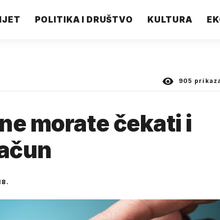
IJET
POLITIKA I DRUŠTVO
KULTURA
EK
905
prikaz
ne morate čekati i
račun
18.