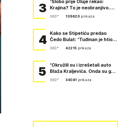
'Slobo prije Oluje rekao:
3
Krajina? To je neobranjivo.
Tuđmana zvao Krivousti'
360°
109620
prikaza
Kako se Stipetiću predao
4
Čedo Bulat: 'Tuđman je htio
da se prerušim u ženu'
360°
42215
prikaza
'Okružili su i izrešetali auto
5
Blaža Kraljevića. Onda su ga
vukli po cesti'
360°
34081
prikaza