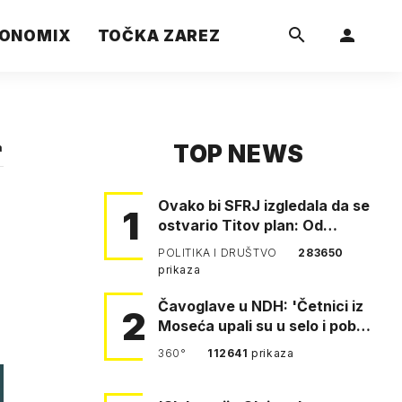
ONOMIX
TOČKA ZAREZ
TOP NEWS
a
Ovako bi SFRJ izgledala da se
1
ostvario Titov plan: Od
Klagenfurta do Istanbula!
POLITIKA I DRUŠTVO
283650
prikaza
Čavoglave u NDH: 'Četnici iz
2
Moseća upali su u selo i pobili
obitelj Perković'
360°
112641
prikaza