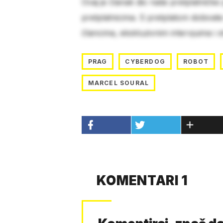
Ovaj je članak dio naše pretplatničke
pretplatnicima. S pretplatom dobivat
člancima, ekskluzivnim intervjuima i 
PRAG
CYBERDOG
ROBOT
MARCEL SOURAL
KOMENTARI 1