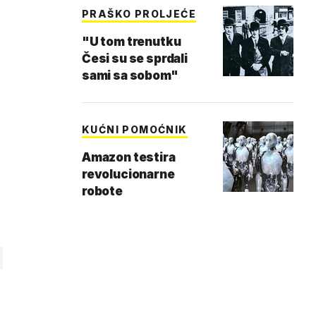
PRAŠKO PROLJEĆE
"U tom trenutku
Česi su se sprdali
sami sa sobom"
KUĆNI POMOĆNIK
Amazon testira
revolucionarne
robote