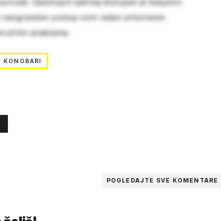
 ponude. Cjelokupni sadržaj dostupan je isključivo
e neograničen pristup svim našim arhiviranim
stručnim analizama.
KONOBARI
POGLEDAJTE SVE
KOMENTARE