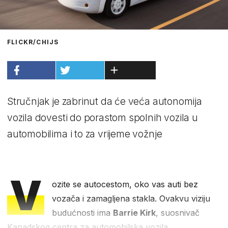
FLICKR/CHIJS
Stručnjak je zabrinut da će veća autonomija
vozila dovesti do porastom spolnih vozila u
automobilima i to za vrijeme vožnje
V
ozite se autocestom, oko vas auti bez
vozača i zamagljena stakla. Ovakvu viziju
budućnosti ima
Barrie Kirk
, suosnivač
Kanadskog centra za automobilska vozila.