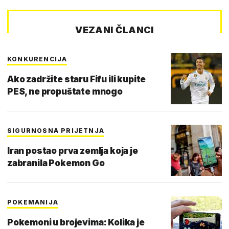
VEZANI ČLANCI
KONKURENCIJA
Ako zadržite staru Fifu ili kupite
PES, ne propuštate mnogo
SIGURNOSNA PRIJETNJA
Iran postao prva zemlja koja je
zabranila Pokemon Go
POKEMANIJA
Pokemoni u brojevima: Kolika je