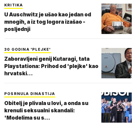
KRITIKA
U Auschwitz je ušao kao jedan od
mnogih, a iz tog logora izašao -
posljednji
30 GODINA 'PLEJKE'
Zaboravljeni genij Kutaragi, tata
Playstationa: Prihod od 'plejke' kao
hrvatski…
POSRNULA DINASTIJA
Obitelj je plivala u lovi, a onda su
krenuli seksualni skandali:
'Modelima su s…