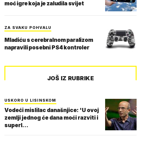
moć igre koja je zaludila svijet
ZA SVAKU POHVALU
Mladiću s cerebralnom paralizom
napravili posebni PS4 kontroler
JOŠ IZ RUBRIKE
USKORO U LISINSKOM
Vodeći mislilac današnjice: 'U ovoj
zemlji jednog će dana moći razviti i
superl…