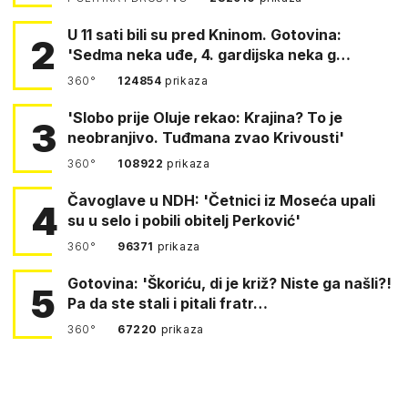
U 11 sati bili su pred Kninom. Gotovina:
2
'Sedma neka uđe, 4. gardijska neka g…
360°
124854
prikaza
'Slobo prije Oluje rekao: Krajina? To je
3
neobranjivo. Tuđmana zvao Krivousti'
360°
108922
prikaza
Čavoglave u NDH: 'Četnici iz Moseća upali
4
su u selo i pobili obitelj Perković'
360°
96371
prikaza
Gotovina: 'Škoriću, di je križ? Niste ga našli?!
5
Pa da ste stali i pitali fratr…
360°
67220
prikaza