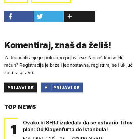
Komentiraj, znaš da želiš!
Za komentiranje je potrebno prijaviti se. Nemaš korisnički
račun? Registracija je brza i jednostavna, registriraj se i uključi
se u raspravu.
PRIJAVI SE
PRIJAVI SE
PUTEM
TOP NEWS
FACEBOOKA
Ovako bi SFRJ izgledala da se ostvario Titov
1
plan: Od Klagenfurta do Istanbula!
POLITIKA I DRUŠTVO
282910
prikaza