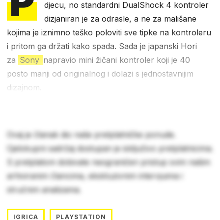
P
djecu, no standardni DualShock 4 kontroler
dizjaniran je za odrasle, a ne za mališane
kojima je iznimno teško poloviti sve tipke na kontroleru
i pritom ga držati kako spada. Sada je japanski Hori
za
Sony
napravio mini žičani kontroler koji je 40
posto manji od originalnog i dolazi s jednostavnijim
dizajnom.
Ovaj je članak dio naše pretplatničke ponude.
Cjelokupni sadržaj dostupan je isključivo pretplatnicima.
S pretplatom dobivate neograničen pristup svim našim
arhiviranim člancima, ekskluzivnim intervjuima i
stručnim analizama.
IGRICA
PLAYSTATION