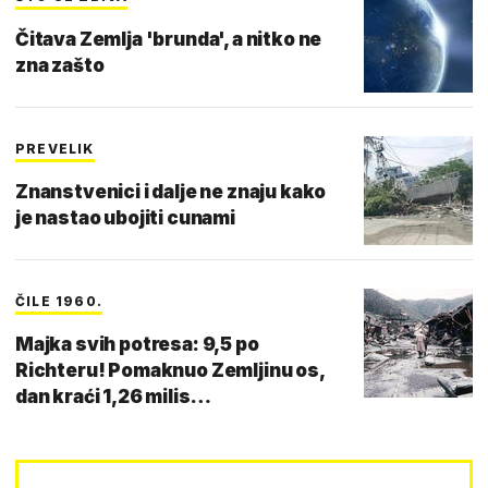
Čitava Zemlja 'brunda', a nitko ne
zna zašto
PREVELIK
Znanstvenici i dalje ne znaju kako
je nastao ubojiti cunami
ČILE 1960.
Majka svih potresa: 9,5 po
Richteru! Pomaknuo Zemljinu os,
dan kraći 1,26 milis…