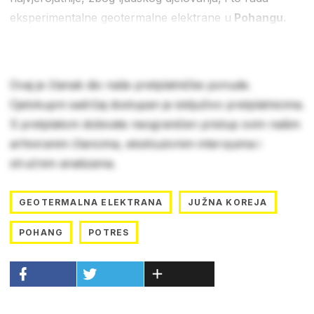
eksperimentalne geotermalne elektrane u
Pohangu.
Ovaj je članak dio naše pretplatničke ponude.
Cjelokupni sadržaj dostupan je isključivo pretplatnicima.
S pretplatom dobivate neograničen pristup svim našim
arhiviranim člancima, ekskluzivnim intervjuima i
stručnim analizama.
GEOTERMALNA ELEKTRANA
JUŽNA KOREJA
POHANG
POTRES