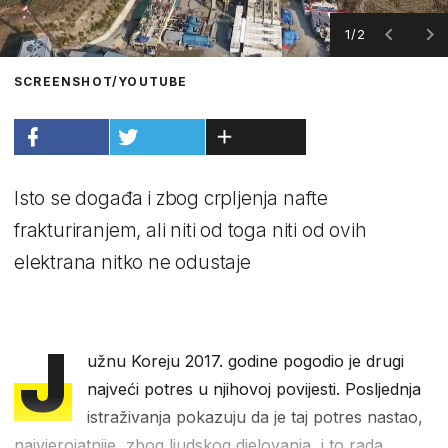
1/2
SCREENSHOT/YOUTUBE
Isto se događa i zbog crpljenja nafte
frakturiranjem, ali niti od toga niti od ovih
elektrana nitko ne odustaje
J
užnu Koreju 2017. godine pogodio je drugi
najveći potres u njihovoj povijesti. Posljednja
istraživanja pokazuju da je taj potres nastao,
najvjerojatnije, zbog ljudskog djelovanja, i to rada