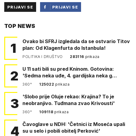
PRIJAVI SE
PRIJAVI SE
PUTEM
TOP NEWS
FACEBOOKA
Ovako bi SFRJ izgledala da se ostvario Titov
1
plan: Od Klagenfurta do Istanbula!
POLITIKA I DRUŠTVO
283116
prikaza
U 11 sati bili su pred Kninom. Gotovina:
2
'Sedma neka uđe, 4. gardijska neka g…
360°
125022
prikaza
'Slobo prije Oluje rekao: Krajina? To je
3
neobranjivo. Tuđmana zvao Krivousti'
360°
109118
prikaza
Čavoglave u NDH: 'Četnici iz Moseća upali
4
su u selo i pobili obitelj Perković'