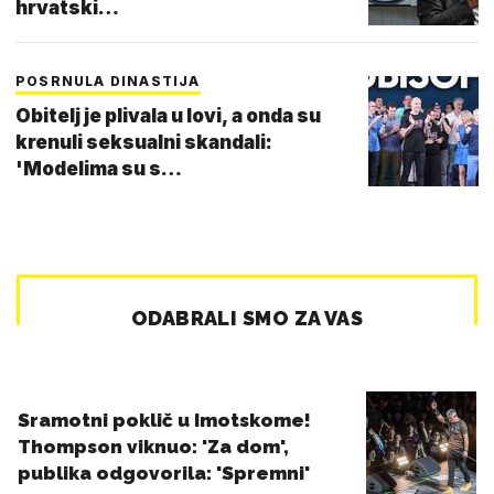
hrvatski…
POSRNULA DINASTIJA
Obitelj je plivala u lovi, a onda su
krenuli seksualni skandali:
'Modelima su s…