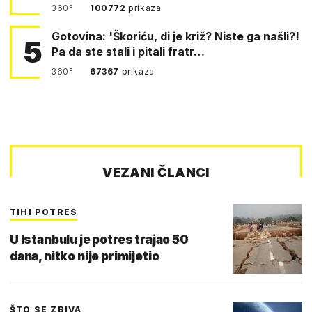
360°
100772
prikaza
Gotovina: 'Škoriću, di je križ? Niste ga našli?!
5
Pa da ste stali i pitali fratr…
360°
67367
prikaza
VEZANI ČLANCI
TIHI POTRES
U Istanbulu je potres trajao 50
dana, nitko nije primijetio
ŠTO SE ZBIVA