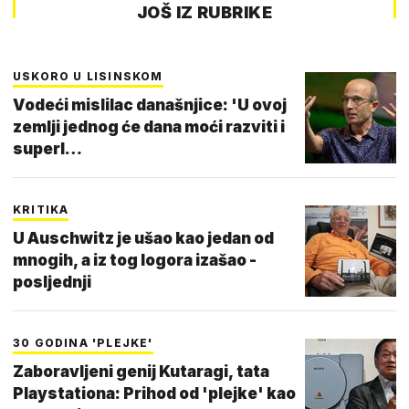
JOŠ IZ RUBRIKE
USKORO U LISINSKOM
Vodeći mislilac današnjice: 'U ovoj
zemlji jednog će dana moći razviti i
superl…
KRITIKA
U Auschwitz je ušao kao jedan od
mnogih, a iz tog logora izašao -
posljednji
30 GODINA 'PLEJKE'
Zaboravljeni genij Kutaragi, tata
Playstationa: Prihod od 'plejke' kao