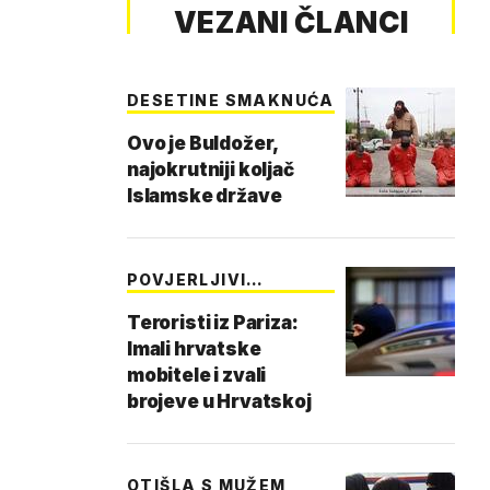
VEZANI ČLANCI
DESETINE SMAKNUĆA
Ovo je Buldožer,
najokrutniji koljač
Islamske države
POVJERLJIVI
DOKUMEN…
Teroristi iz Pariza:
Imali hrvatske
mobitele i zvali
brojeve u Hrvatskoj
OTIŠLA S MUŽEM