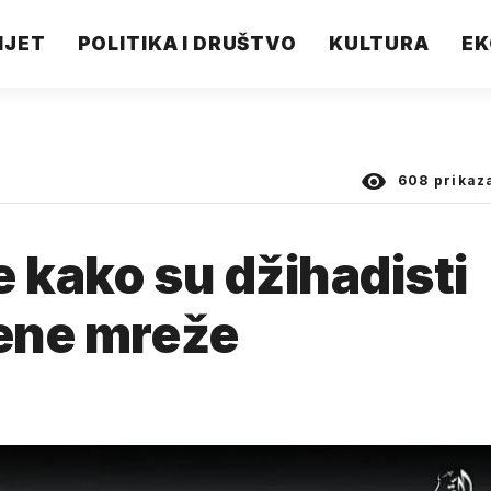
IJET
POLITIKA I DRUŠTVO
KULTURA
EK
608
prikaz
e kako su džihadisti
vene mreže