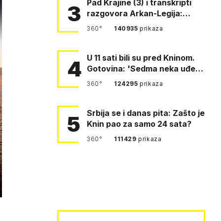
Pad Krajine (3) i transkripti
3
razgovora Arkan-Legija:
'Čujem, prelazite ustašam…
360°
140935
prikaza
U 11 sati bili su pred Kninom.
4
Gotovina: 'Sedma neka uđe,
4. gardijska neka g…
360°
124295
prikaza
Srbija se i danas pita: Zašto je
5
Knin pao za samo 24 sata?
360°
111429
prikaza