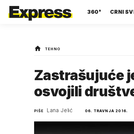
360°
CRNI SV
TEHNO
Zastrašujuće j
osvojili društ
Lana Jelić
PIŠE
06. TRAVNJA 2016.