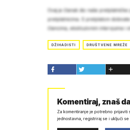
Ovaj je članak dio naše pretplatničke
pretplatnicima. S pretplatom dobivat
člancima, ekskluzivnim intervjuima i 
DŽIHADISTI
DRUŠTVENE MREŽE
Komentiraj, znaš da
Za komentiranje je potrebno prijaviti 
jednostavna, registriraj se i uključi se