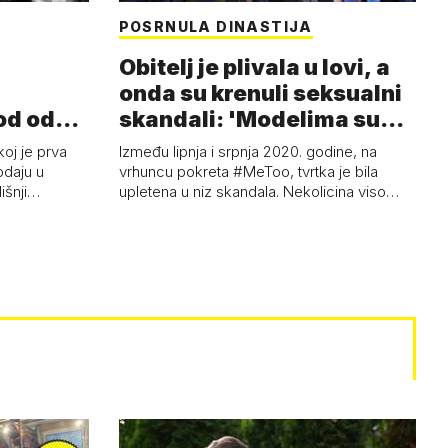
POSRNULA DINASTIJA
Obitelj je plivala u lovi, a
onda su krenuli seksualni
od od
skandali: 'Modelima su
ski…
s…
koj je prva
Između lipnja i srpnja 2020. godine, na
odaju u
vrhuncu pokreta #MeToo, tvrtka je bila
dišnji…
upletena u niz skandala. Nekolicina viso…