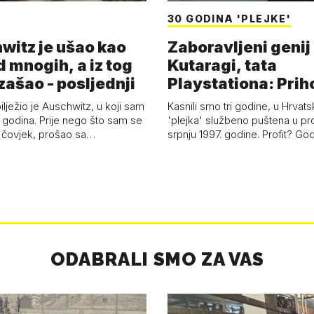
30 GODINA 'PLEJKE'
witz je ušao kao
Zaboravljeni genij
d mnogih, a iz tog
Kutaragi, tata
zašao - posljednji
Playstationa: Prih
'plejke' kao hrvat
ilježio je Auschwitz, u koji sam
Kasnili smo tri godine, u Hrvats
 godina. Prije nego što sam se
'plejka' službeno puštena u pr
 čovjek, prošao sa…
srpnju 1997. godine. Profit? Go