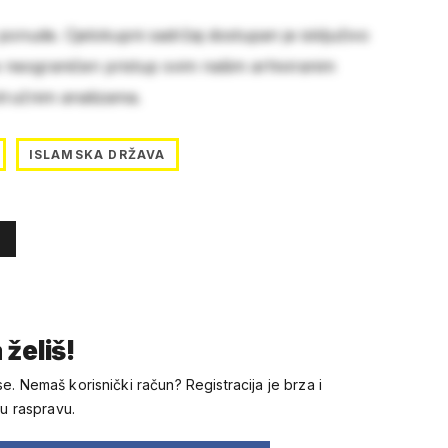
 ponude. Cjelokupni sadržaj dostupan je isključivo
e neograničen pristup svim našim arhiviranim
stručnim analizama.
ISLAMSKA DRŽAVA
 želiš!
se. Nemaš korisnički račun? Registracija je brza i
 u raspravu.