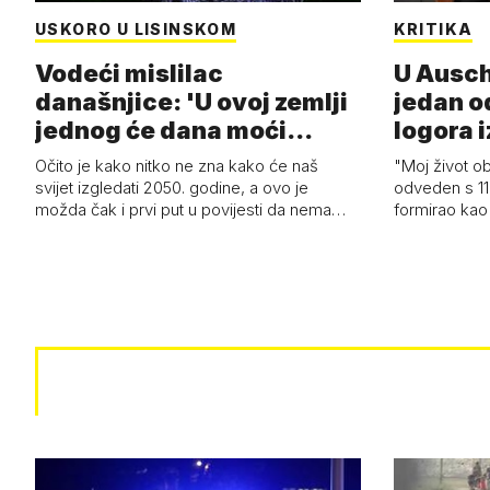
USKORO U LISINSKOM
KRITIKA
Vodeći mislilac
U Ausch
današnjice: 'U ovoj zemlji
jedan o
jednog će dana moći
logora i
razviti i superl…
Očito je kako nitko ne zna kako će naš
"Moj život ob
svijet izgledati 2050. godine, a ovo je
odveden s 11
možda čak i prvi put u povijesti da nema…
formirao kao