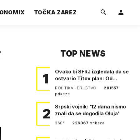
ONOMIX
TOČKA ZAREZ
TOP NEWS
a
Ovako bi SFRJ izgledala da se
1
ostvario Titov plan: Od
Klagenfurta do Istanbula!
POLITIKA I DRUŠTVO
281557
prikaza
Srpski vojnik: '12 dana nismo
2
znali da se dogodila Oluja'
360°
226067
prikaza