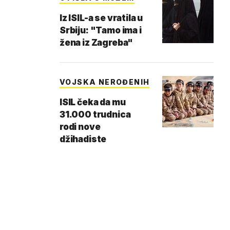
Iz ISIL-a se vratila u
Srbiju: "Tamo ima i
žena iz Zagreba"
VOJSKA NEROĐENIH
ISIL čeka da mu
31.000 trudnica
rodi nove
džihadiste