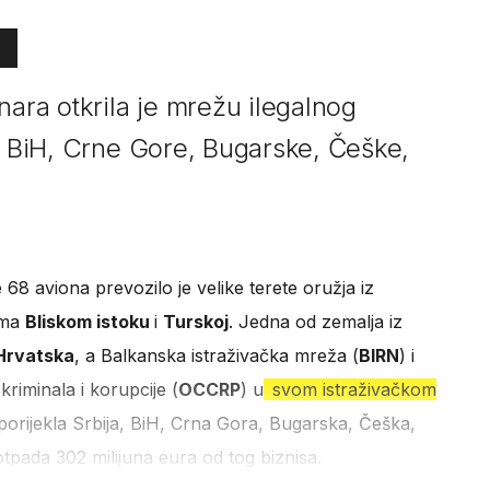
nara otkrila je mrežu ilegalnog
e, BiH, Crne Gore, Bugarske, Češke,
 68 aviona prevozilo je velike terete oružja iz
ema
Bliskom istoku
i
Turskoj
. Jedna od zemalja iz
Hrvatska
, a Balkanska istraživačka mreža (
BIRN
) i
riminala i korupcije (
OCCRP
) u
svom istraživačkom
porijekla Srbija, BiH, Crna Gora, Bugarska, Češka,
pada 302 milijuna eura od tog biznisa.