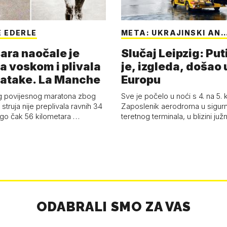
 EDERLE
META: UKRAJINSKI AN
ara naočale je
Slučaj Leipzig: Put
a voskom i plivala
je, izgleda, došao 
batake. La Manche
Europu
g povijesnog maratona zbog
Sve je počelo u noći s 4. na 5.
struja nije preplivala ravnih 34
Zaposlenik aerodroma u sigur
ego čak 56 kilometara …
teretnog terminala, u blizini ju