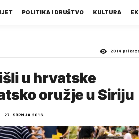
IJET
POLITIKA I DRUŠTVO
KULTURA
EK
2014
prikaz
išli u hrvatske
tsko oružje u Siriju
27. SRPNJA 2016.