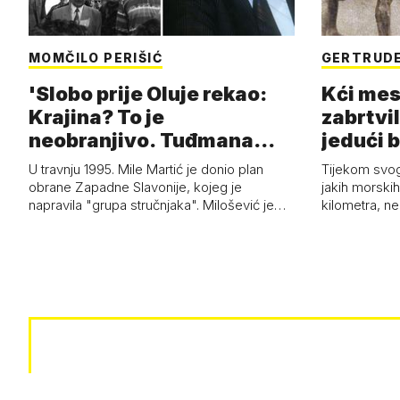
MOMČILO PERIŠIĆ
GERTRUDE
'Slobo prije Oluje rekao:
Kći mes
Krajina? To je
zabrtvil
neobranjivo. Tuđmana
jedući 
zvao Krivousti'
U travnju 1995. Mile Martić je donio plan
Tijekom svo
obrane Zapadne Slavonije, kojeg je
jakih morskih 
napravila "grupa stručnjaka". Milošević je…
kilometra, n