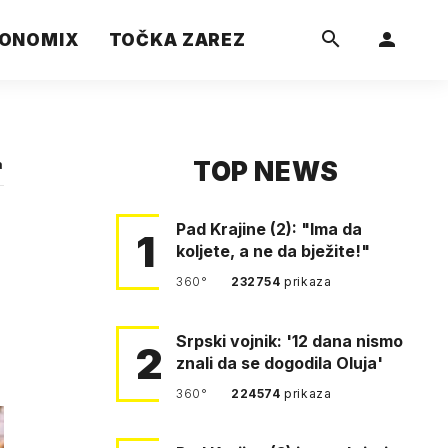
ONOMIX
TOČKA ZAREZ
TOP NEWS
a
Pad Krajine (2): "Ima da
1
koljete, a ne da bježite!"
360°
232754
prikaza
Srpski vojnik: '12 dana nismo
2
znali da se dogodila Oluja'
360°
224574
prikaza