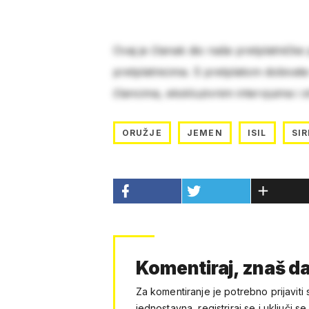
Ovaj je članak dio naše pretplatničke
pretplatnicima. S pretplatom dobivat
člancima, ekskluzivnim intervjuima i 
ORUŽJE
JEMEN
ISIL
SIR
Komentiraj, znaš da
Za komentiranje je potrebno prijaviti 
jednostavna, registriraj se i uključi se