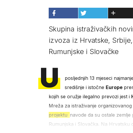
Skupina istraživačkih novi
izvoza iz Hrvatske, Srbij
Rumunjske i Slovačke
U
posljednjih 13 mjeseci najmanje
središnje i istočne
Europe
pr
kojih se oružje ilegalno prevozi jest i
Mreža za istraživanje organizovanog k
projektu
navode da su ostale zemlje 
Rumunjska i Slovačka. Na Hrvatsku ot