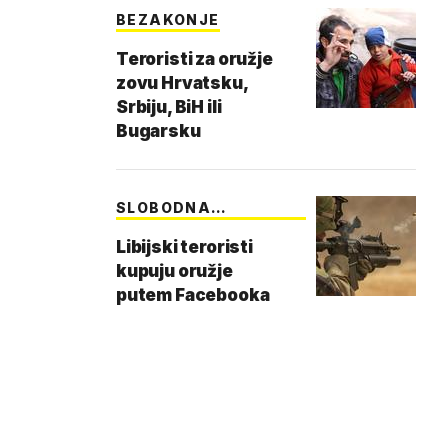
BEZAKONJE
Teroristi za oružje
zovu Hrvatsku,
Srbiju, BiH ili
Bugarsku
SLOBODNA
TRGOVINA
Libijski teroristi
kupuju oružje
putem Facebooka