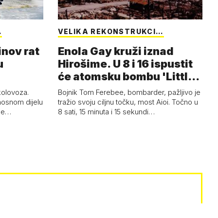
…
VELIKA REKONSTRUKCI…
inov rat
Enola Gay kruži iznad
u
Hirošime. U 8 i 16 ispustit
će atomsku bombu 'Little
Boy'
 kolovoza.
Bojnik Tom Ferebee, bombarder, pažljivo je
nosnom dijelu
tražio svoju ciljnu točku, most Aioi. Točno u
žne…
8 sati, 15 minuta i 15 sekundi…