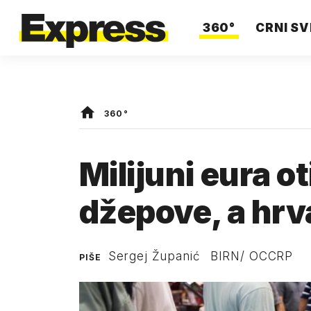
360°
CRNI SV
360°
Milijuni eura ot
džepove, a hrva
Sergej Županić
BIRN/ OCCRP
PIŠE