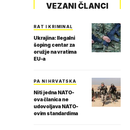
VEZANI ČLANCI
RAT I KRIMINAL
Ukrajina: Ilegalni
šoping centar za
oružje na vratima
EU-a
PA NI HRVATSKA
Niti jedna NATO-
ova članica ne
udovoljava NATO-
ovim standardima