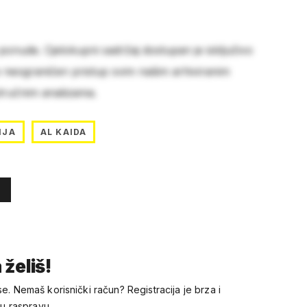
 ponude. Cjelokupni sadržaj dostupan je isključivo
e neograničen pristup svim našim arhiviranim
stručnim analizama.
IJA
AL KAIDA
 želiš!
se. Nemaš korisnički račun? Registracija je brza i
 u raspravu.