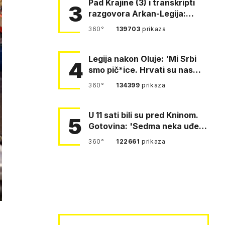
Pad Krajine (3) i transkripti
3
razgovora Arkan-Legija:
'Čujem, prelazite ustašam…
360°
139703
prikaza
Legija nakon Oluje: 'Mi Srbi
4
smo pič*ice. Hrvati su nas
pomeli!'
360°
134399
prikaza
U 11 sati bili su pred Kninom.
5
Gotovina: 'Sedma neka uđe,
4. gardijska neka g…
360°
122661
prikaza