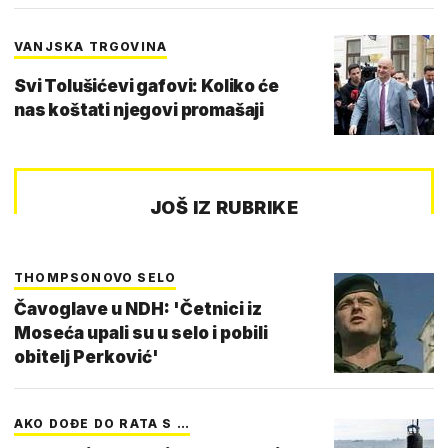
VANJSKA TRGOVINA
Svi Tolušićevi gafovi: Koliko će
nas koštati njegovi promašaji
JOŠ IZ RUBRIKE
THOMPSONOVO SELO
Čavoglave u NDH: 'Četnici iz
Moseća upali su u selo i pobili
obitelj Perković'
AKO DOĐE DO RATA S …