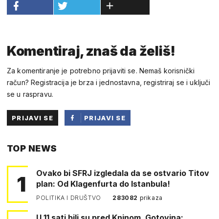
Komentiraj, znaš da želiš!
Za komentiranje je potrebno prijaviti se. Nemaš korisnički
račun? Registracija je brza i jednostavna, registriraj se i uključi
se u raspravu.
PRIJAVI SE
PRIJAVI SE
PUTEM
TOP NEWS
FACEBOOKA
Ovako bi SFRJ izgledala da se ostvario Titov
1
plan: Od Klagenfurta do Istanbula!
POLITIKA I DRUŠTVO
283082
prikaza
U 11 sati bili su pred Kninom. Gotovina: