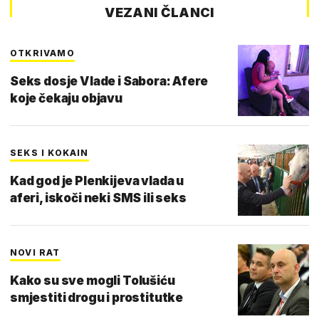
VEZANI ČLANCI
OTKRIVAMO
Seks dosje Vlade i Sabora: Afere
koje čekaju objavu
SEKS I KOKAIN
Kad god je Plenkijeva vlada u
aferi, iskoči neki SMS ili seks
NOVI RAT
Kako su sve mogli Tolušiću
smjestiti drogu i prostitutke