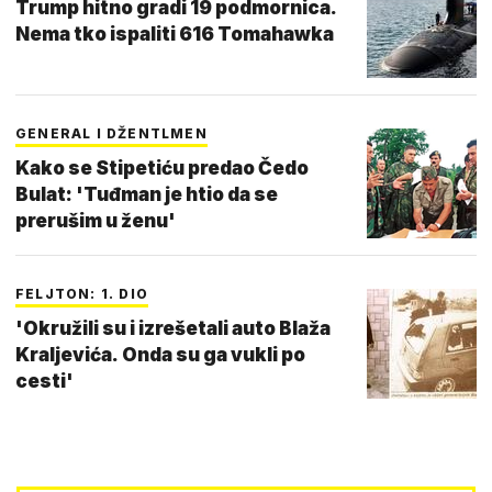
Trump hitno gradi 19 podmornica.
Nema tko ispaliti 616 Tomahawka
GENERAL I DŽENTLMEN
Kako se Stipetiću predao Čedo
Bulat: 'Tuđman je htio da se
prerušim u ženu'
FELJTON: 1. DIO
'Okružili su i izrešetali auto Blaža
Kraljevića. Onda su ga vukli po
cesti'