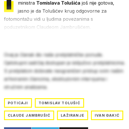
I
ministra
Tomislava Tolušića
još nije gotova,
jasno je da Tolušićev krug odgovorne za
fotomontažu vidi u ljudima povezanima s
poduzetnikom Claudeom Jambrušićem.
Ovaj je članak dio naše pretplatničke ponude.
Cjelokupni sadržaj dostupan je isključivo pretplatnicima.
S pretplatom dobivate neograničen pristup svim našim
arhiviranim člancima, ekskluzivnim intervjuima i
stručnim analizama.
POTICAJI
TOMISLAV TOLUŠIĆ
CLAUDE JAMBRUŠIĆ
LAŽIRANJE
IVAN ĐAKIĆ