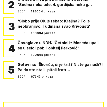
2
'Sedma neka uđe, 4. gardijska neka g…
360°
125004
prikaza
'Slobo prije Oluje rekao: Krajina? To je
3
neobranjivo. Tuđmana zvao Krivousti'
360°
109094
prikaza
Čavoglave u NDH: 'Četnici iz Moseća upali
4
su u selo i pobili obitelj Perković'
360°
100065
prikaza
Gotovina: 'Škoriću, di je križ? Niste ga našli?!
5
Pa da ste stali i pitali fratr…
360°
67347
prikaza