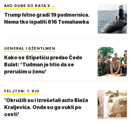
AKO DOĐE DO RATA S …
Trump hitno gradi 19 podmornica.
Nema tko ispaliti 616 Tomahawka
GENERAL I DŽENTLMEN
Kako se Stipetiću predao Čedo
Bulat: 'Tuđman je htio da se
prerušim u ženu'
FELJTON: 1. DIO
'Okružili su i izrešetali auto Blaža
Kraljevića. Onda su ga vukli po
cesti'