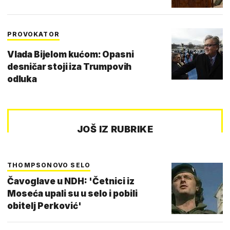
PROVOKATOR
Vlada Bijelom kućom: Opasni
desničar stoji iza Trumpovih
odluka
JOŠ IZ RUBRIKE
THOMPSONOVO SELO
Čavoglave u NDH: 'Četnici iz
Moseća upali su u selo i pobili
obitelj Perković'