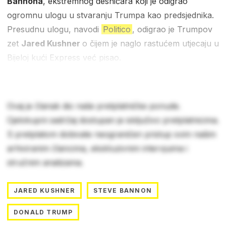
Bannona
, ekstremnog desničara koji je odigrao
ogromnu ulogu u stvaranju Trumpa kao predsjednika.
Presudnu ulogu, navodi
Politico
, odigrao je Trumpov
zet
Jared Kushner
o čijem je naglo rastućem utjecaju u
Bijeloj kući Express već pisao.
Ovaj je članak dio naše pretplatničke ponude.
Cjelokupni sadržaj dostupan je isključivo pretplatnicima.
S pretplatom dobivate neograničen pristup svim našim
arhiviranim člancima, ekskluzivnim intervjuima i
stručnim analizama.
JARED KUSHNER
STEVE BANNON
DONALD TRUMP