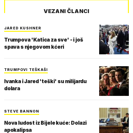
VEZANI ČLANCI
JARED KUSHNER
Trumpova 'Katica za sve' - i još
spava s njegovom kćeri
TRUMPOVI TEŠKAŠI
Ivanka i Jared 'teški' su milijardu
dolara
STEVE BANNON
Nova ludost iz Bijele kuće: Dolazi
apokalipsa