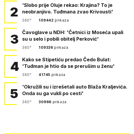
'Slobo prije Oluje rekao: Krajina? To je
2
neobranjivo. Tuđmana zvao Krivousti'
360°
109442
prikaza
Čavoglave u NDH: 'Četnici iz Moseća upali
3
su u selo i pobili obitelj Perković'
360°
109336
prikaza
Kako se Stipetiću predao Čedo Bulat:
4
'Tuđman je htio da se prerušim u ženu'
360°
41745
prikaza
'Okružili su i izrešetali auto Blaža Kraljevića.
5
Onda su ga vukli po cesti'
360°
30966
prikaza