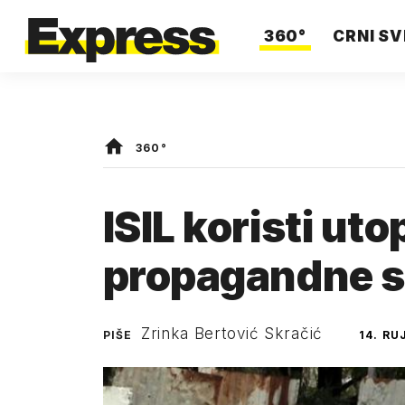
360°
CRNI SV
360°
ISIL koristi ut
propagandne 
Zrinka Bertović Skračić
PIŠE
14. RU