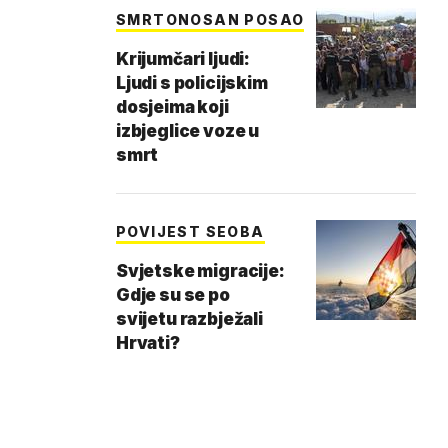
SMRTONOSAN POSAO
Krijumčari ljudi:
Ljudi s policijskim
dosjeima koji
izbjeglice voze u
smrt
POVIJEST SEOBA
Svjetske migracije:
Gdje su se po
svijetu razbježali
Hrvati?