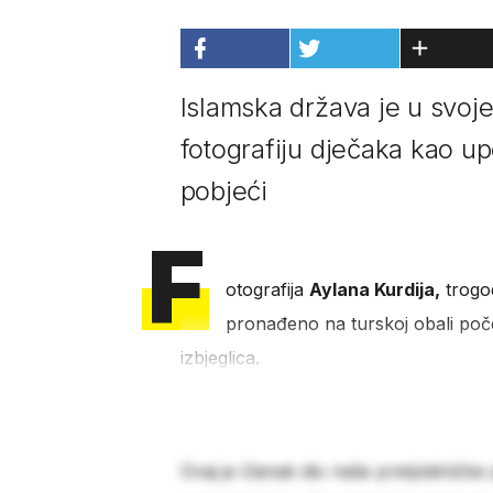
Islamska država je u svoj
fotografiju dječaka kao u
pobjeći
F
otografija
Aylana Kurdija,
trogod
pronađeno na turskoj obali počet
izbjeglica.
Ovaj je članak dio naše pretplatničke