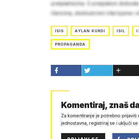
pretplatnicima. S pretplatom dobivat
člancima, ekskluzivnim intervjuima i 
ISIS
AYLAN KURDI
ISIL
PROPAGANDA
Komentiraj, znaš da
Za komentiranje je potrebno prijaviti 
jednostavna, registriraj se i uključi se