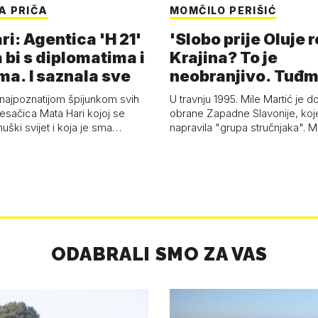
A PRIČA
MOMČILO PERIŠIĆ
i: Agentica 'H 21'
'Slobo prije Oluje 
 bi s diplomatima i
Krajina? To je
ma. I saznala sve
neobranjivo. Tuđ
zvao Krivousti'
 najpoznatijom špijunkom svih
U travnju 1995. Mile Martić je d
esačica Mata Hari kojoj se
obrane Zapadne Slavonije, koj
uški svijet i koja je sma…
napravila "grupa stručnjaka". M