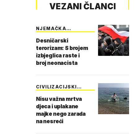
VEZANI ČLANCI
NJEMAČKA
ZABRINUTA
Desničarski
terorizam: S brojem
izbjeglica raste i
broj neonacista
CIVILIZACIJSKI
KRUG…
Nisu važna mrtva
djeca i uplakane
majke nego zarada
na nesreći