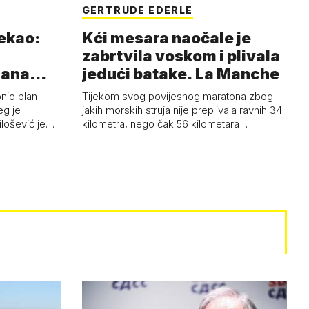
GERTRUDE EDERLE
rekao:
Kći mesara naočale je
zabrtvila voskom i plivala
mana
jedući batake. La Manche
onio plan
Tijekom svog povijesnog maratona zbog
eg je
jakih morskih struja nije preplivala ravnih 34
ilošević je…
kilometra, nego čak 56 kilometara …