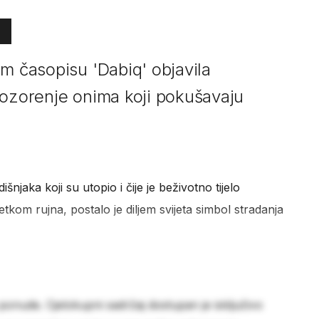
em časopisu 'Dabiq' objavila
pozorenje onima koji pokušavaju
išnjaka koji su utopio i čije je beživotno tijelo
kom rujna, postalo je diljem svijeta simbol stradanja
 ponude. Cjelokupni sadržaj dostupan je isključivo