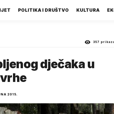
IJET
POLITIKA I DRUŠTVO
KULTURA
EK
357
prikaz
opljenog dječaka u
svrhe
JNA 2015.