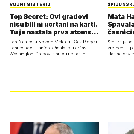
VOJNI MISTERIJ
ŠPIJUNSK
Top Secret: Ovi gradovi
Mata Har
nisu bili ni ucrtani na karti.
Spavala
Tu je nastala prva atoms…
časnici
Los Alamos u Novom Meksiku, Oak Ridge u
Smatra ju se
Tennessee i Hanford/Richland u državi
vremena - pl
Washington. Gradovi nisu bili ucrtani na …
klanjao sav m