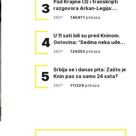
Pad Krajine (3) i transkripti
3
razgovora Arkan-Legija:
'Čujem, prelazite ustašam…
360°
140671
prikaza
U 11 sati bili su pred Kninom.
4
Gotovina: 'Sedma neka uđe,
4. gardijska neka g…
360°
124053
prikaza
Srbija se i danas pita: Zašto je
5
Knin pao za samo 24 sata?
360°
111229
prikaza