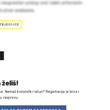
e neograničen pristup svim našim arhiviranim
stručnim analizama.
IZBJEGLICE
 želiš!
se. Nemaš korisnički račun? Registracija je brza i
 u raspravu.