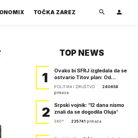
ONOMIX
TOČKA ZAREZ
TOP NEWS
a
Ovako bi SFRJ izgledala da se
1
ostvario Titov plan: Od
Klagenfurta do Istanbula!
POLITIKA I DRUŠTVO
280658
prikaza
Srpski vojnik: '12 dana nismo
2
znali da se dogodila Oluja'
360°
225741
prikaza