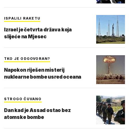
ISPALILI RAKETU
Izrael je četvrta država koja
slijeće na Mjesec
TKO JE ODGOVORAN?
Napokon riješen misterij
nuklearne bombe usred oceana
STROGO ČUVANO
Dan kad je Assad ostao bez
atomske bombe