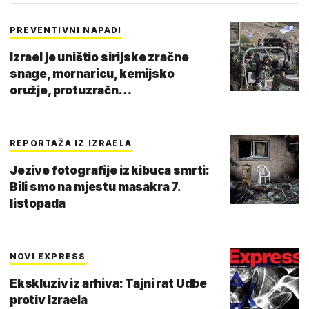
PREVENTIVNI NAPADI
Izrael je uništio sirijske zračne
snage, mornaricu, kemijsko
oružje, protuzračn…
REPORTAŽA IZ IZRAELA
Jezive fotografije iz kibuca smrti:
Bili smo na mjestu masakra 7.
listopada
NOVI EXPRESS
Ekskluziv iz arhiva: Tajni rat Udbe
protiv Izraela