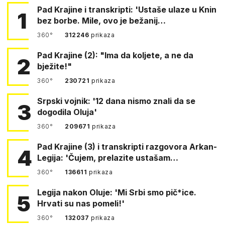
Pad Krajine i transkripti: 'Ustaše ulaze u Knin
1
bez borbe. Mile, ovo je bežanij…
360°
312246
prikaza
Pad Krajine (2): "Ima da koljete, a ne da
2
bježite!"
360°
230721
prikaza
Srpski vojnik: '12 dana nismo znali da se
3
dogodila Oluja'
360°
209671
prikaza
Pad Krajine (3) i transkripti razgovora Arkan-
4
Legija: 'Čujem, prelazite ustašam…
360°
136611
prikaza
Legija nakon Oluje: 'Mi Srbi smo pič*ice.
5
Hrvati su nas pomeli!'
360°
132037
prikaza