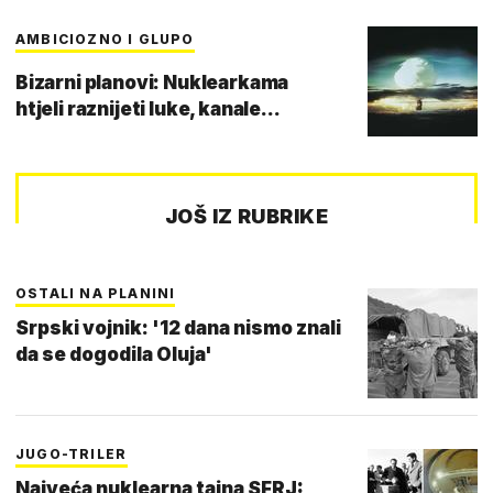
AMBICIOZNO I GLUPO
Bizarni planovi: Nuklearkama
htjeli raznijeti luke, kanale...
JOŠ IZ RUBRIKE
OSTALI NA PLANINI
Srpski vojnik: '12 dana nismo znali
da se dogodila Oluja'
JUGO-TRILER
Najveća nuklearna tajna SFRJ: