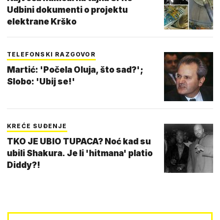
Udbini dokumenti o projektu
elektrane Krško
TELEFONSKI RAZGOVOR
Martić: 'Počela Oluja, što sad?';
Slobo: 'Ubij se!'
KREĆE SUĐENJE
TKO JE UBIO TUPACA? Noć kad su
ubili Shakura. Je li 'hitmana' platio
Diddy?!