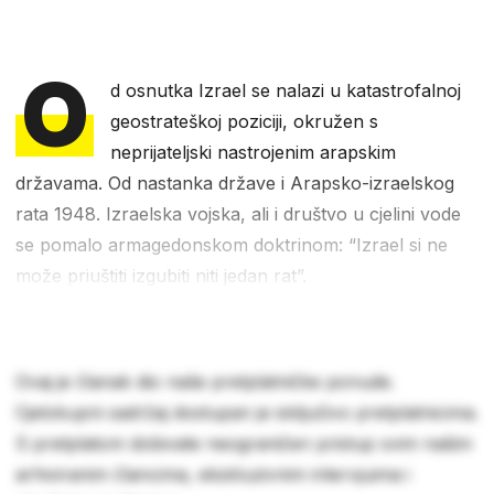
O
d osnutka Izrael se nalazi u katastrofalnoj
geostrateškoj poziciji, okružen s
neprijateljski nastrojenim arapskim
državama. Od nastanka države i Arapsko-izraelskog
rata 1948. Izraelska vojska, ali i društvo u cjelini vode
se pomalo armagedonskom doktrinom: “Izrael si ne
može priuštiti izgubiti niti jedan rat”.
Ovaj je članak dio naše pretplatničke ponude.
Cjelokupni sadržaj dostupan je isključivo pretplatnicima.
S pretplatom dobivate neograničen pristup svim našim
arhiviranim člancima, ekskluzivnim intervjuima i