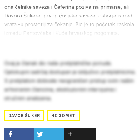
ona čelnike saveza i Čeferina poziva na primanje, ali
Davora Šukera, prvog čovjeka saveza, ostavlja ispred
vrata -u prostoriji za čekanje. Bio je to početak raskola
između Pantovčaka i Kuće hrvatskog nogometa.
Ovaj je članak dio naše pretplatničke ponude.
Cjelokupni sadržaj dostupan je isključivo pretplatnicima.
S pretplatom dobivate neograničen pristup svim našim
arhiviranim člancima, ekskluzivnim intervjuima i
stručnim analizama.
DAVOR ŠUKER
NOGOMET