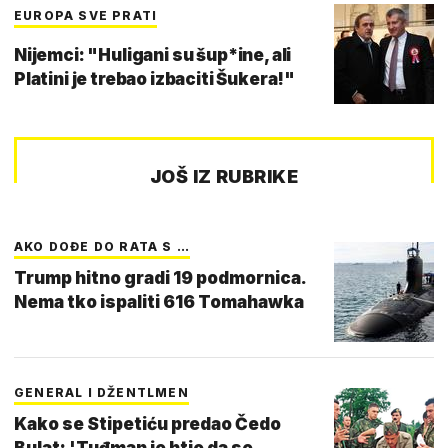
EUROPA SVE PRATI
Nijemci: "Huligani su šup*ine, ali
Platini je trebao izbaciti Šukera!"
JOŠ IZ RUBRIKE
AKO DOĐE DO RATA S …
Trump hitno gradi 19 podmornica.
Nema tko ispaliti 616 Tomahawka
GENERAL I DŽENTLMEN
Kako se Stipetiću predao Čedo
Bulat: 'Tuđman je htio da se