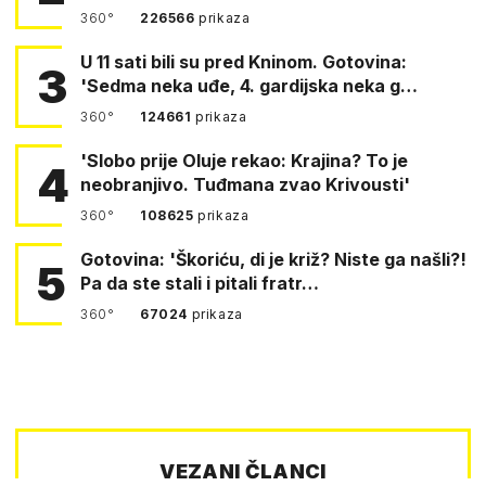
360°
226566
prikaza
U 11 sati bili su pred Kninom. Gotovina:
3
'Sedma neka uđe, 4. gardijska neka g…
360°
124661
prikaza
'Slobo prije Oluje rekao: Krajina? To je
4
neobranjivo. Tuđmana zvao Krivousti'
360°
108625
prikaza
Gotovina: 'Škoriću, di je križ? Niste ga našli?!
5
Pa da ste stali i pitali fratr…
360°
67024
prikaza
VEZANI ČLANCI