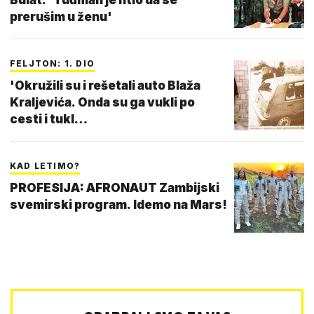
prerušim u ženu'
FELJTON: 1. DIO
'Okružili su i rešetali auto Blaža
Kraljevića. Onda su ga vukli po
cesti i tukl…
KAD LETIMO?
PROFESIJA: AFRONAUT Zambijski
svemirski program. Idemo na Mars!