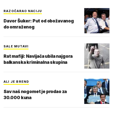
RAZOČARAO NACIJU
Davor Šuker: Put od obožavanog
do omraženog
SALE MUTAVI
Rat mafiji: Navijača ubila najgora
balkanska kriminalna skupina
ALI JE BREND
Sav naš nogomet je prodao za
30.000 kuna