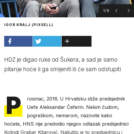
1/9
IGOR KRALJ (PIXSELL)
HDZ je digao ruke od Šukera, a sad je samo
pitanje hoće li ga smijeniti ili će sam odstupiti
P
rosinac, 2016. U Hrvatsku stiže predsjednik
Uefe Aleksandar Čeferin. Nekim čudom,
pogreškom, nemarom, nazovite kako
hoćete, HNS nije predvidio njegov odlazak predsjednici
Kolindi Grabar Kitarović. Naljutilo je to predsjednicu i