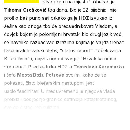
stvari nisu na mjestu", obećao je
Tihomir Orešković
tog dana. Bio je 22. siječnja, nije
prošlo baš puno sati otkako ga je
HDZ
izvukao iz
šešira kao onoga tko će predsjednikovati Vladom, a
čovjek kojem je polomljeni hrvatski bio drugi jezik već
se naveliko razbacivao izrazima kojima je valjda trebao
fascinirati hrvatski plebs; "status report", "očekivanja
Bruxellesa" i, najvažnije od svega, "Hrvatska nema
vremena". Predsjednika HDZ-a
Tomislava Karamarka
i šefa
Mosta Božu Petrova
svojim, kako će se
pokazati, čisto bleferskim nastupom, jest
uspio fascinirati.
U međuvremenu je njegova vlada
probila i posljednje granice definicija katastrofalnog,
sve do čistog redikulizma.