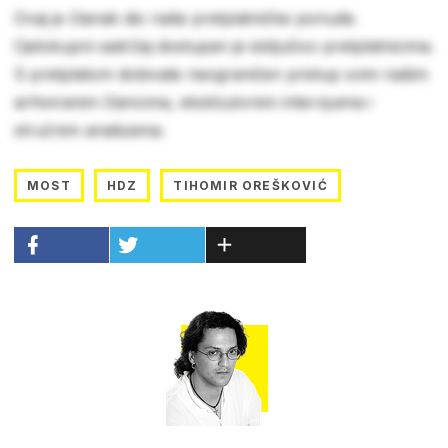
Ovaj je članak dio naše pretplatničke ponude.
Cjelokupni sadržaj dostupan je isključivo pretplatnicima.
S pretplatom dobivate neograničen pristup svim našim
arhiviranim člancima, ekskluzivnim intervjuima i
stručnim analizama.
MOST
HDZ
TIHOMIR OREŠKOVIĆ