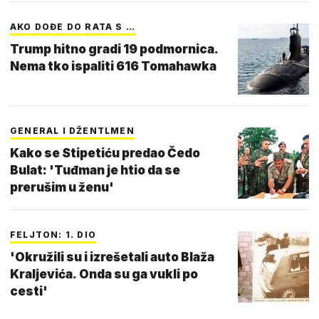
AKO DOĐE DO RATA S …
Trump hitno gradi 19 podmornica.
Nema tko ispaliti 616 Tomahawka
GENERAL I DŽENTLMEN
Kako se Stipetiću predao Čedo
Bulat: 'Tuđman je htio da se
prerušim u ženu'
FELJTON: 1. DIO
'Okružili su i izrešetali auto Blaža
Kraljevića. Onda su ga vukli po
cesti'