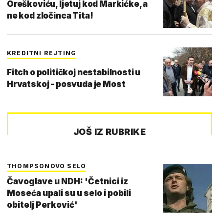
Oreškoviću, ljetuj kod Markićke, a
ne kod zločinca Tita!
KREDITNI REJTING
Fitch o političkoj nestabilnosti u
Hrvatskoj - posvuda je Most
JOŠ IZ RUBRIKE
THOMPSONOVO SELO
Čavoglave u NDH: 'Četnici iz
Moseća upali su u selo i pobili
obitelj Perković'