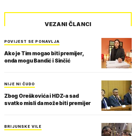
VEZANI ČLANCI
POVIJEST SE PONAVLJA
Ako je Tim mogao biti premijer,
onda mogu Bandić i Sinčić
NIJE NI ČUDO
Zbog Oreškovića i HDZ-a sad
svatko misli da može biti premijer
BRIJUNSKE VILE