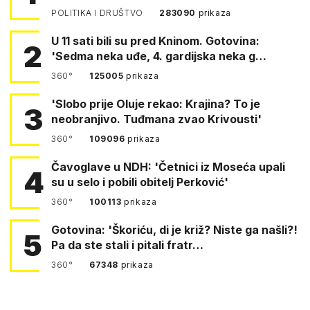
POLITIKA I DRUŠTVO
283090
prikaza
U 11 sati bili su pred Kninom. Gotovina:
2
'Sedma neka uđe, 4. gardijska neka g…
360°
125005
prikaza
'Slobo prije Oluje rekao: Krajina? To je
3
neobranjivo. Tuđmana zvao Krivousti'
360°
109096
prikaza
Čavoglave u NDH: 'Četnici iz Moseća upali
4
su u selo i pobili obitelj Perković'
360°
100113
prikaza
Gotovina: 'Škoriću, di je križ? Niste ga našli?!
5
Pa da ste stali i pitali fratr…
360°
67348
prikaza