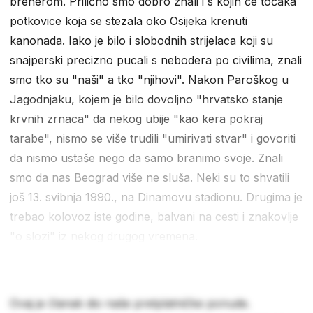
brenerom. Prilično smo dobro znali i s kojih će točaka
potkovice koja se stezala oko Osijeka krenuti
kanonada. Iako je bilo i slobodnih strijelaca koji su
snajperski precizno pucali s nebodera po civilima, znali
smo tko su "naši" a tko "njihovi". Nakon Paroškog u
Jagodnjaku, kojem je bilo dovoljno "hrvatsko stanje
krvnih zrnaca" da nekog ubije "kao kera pokraj
tarabe", nismo se više trudili "umirivati stvar" i govoriti
da nismo ustaše nego da samo branimo svoje. Znali
smo da nas Beograd više ne sluša. Neki su to shvatili
još 13. svibnja 1990., na Dinamovu stadionu. Drugima je
trebao kolovoz iste godine, balvani na cesti i znakovlje
"o slozi" iz nekog drugog vremena.
Ovaj je članak dio naše pretplatničke ponude.