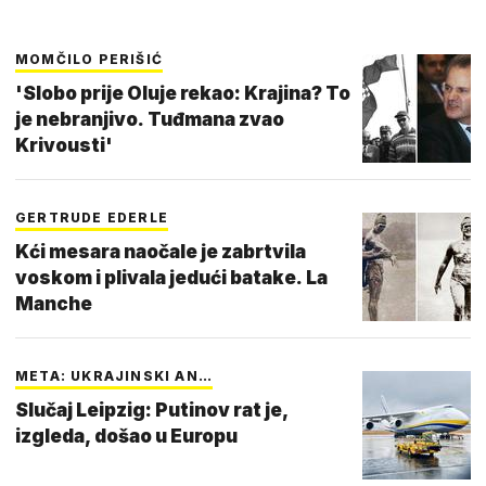
MOMČILO PERIŠIĆ
'Slobo prije Oluje rekao: Krajina? To
je nebranjivo. Tuđmana zvao
Krivousti'
GERTRUDE EDERLE
Kći mesara naočale je zabrtvila
voskom i plivala jedući batake. La
Manche
META: UKRAJINSKI AN…
Slučaj Leipzig: Putinov rat je,
izgleda, došao u Europu