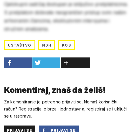
Cjelokupni sadržaj dostupan je isključivo pretplatnicima.
S pretplatom dobivate neograničen pristup svim našim
arhiviranim člancima, ekskluzivnim intervjuima i
stručnim analizama.
USTAŠTVO
NDH
KOS
Komentiraj, znaš da želiš!
Za komentiranje je potrebno prijaviti se. Nemaš korisnički
račun? Registracija je brza i jednostavna, registriraj se i uključi
se u raspravu.
PRIJAVI SE
PRIJAVI SE