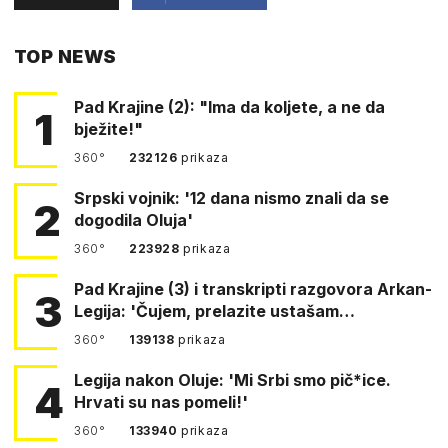
PUTEM
TOP NEWS
FACEBOOKA
Pad Krajine (2): "Ima da koljete, a ne da
1
bježite!"
360°
232126
prikaza
Srpski vojnik: '12 dana nismo znali da se
2
dogodila Oluja'
360°
223928
prikaza
Pad Krajine (3) i transkripti razgovora Arkan-
3
Legija: 'Čujem, prelazite ustašam…
360°
139138
prikaza
Legija nakon Oluje: 'Mi Srbi smo pič*ice.
4
Hrvati su nas pomeli!'
360°
133940
prikaza