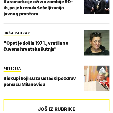
Karamarko je oživio zombije 90-
ih, pa je krenula šešeljizacija
javnog prostora
URŠA RAUKAR
"Opet je došla 1971., vratila se
čuvena hrvatska šutnja"
PETICIJA
Biskupi koji su za ustaški pozdrav
pomažu Milanoviću
JOŠ IZ RUBRIKE