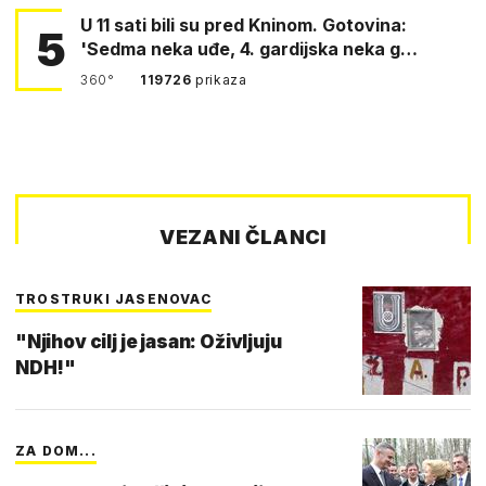
U 11 sati bili su pred Kninom. Gotovina:
5
'Sedma neka uđe, 4. gardijska neka g…
360°
119726
prikaza
VEZANI ČLANCI
TROSTRUKI JASENOVAC
"Njihov cilj je jasan: Oživljuju
NDH!"
ZA DOM...