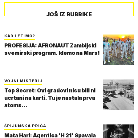
JOŠ IZ RUBRIKE
KAD LETIMO?
PROFESIJA: AFRONAUT Zambijski
svemirski program. Idemo na Mars!
VOJNI MISTERIJ
Top Secret: Ovi gradovi nisu bili ni
ucrtani na karti. Tu je nastala prva
atoms…
ŠPIJUNSKA PRIČA
Mata Hari: Agentica 'H 21' Spavala