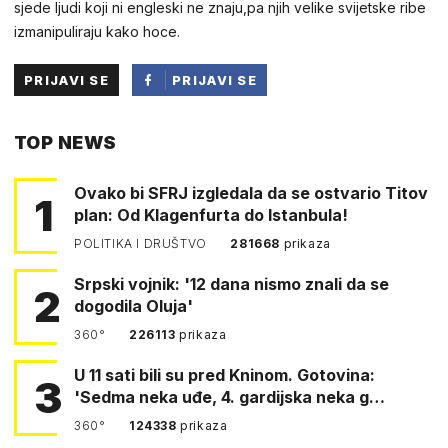
sjede ljudi koji ni engleski ne znaju,pa njih velike svijetske ribe
izmanipuliraju kako hoce.
PRIJAVI SE
PRIJAVI SE
PUTEM
TOP NEWS
FACEBOOKA
Ovako bi SFRJ izgledala da se ostvario Titov
1
plan: Od Klagenfurta do Istanbula!
POLITIKA I DRUŠTVO
281668
prikaza
Srpski vojnik: '12 dana nismo znali da se
2
dogodila Oluja'
360°
226113
prikaza
U 11 sati bili su pred Kninom. Gotovina:
3
'Sedma neka uđe, 4. gardijska neka g…
360°
124338
prikaza