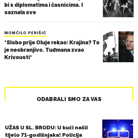
bi s diplomatima i časnicima. I
saznala sve
MOMČILO PERIŠIĆ
'Slobo prije Oluje rekao: Krajina? To
je neobranjivo. Tuđmana zvao
Krivousti'