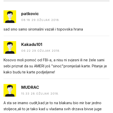
patkovic
08:18 29.OŽUJAK 2018.
sad smo samo siromašni vazali i topovska hrana
Kakadu101
06:22 29.OŽUJAK 2018.
Kosovo moli pomoć od FBI-a, a nisu ni svjesni ili ne žele sami
sebi priznat da su AMERI još "sinoć"promješali karte. Pitanje je
kako budu te karte podjeljene!
MUDRAC
15:33 28.OŽUJAK 2018.
A sta se imamo cudit,kad je to na blakanu bio mir bar jedno
stoljece,ali to je tako kad u vladama svih drzava bivse juge