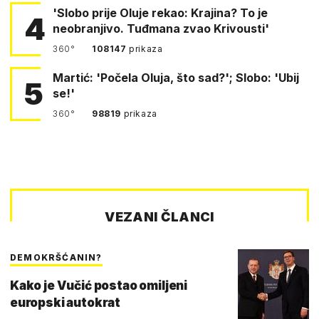
'Slobo prije Oluje rekao: Krajina? To je
4
neobranjivo. Tuđmana zvao Krivousti'
360°
108147
prikaza
Martić: 'Počela Oluja, što sad?'; Slobo: 'Ubij
5
se!'
360°
98819
prikaza
VEZANI ČLANCI
DEMOKRŠĆANIN?
Kako je Vučić postao omiljeni
europski autokrat