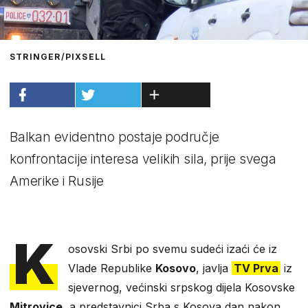
STRINGER/PIXSELL
Balkan evidentno postaje područje
konfrontacije interesa velikih sila, prije svega
Amerike i Rusije
K
osovski Srbi po svemu sudeći izaći će iz
Vlade Republike
Kosovo
, javlja
TV Prva
iz
sjevernog, većinski srpskog dijela Kosovske
Mitrovice
, a predstavnici Srba s Kosova dan nakon