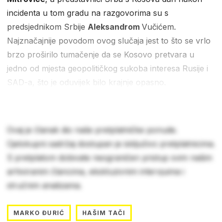
incidenta u tom gradu na razgovorima su s
predsjednikom Srbije
Aleksandrom
Vučićem.
Najznačajnije povodom ovog slučaja jest to što se vrlo
brzo proširilo tumačenje da se Kosovo pretvara u
jedno od mjesta geopolitičkog sukoba interesa Rusije i
SAD-a, što je oduvijek bilo krajnje opasno.
Ovaj je članak dio naše pretplatničke ponude.
Cjelokupni sadržaj dostupan je isključivo pretplatnicima.
S pretplatom dobivate neograničen pristup svim našim
arhiviranim člancima, ekskluzivnim intervjuima i
stručnim analizama.
MARKO ĐURIĆ
HAŠIM TAČI