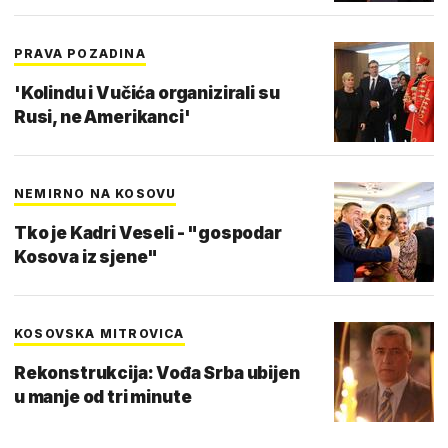
PRAVA POZADINA
'Kolindu i Vučića organizirali su
Rusi, ne Amerikanci'
NEMIRNO NA KOSOVU
Tko je Kadri Veseli - "gospodar
Kosova iz sjene"
KOSOVSKA MITROVICA
Rekonstrukcija: Vođa Srba ubijen
u manje od tri minute