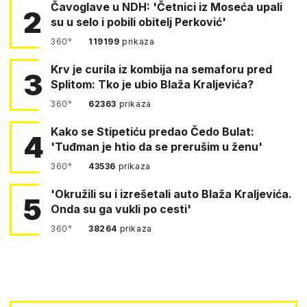
Čavoglave u NDH: 'Četnici iz Moseća upali
2
su u selo i pobili obitelj Perković'
360°
119199
prikaza
Krv je curila iz kombija na semaforu pred
3
Splitom: Tko je ubio Blaža Kraljevića?
360°
62363
prikaza
Kako se Stipetiću predao Čedo Bulat:
4
'Tuđman je htio da se prerušim u ženu'
360°
43536
prikaza
'Okružili su i izrešetali auto Blaža Kraljevića.
5
Onda su ga vukli po cesti'
360°
38264
prikaza