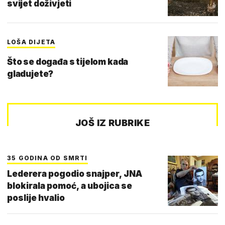
svijet doživjeti
LOŠA DIJETA
Što se događa s tijelom kada
gladujete?
JOŠ IZ RUBRIKE
35 GODINA OD SMRTI
Lederera pogodio snajper, JNA
blokirala pomoć, a ubojica se
poslije hvalio