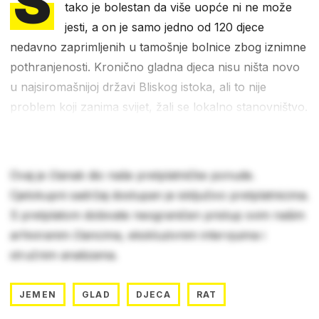
S
tako je bolestan da više uopće ni ne može
jesti, a on je samo jedno od 120 djece
nedavno zaprimljenih u tamošnje bolnice zbog iznimne
pothranjenosti. Kronično gladna djeca nisu ništa novo
u najsiromašnijoj državi Bliskog istoka, ali to nije
problem koji zanima svijet, žali se lokalno stanovništvo.
Ovaj je članak dio naše pretplatničke ponude.
Cjelokupni sadržaj dostupan je isključivo pretplatnicima.
S pretplatom dobivate neograničen pristup svim našim
arhiviranim člancima, ekskluzivnim intervjuima i
stručnim analizama.
JEMEN
GLAD
DJECA
RAT