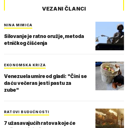
VEZANI ČLANCI
NINA MIMICA
Silovanje je ratno oružje, metoda
etničkog čišćenja
EKONOMSKA KRIZA
Venezuela umire od gladi: "Čini se
da ću večeras jesti pastu za
zube"
RATOVI BUDUĆNOSTI
7 užasavajućih ratova koje će