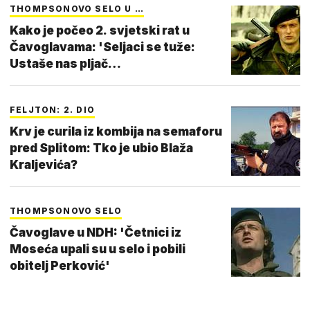
THOMPSONOVO SELO U …
Kako je počeo 2. svjetski rat u
Čavoglavama: 'Seljaci se tuže:
Ustaše nas pljač…
FELJTON: 2. DIO
Krv je curila iz kombija na semaforu
pred Splitom: Tko je ubio Blaža
Kraljevića?
THOMPSONOVO SELO
Čavoglave u NDH: 'Četnici iz
Moseća upali su u selo i pobili
obitelj Perković'