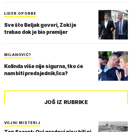
LIDER OPORBE
Sve što Beljak govori, Zoki je
trebao dok je bio premijer
MILANOVIĆ?
Kolinda više nije sigurna, tko će
nam biti predsjednik/ica?
JOŠ IZ RUBRIKE
VOJNI MISTERIJ
Top Secret: Ovi gradovi nisu bili ni