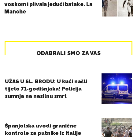
voskom i plivala jedući batake. La
Manche