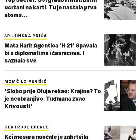
ucrtani na karti. Tu je nastala prva
atoms…
ŠPIJUNSKA PRIČA
Mata Hari: Agentica 'H 21' Spavala
bi s diplomatima i časnicima. I
saznala sve
MOMČILO PERIŠIĆ
'Slobo prije Oluje rekao: Krajina? To
je neobranjivo. Tuđmana zvao
Krivousti'
GERTRUDE EDERLE
Kći mesara naočale je zabrtvila