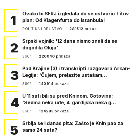
Ovako bi SFRJ izgledala da se ostvario Titov
1
plan: Od Klagenfurta do Istanbula!
POLITIKA I DRUŠTVO
281512
prikaza
Srpski vojnik: '12 dana nismo znali da se
2
dogodila Oluja'
360°
226040
prikaza
Pad Krajine (3) i transkripti razgovora Arkan-
3
Legija: 'Čujem, prelazite ustašam…
360°
140914
prikaza
U 11 sati bili su pred Kninom. Gotovina:
4
'Sedma neka uđe, 4. gardijska neka g…
360°
124283
prikaza
Srbija se i danas pita: Zašto je Knin pao za
5
samo 24 sata?