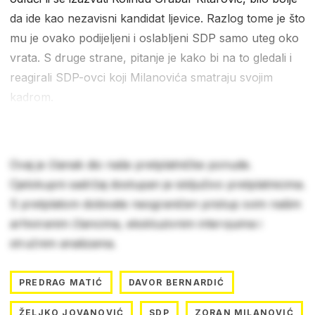
da ide kao nezavisni kandidat ljevice. Razlog tome je što
mu je ovako podijeljeni i oslabljeni SDP samo uteg oko
vrata. S druge strane, pitanje je kako bi na to gledali i
reagirali SDP-ovci koji Milanovića smatraju svojim
kadrom.
Ovaj je članak dio naše pretplatničke ponude.
Cjelokupni sadržaj dostupan je isključivo pretplatnicima.
S pretplatom dobivate neograničen pristup svim našim
arhiviranim člancima, ekskluzivnim intervjuima i
stručnim analizama.
PREDRAG MATIĆ
DAVOR BERNARDIĆ
ŽELJKO JOVANOVIĆ
SDP
ZORAN MILANOVIĆ