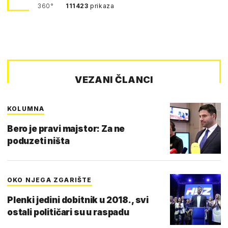
360°
111423
prikaza
VEZANI ČLANCI
KOLUMNA
Bero je pravi majstor: Za ne
poduzeti ništa
OKO NJEGA ZGARIŠTE
Plenki jedini dobitnik u 2018., svi
ostali političari su u raspadu