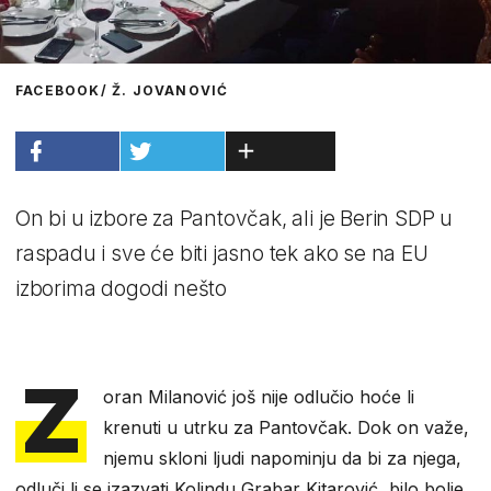
FACEBOOK/ Ž. JOVANOVIĆ
On bi u izbore za Pantovčak, ali je Berin SDP u
raspadu i sve će biti jasno tek ako se na EU
izborima dogodi nešto
Z
oran Milanović još nije odlučio hoće li
krenuti u utrku za Pantovčak. Dok on važe,
njemu skloni ljudi napominju da bi za njega,
odluči li se izazvati Kolindu Grabar Kitarović, bilo bolje