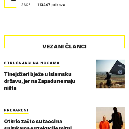
360°
113447
prikaza
VEZANI ČLANCI
STRUČNJACI NA NOGAMA
Tinejdžeri bježe u Islamsku
državu, jer na Zapadu nemaju
ništa
PREVARENI
Otkrio zašto su taoci na
snimkama egzekucije mirni