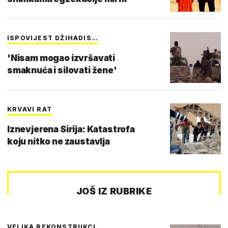
ISPOVIJEST DŽIHADIS…
'Nisam mogao izvršavati
smaknuća i silovati žene'
KRVAVI RAT
Iznevjerena Sirija: Katastrofa
koju nitko ne zaustavlja
JOŠ IZ RUBRIKE
VELIKA REKONSTRUKCI…