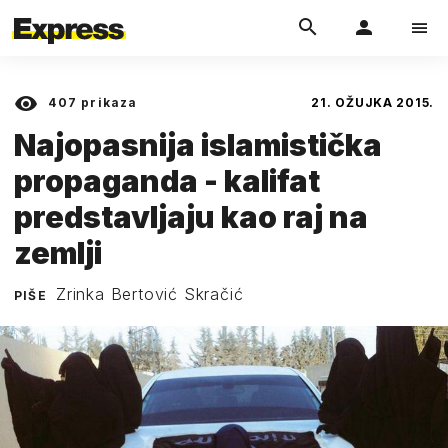
407
prikaza
21. OŽUJKA 2015.
Najopasnija islamistička
propaganda - kalifat
predstavljaju kao raj na
zemlji
Zrinka Bertović Skračić
PIŠE