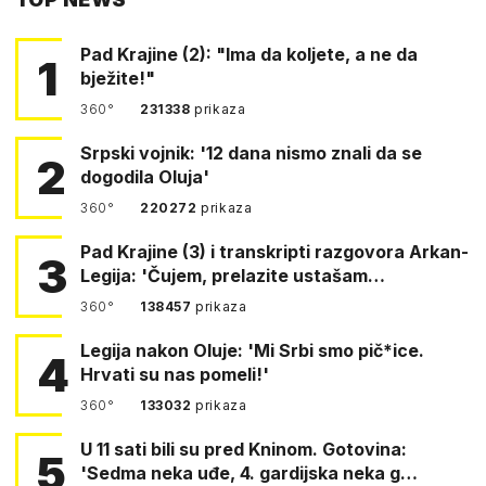
FACEBOOKA
Pad Krajine (2): "Ima da koljete, a ne da
1
bježite!"
360°
231338
prikaza
Srpski vojnik: '12 dana nismo znali da se
2
dogodila Oluja'
360°
220272
prikaza
Pad Krajine (3) i transkripti razgovora Arkan-
3
Legija: 'Čujem, prelazite ustašam…
360°
138457
prikaza
Legija nakon Oluje: 'Mi Srbi smo pič*ice.
4
Hrvati su nas pomeli!'
360°
133032
prikaza
U 11 sati bili su pred Kninom. Gotovina:
5
'Sedma neka uđe, 4. gardijska neka g…