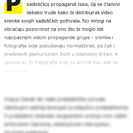
P
sadističkoj propagandi Isisa, čiji se članovi
itekako trude kako bi distribuirali video
snimke svojih sadističkih pothvata. No mnogi ne
obraćaju pozornost na ono što bi moglo biti
najopasnijim vidom propagande grupe - snimke i
fotografije koje pokušavaju normalizirati, pa čak i
predstaviti glamuroznim život u Islamskoj državi. A
upravo su to fotografije koje su koriste kao alat za
regrutaciju.
Ovaj je članak dio naše pretplatničke ponude.
Cjelokupni sadržaj dostupan je isključivo pretplatnicima.
S pretplatom dobivate neograničen pristup svim našim
arhiviranim člancima, ekskluzivnim intervjuima i
stručnim analizama.