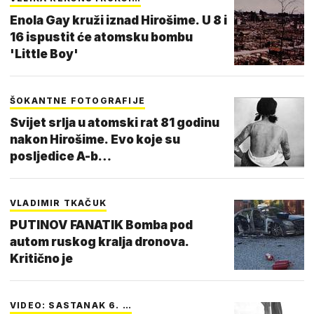
Enola Gay kruži iznad Hirošime. U 8 i
16 ispustit će atomsku bombu
'Little Boy'
ŠOKANTNE FOTOGRAFIJE
Svijet srlja u atomski rat 81 godinu
nakon Hirošime. Evo koje su
posljedice A-b…
VLADIMIR TKAČUK
PUTINOV FANATIK Bomba pod
autom ruskog kralja dronova.
Kritično je
VIDEO: SASTANAK 6. …