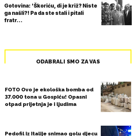
Gotovina: 'Škoriću, di je križ? Niste
ga našli?! Pa da ste stali i pitali
fratr…