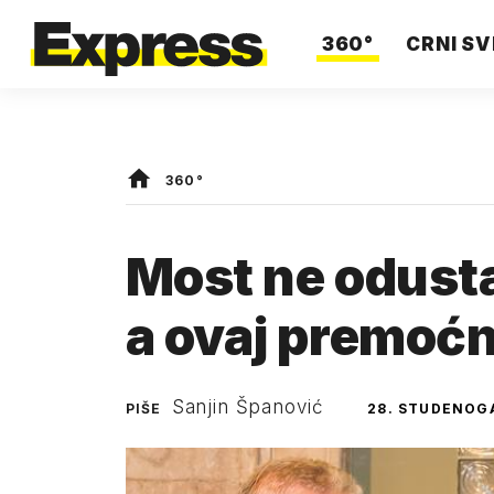
360°
CRNI SV
360°
Most ne odusta
a ovaj premoćn
Sanjin Španović
PIŠE
28. STUDENOGA