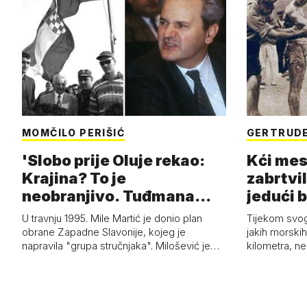
MOMČILO PERIŠIĆ
GERTRUDE
'Slobo prije Oluje rekao:
Kći mes
Krajina? To je
zabrtvil
neobranjivo. Tuđmana
jedući 
zvao Krivousti'
U travnju 1995. Mile Martić je donio plan
Tijekom svo
obrane Zapadne Slavonije, kojeg je
jakih morskih 
napravila "grupa stručnjaka". Milošević je…
kilometra, n