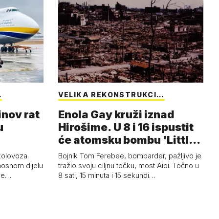
…
VELIKA REKONSTRUKCI…
inov rat
Enola Gay kruži iznad
u
Hirošime. U 8 i 16 ispustit
će atomsku bombu 'Little
Boy'
 kolovoza.
Bojnik Tom Ferebee, bombarder, pažljivo je
nosnom dijelu
tražio svoju ciljnu točku, most Aioi. Točno u
žne…
8 sati, 15 minuta i 15 sekundi…