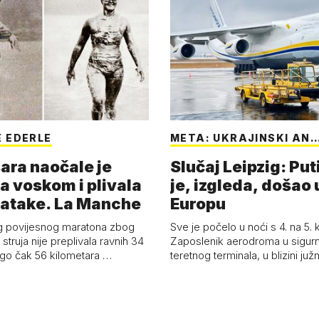
 EDERLE
META: UKRAJINSKI AN
ara naočale je
Slučaj Leipzig: Put
a voskom i plivala
je, izgleda, došao 
batake. La Manche
Europu
g povijesnog maratona zbog
Sve je počelo u noći s 4. na 5.
struja nije preplivala ravnih 34
Zaposlenik aerodroma u sigur
ego čak 56 kilometara …
teretnog terminala, u blizini ju