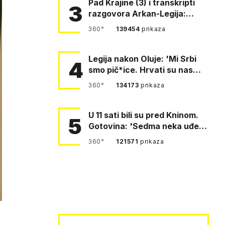
Pad Krajine (3) i transkripti
3
razgovora Arkan-Legija:
'Čujem, prelazite ustašam…
360°
139454
prikaza
Legija nakon Oluje: 'Mi Srbi
4
smo pič*ice. Hrvati su nas
pomeli!'
360°
134173
prikaza
U 11 sati bili su pred Kninom.
5
Gotovina: 'Sedma neka uđe,
4. gardijska neka g…
360°
121571
prikaza