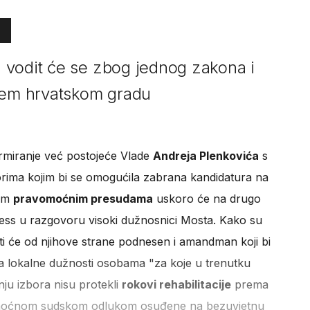
 vodit će se zbog jednog zakona i
ijem hrvatskom gradu
ormiranje već postojeće Vlade
Andreja Plenkovića
s
rima kojim bi se omogućila zabrana kandidatura na
nim
pravomoćnim presudama
uskoro će na drugo
press u razgovoru visoki dužnosnici Mosta. Kako su
ti će od njihove strane podnesen i amandman koji bi
na lokalne dužnosti osobama "za koje u trenutku
ju izbora nisu protekli
rokovi rehabilitacije
prema
moćnom sudskom odlukom osuđene na bezuvjetnu