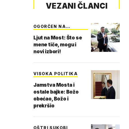
VEZANI ČLANCI
OGORČEN NA
PARTNERE
Ljut na Most: Što se
mene tiče, mogu i
novi izbori!
VISOKA POLITIKA
Jamstva Mosta i
ostale bajke: Božo
obećao, Božo i
prekršio
OŠTRI SUKOBI