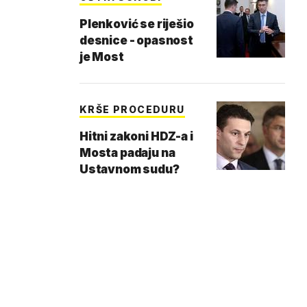
Plenković se riješio
desnice - opasnost
je Most
KRŠE PROCEDURU
Hitni zakoni HDZ-a i
Mosta padaju na
Ustavnom sudu?