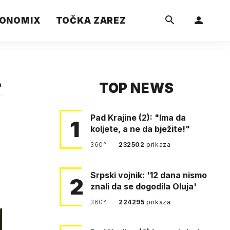
ONOMIX
TOČKA ZAREZ
TOP NEWS
a
Pad Krajine (2): "Ima da
1
koljete, a ne da bježite!"
360°
232502
prikaza
Srpski vojnik: '12 dana nismo
2
znali da se dogodila Oluja'
360°
224295
prikaza