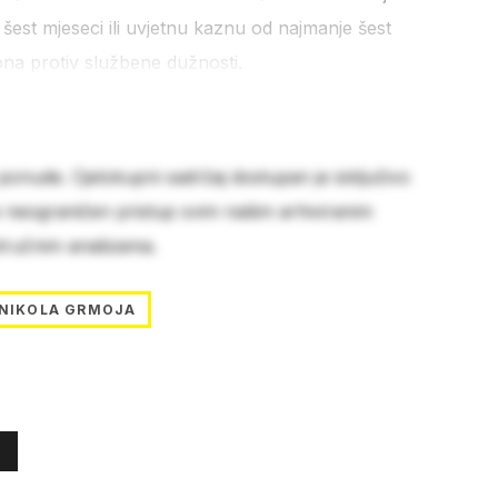
šest mjeseci ili uvjetnu kaznu od najmanje šest
ona protiv službene dužnosti.
 ponude. Cjelokupni sadržaj dostupan je isključivo
e neograničen pristup svim našim arhiviranim
stručnim analizama.
NIKOLA GRMOJA