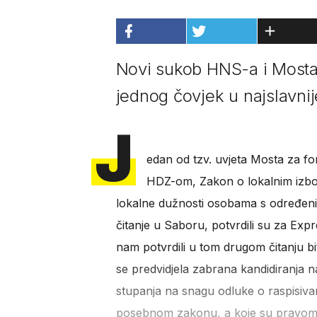
Novi sukob HNS-a i Mosta
jednog čovjek u najslavn
J
edan od tzv. uvjeta Mosta za f
HDZ-om, Zakon o lokalnim izbo
lokalne dužnosti osobama s određe
čitanje u Saboru, potvrdili su za Ex
nam potvrdili u tom drugom čitanju bi
se predvidjela zabrana kandidiranja 
stupanja na snagu odluke o raspisivan
posebnom zakonu, a koje su pravo