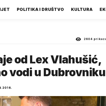
IJET
POLITIKA I DRUŠTVO
KULTURA
EK
2604
prikaz
je od Lex Vlahušić,
o vodi u Dubrovniku
 2016.