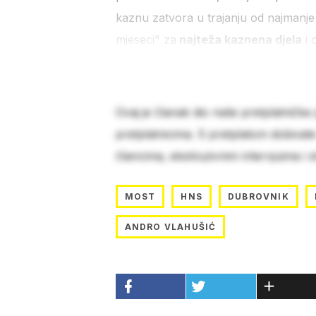
kaznu zatvora u trajanju od najmanje 
mjeseci" za
najteža kaznena djela
i 
Ovaj je članak dio naše pretplatničke
pretplatnicima. S pretplatom dobivat
člancima, ekskluzivnim intervjuima i 
MOST
HNS
DUBROVNIK
ANDRO VLAHUŠIĆ