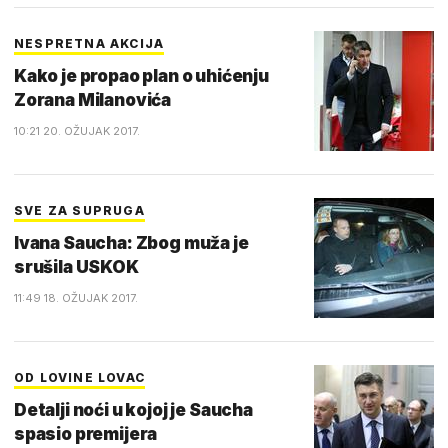
NESPRETNA AKCIJA
Kako je propao plan o uhićenju
Zorana Milanovića
10:21 20. OŽUJAK 2017.
SVE ZA SUPRUGA
Ivana Saucha: Zbog muža je
srušila USKOK
11:49 18. OŽUJAK 2017.
OD LOVINE LOVAC
Detalji noći u kojoj je Saucha
spasio premijera