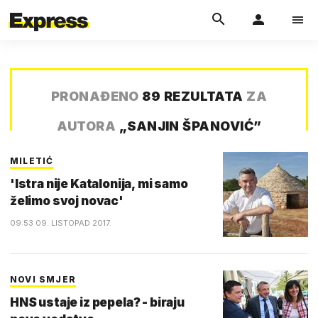
PRONAĐENO
89 REZULTATA
ZA
AUTORA
„
SANJIN ŠPANOVIĆ
”
MILETIĆ
'Istra nije Katalonija, mi samo
želimo svoj novac'
09:53 09. LISTOPAD 2017.
NOVI SMJER
HNS ustaje iz pepela? - biraju