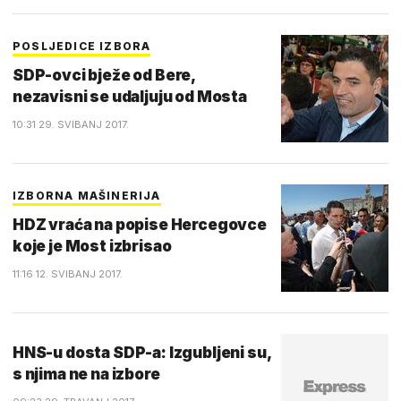
POSLJEDICE IZBORA
SDP-ovci bježe od Bere,
nezavisni se udaljuju od Mosta
10:31 29. SVIBANJ 2017.
IZBORNA MAŠINERIJA
HDZ vraća na popise Hercegovce
koje je Most izbrisao
11:16 12. SVIBANJ 2017.
HNS-u dosta SDP-a: Izgubljeni su,
s njima ne na izbore