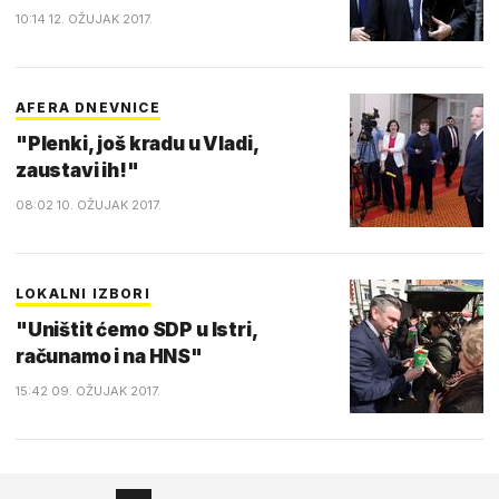
10:14 12. OŽUJAK 2017.
AFERA DNEVNICE
"Plenki, još kradu u Vladi,
zaustavi ih!"
08:02 10. OŽUJAK 2017.
LOKALNI IZBORI
"Uništit ćemo SDP u Istri,
računamo i na HNS"
15:42 09. OŽUJAK 2017.