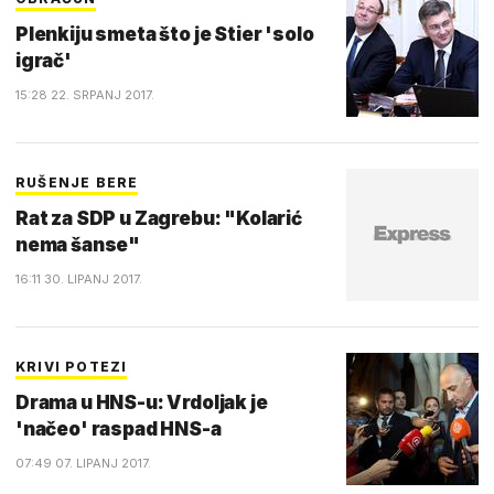
Plenkiju smeta što je Stier 'solo
igrač'
15:28 22. SRPANJ 2017.
RUŠENJE BERE
Rat za SDP u Zagrebu: "Kolarić
nema šanse"
16:11 30. LIPANJ 2017.
KRIVI POTEZI
Drama u HNS-u: Vrdoljak je
'načeo' raspad HNS-a
07:49 07. LIPANJ 2017.