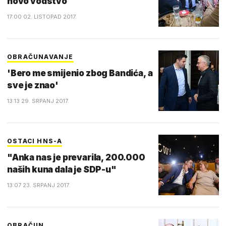
novo vodstvo
17:00 02. LISTOPAD 2017.
OBRAČUNAVANJE
'Bero me smijenio zbog Bandića, a
sve je znao'
13:13 29. SRPANJ 2017.
OSTACI HNS-A
"Anka nas je prevarila, 200.000
naših kuna dala je SDP-u"
13:07 23. SRPANJ 2017.
OBRAČUN