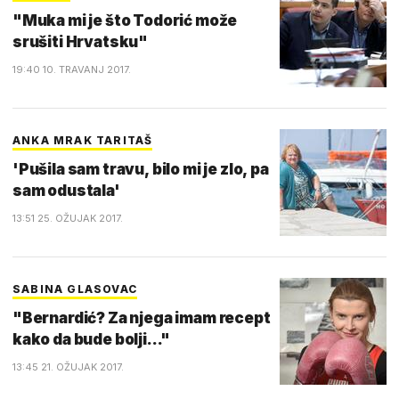
"Muka mi je što Todorić može
srušiti Hrvatsku"
19:40 10. TRAVANJ 2017.
ANKA MRAK TARITAŠ
'Pušila sam travu, bilo mi je zlo, pa
sam odustala'
13:51 25. OŽUJAK 2017.
SABINA GLASOVAC
"Bernardić? Za njega imam recept
kako da bude bolji..."
13:45 21. OŽUJAK 2017.