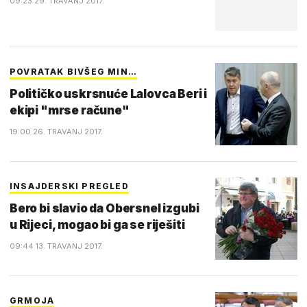
09:23 29. TRAVANJ 2017.
POVRATAK BIVŠEG MIN…
Političko uskrsnuće Lalovca Beri i
ekipi "mrse račune"
19:00 26. TRAVANJ 2017.
INSAJDERSKI PREGLED
Bero bi slavio da Obersnel izgubi
u Rijeci, mogao bi ga se riješiti
09:44 13. TRAVANJ 2017.
GRMOJA