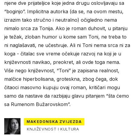
njene dve prijateljice koje jedna drugu oslovljavaju sa
“boginjo”. Implicitna autorka (da se, na ovom mestu,
izrazim tako stručno i neutralno) očigledno nema
nimalo srca za Tonija. Ako je roman duhovit, u pitanju
je težak, zloban humor u kome sam Toni, ne treba to
ni naglašavati, ne učestvuje. Ali ni Toni nema srca ni za
koga - čitalac sve vreme očekuje razvoj na koji je u
književnosti navikao, preokret, ali ovde toga nema.
Više nego književnost, “Toni” je zapisana realnost,
malčice hiperbolisana, groteskna, zbog čega, dok
čitaoci masovno kupuju ovaj roman, kritičari mogu
samo da nastave da razbijaju glavu pitanjem “šta ćemo
sa Rumenom Bužarovskom”.
MAKEDONSKA ZVIJEZDA
KNJIŽEVNOST I KULTURA