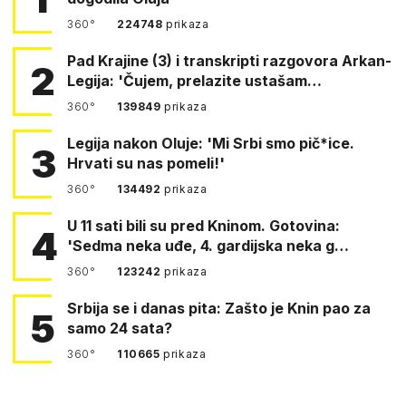
360°
224748
prikaza
Pad Krajine (3) i transkripti razgovora Arkan-
2
Legija: 'Čujem, prelazite ustašam…
360°
139849
prikaza
Legija nakon Oluje: 'Mi Srbi smo pič*ice.
3
Hrvati su nas pomeli!'
360°
134492
prikaza
U 11 sati bili su pred Kninom. Gotovina:
4
'Sedma neka uđe, 4. gardijska neka g…
360°
123242
prikaza
Srbija se i danas pita: Zašto je Knin pao za
5
samo 24 sata?
360°
110665
prikaza