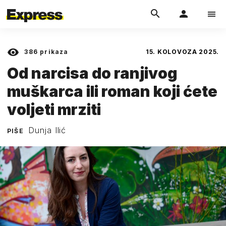
386
prikaza
15. KOLOVOZA 2025.
Od narcisa do ranjivog
muškarca ili roman koji ćete
voljeti mrziti
Dunja Ilić
PIŠE