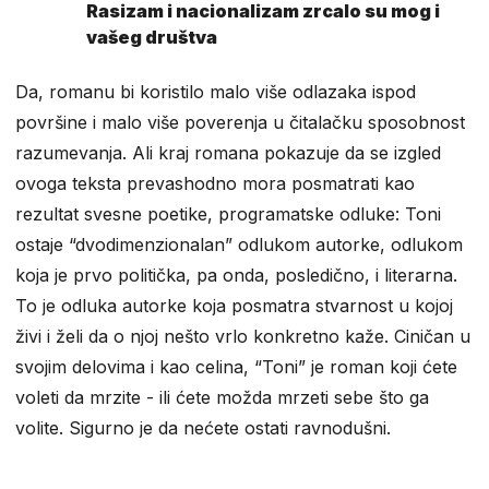
Rasizam i nacionalizam zrcalo su mog i
vašeg društva
Da, romanu bi koristilo malo više odlazaka ispod
površine i malo više poverenja u čitalačku sposobnost
razumevanja. Ali kraj romana pokazuje da se izgled
ovoga teksta prevashodno mora posmatrati kao
rezultat svesne poetike, programatske odluke: Toni
ostaje “dvodimenzionalan” odlukom autorke, odlukom
koja je prvo politička, pa onda, posledično, i literarna.
To je odluka autorke koja posmatra stvarnost u kojoj
živi i želi da o njoj nešto vrlo konkretno kaže. Ciničan u
svojim delovima i kao celina, “Toni” je roman koji ćete
voleti da mrzite - ili ćete možda mrzeti sebe što ga
volite. Sigurno je da nećete ostati ravnodušni.