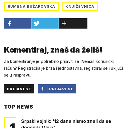
RUMENA BUŽAROVSKA
KNJIŽEVNICA
Komentiraj, znaš da želiš!
Za komentiranje je potrebno prijaviti se. Nemaš korisnički
račun? Registracija je brza i jednostavna, registriraj se i uključi
se u raspravu.
PRIJAVI SE
PRIJAVI SE
PUTEM
TOP NEWS
FACEBOOKA
Srpski vojnik: '12 dana nismo znali da se
1
dogodila Oluja'