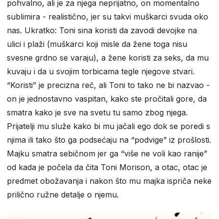
pohvalno, ali je za njega neprijatno, on momentalno
sublimira - realistično, jer su takvi muškarci svuda oko
nas. Ukratko: Toni sina koristi da zavodi devojke na
ulici i plaži (muškarci koji misle da žene toga nisu
svesne grdno se varaju), a žene koristi za seks, da mu
kuvaju i da u svojim torbicama tegle njegove stvari.
“Koristi” je precizna reč, ali Toni to tako ne bi nazvao -
on je jednostavno vaspitan, kako ste pročitali gore, da
smatra kako je sve na svetu tu samo zbog njega.
Prijatelji mu služe kako bi mu jačali ego dok se poredi s
njima ili tako što ga podsećaju na “podvige” iz prošlosti.
Majku smatra sebičnom jer ga “više ne voli kao ranije”
od kada je počela da čita Toni Morison, a otac, otac je
predmet obožavanja i nakon što mu majka ispriča neke
prilično ružne detalje o njemu.