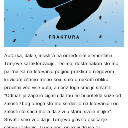
Autorka, dakle, insistira na određenim elementima
Tonijeve karakterizacije, recimo, dosta nakon što mu
partnerka na letovanju pogine praktično njegovom
krivicom čitamo misao koju smo u nekom obliku
pročitali već više puta, a i bez toga smo je shvatili:
“Odmah je zapalio cigaru da mu ne bi potekle suze od
žalosti zbog onoga što mu se desilo na letovanju i od
žalosti što sada mora da živi u stanu svoje majke”.
Shvatili smo već da je Tonijevo glavno osećanje
samosažaljenje. Tu je i bes, on krivi druge za