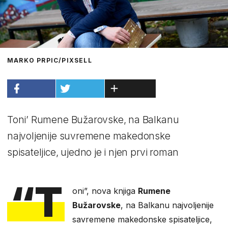
MARKO PRPIC/PIXSELL
Toni’ Rumene Bužarovske, na Balkanu
najvoljenije suvremene makedonske
spisateljice, ujedno je i njen prvi roman
“T
oni”, nova knjiga
Rumene
Bužarovske
, na Balkanu najvoljenije
savremene makedonske spisateljice,