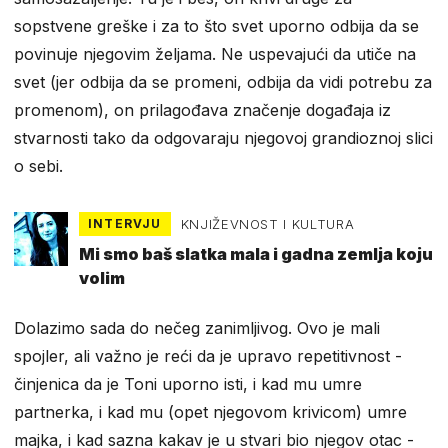
sopstvene greške i za to što svet uporno odbija da se
povinuje njegovim željama. Ne uspevajući da utiče na
svet (jer odbija da se promeni, odbija da vidi potrebu za
promenom), on prilagođava značenje događaja iz
stvarnosti tako da odgovaraju njegovoj grandioznoj slici
o sebi.
INTERVJU
KNJIŽEVNOST I KULTURA
Mi smo baš slatka mala i gadna zemlja koju
volim
Dolazimo sada do nečeg zanimljivog. Ovo je mali
spojler, ali važno je reći da je upravo repetitivnost -
činjenica da je Toni uporno isti, i kad mu umre
partnerka, i kad mu (opet njegovom krivicom) umre
majka, i kad sazna kakav je u stvari bio njegov otac -