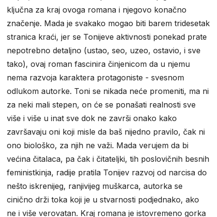
ključna za kraj ovoga romana i njegovo konačno
značenje. Mada je svakako mogao biti barem tridesetak
stranica kraći, jer se Tonijeve aktivnosti ponekad prate
nepotrebno detaljno (ustao, seo, uzeo, ostavio, i sve
tako), ovaj roman fascinira činjenicom da u njemu
nema razvoja karaktera protagoniste - svesnom
odlukom autorke. Toni se nikada neće promeniti, ma ni
za neki mali stepen, on će se ponašati realnosti sve
više i više u inat sve dok ne završi onako kako
završavaju oni koji misle da baš nijedno pravilo, čak ni
ono biološko, za njih ne važi. Mada verujem da bi
većina čitalaca, pa čak i čitateljki, tih poslovičnih besnih
feministkinja, radije pratila Tonijev razvoj od narcisa do
nešto iskrenijeg, ranjivijeg muškarca, autorka se
cinično drži toka koji je u stvarnosti podjednako, ako
ne i više verovatan. Kraj romana je istovremeno gorka