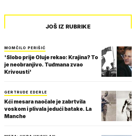
JOŠ IZ RUBRIKE
MOMČILO PERIŠIĆ
'Slobo prije Oluje rekao: Krajina? To
je neobranjivo. Tuđmana zvao
Krivousti'
GERTRUDE EDERLE
Kći mesara naočale je zabrtvila
voskom i plivala jedući batake. La
Manche