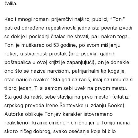
žalila.
Kao i mnogi romani prijemčivi najširoj publici, “Toni”
pati od određene repetitivnosti: jedna ista poenta izvodi
se dok je i poslednji čitalac ne shvati, pa i nakon toga.
Toni je muškarac od 53 godine, po svom mišljenju
roker, u stvarnosti prostak (broj psovki i gadnih
poštapalica u ovoj knjizi je zapanjujući), on je donekle
ono što se naziva narcisom, patrijarhalni tip koga je
otac naučio ovako: “Šta god da radiš, imaj na umu da si
ti broj jedan. Ti si samom sebi uvek na prvom mestu.
Šta god da radiš, sebe stavljaj na prvo mesto” (citat iz
srpskog prevoda Irene Šentevske u izdanju Booke).
Autorka oblikuje Tonijev karakter istovremeno
realistično i krajnje cinično - cinično jer u Toniju nema
skoro ničeg dobrog, svako osećanje koje bi bilo