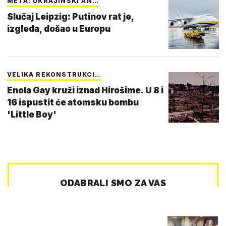
META: UKRAJINSKI AN…
Slučaj Leipzig: Putinov rat je,
izgleda, došao u Europu
VELIKA REKONSTRUKCI…
Enola Gay kruži iznad Hirošime. U 8 i
16 ispustit će atomsku bombu
'Little Boy'