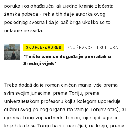
poruka i oslobađajuća, ali ujedno krajnje zločesta
ženska pobeda - rekla bih da je autorka ovog
poslednjeg svesna i da je baš briga ukoliko se to
nekome ne sviđa.
SKOPJE-ZAGREB
KNJIŽEVNOST I KULTURA
'To što vam se događa je povratak u
Srednji vijek'
Treba dodati da je roman ciničan manje-više prema
svim svojim junacima: prema Toniju, prema
univerzitetskom profesoru koji s kolegom upoređuje
dužinu svog polnog organa (to vam je Tonijev otac), ali
i prema Tonijevoj partnerki Tamari, njenoj drugarici
koja hita da se Toniju baci u naručje i, na kraju, prema