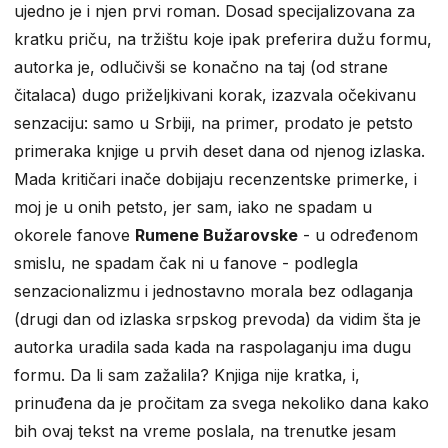
ujedno je i njen prvi roman. Dosad specijalizovana za
kratku priču, na tržištu koje ipak preferira dužu formu,
autorka je, odlučivši se konačno na taj (od strane
čitalaca) dugo priželjkivani korak, izazvala očekivanu
senzaciju: samo u Srbiji, na primer, prodato je petsto
primeraka knjige u prvih deset dana od njenog izlaska.
Mada kritičari inače dobijaju recenzentske primerke, i
moj je u onih petsto, jer sam, iako ne spadam u
okorele fanove
Rumene Bužarovske
- u određenom
smislu, ne spadam čak ni u fanove - podlegla
senzacionalizmu i jednostavno morala bez odlaganja
(drugi dan od izlaska srpskog prevoda) da vidim šta je
autorka uradila sada kada na raspolaganju ima dugu
formu. Da li sam zažalila? Knjiga nije kratka, i,
prinuđena da je pročitam za svega nekoliko dana kako
bih ovaj tekst na vreme poslala, na trenutke jesam