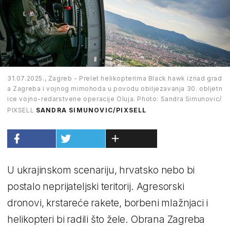
31.07.2025., Zagreb - Prelet helikopterima Black hawk iznad grad
a Zagreba i vojnog mimohoda u povodu obiljezavanja 30. obljetn
ice vojno-redarstvene operacije Oluja. Photo: Sandra Simunovic/
PIXSELL
SANDRA SIMUNOVIC/PIXSELL
U ukrajinskom scenariju, hrvatsko nebo bi
postalo neprijateljski teritorij. Agresorski
dronovi, krstareće rakete, borbeni mlažnjaci i
helikopteri bi radili što žele. Obrana Zagreba