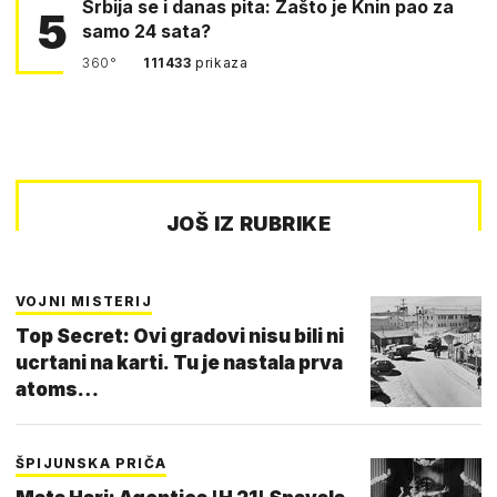
Srbija se i danas pita: Zašto je Knin pao za
5
samo 24 sata?
360°
111433
prikaza
JOŠ IZ RUBRIKE
VOJNI MISTERIJ
Top Secret: Ovi gradovi nisu bili ni
ucrtani na karti. Tu je nastala prva
atoms…
ŠPIJUNSKA PRIČA