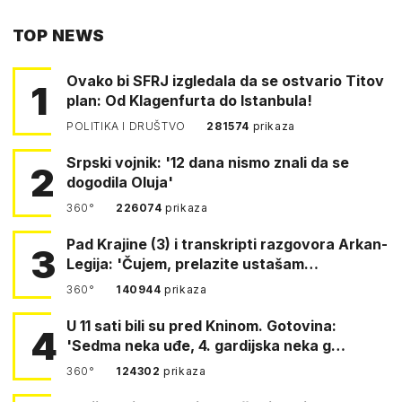
PUTEM
TOP NEWS
FACEBOOKA
Ovako bi SFRJ izgledala da se ostvario Titov
1
plan: Od Klagenfurta do Istanbula!
POLITIKA I DRUŠTVO
281574
prikaza
Srpski vojnik: '12 dana nismo znali da se
2
dogodila Oluja'
360°
226074
prikaza
Pad Krajine (3) i transkripti razgovora Arkan-
3
Legija: 'Čujem, prelazite ustašam…
360°
140944
prikaza
U 11 sati bili su pred Kninom. Gotovina:
4
'Sedma neka uđe, 4. gardijska neka g…
360°
124302
prikaza