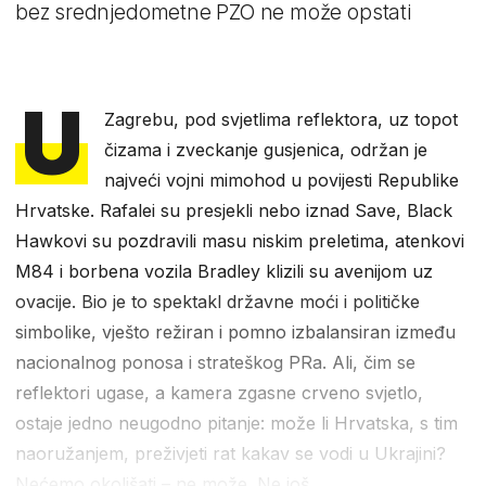
bez srednjedometne PZO ne može opstati
U
Zagrebu, pod svjetlima reflektora, uz topot
čizama i zveckanje gusjenica, održan je
najveći vojni mimohod u povijesti Republike
Hrvatske. Rafalei su presjekli nebo iznad Save, Black
Hawkovi su pozdravili masu niskim preletima, atenkovi
M84 i borbena vozila Bradley klizili su avenijom uz
ovacije. Bio je to spektakl državne moći i političke
simbolike, vješto režiran i pomno izbalansiran između
nacionalnog ponosa i strateškog PRa. Ali, čim se
reflektori ugase, a kamera zgasne crveno svjetlo,
ostaje jedno neugodno pitanje: može li Hrvatska, s tim
naoružanjem, preživjeti rat kakav se vodi u Ukrajini?
Nećemo okolišati – ne može. Ne još.