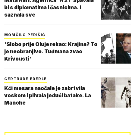
Mata Hari: Agentica 'H 21' Spavala
bi s diplomatima i časnicima. I
saznala sve
MOMČILO PERIŠIĆ
'Slobo prije Oluje rekao: Krajina? To
je neobranjivo. Tuđmana zvao
Krivousti'
GERTRUDE EDERLE
Kći mesara naočale je zabrtvila
voskom i plivala jedući batake. La
Manche