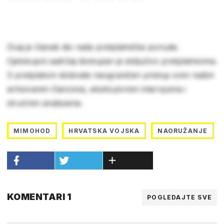
Ovaj je članak dio naše pretplatničke ponude.
Cjelokupni sadržaj dostupan je isključivo pretplatnicima.
S pretplatom dobivate neograničen pristup svim našim
arhiviranim člancima, ekskluzivnim intervjuima i
stručnim analizama.
MIMOHOD
HRVATSKA VOJSKA
NAORUŽANJE
KOMENTARI 1
POGLEDAJTE SVE