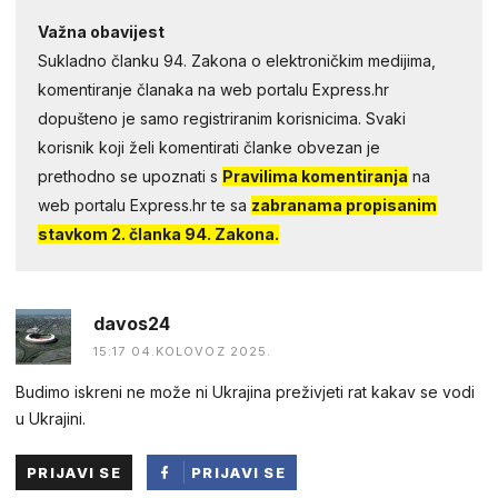
Važna obavijest
Sukladno članku 94. Zakona o elektroničkim medijima,
komentiranje članaka na web portalu Express.hr
dopušteno je samo registriranim korisnicima. Svaki
korisnik koji želi komentirati članke obvezan je
prethodno se upoznati s
Pravilima komentiranja
na
web portalu Express.hr te sa
zabranama propisanim
stavkom 2. članka 94. Zakona.
davos24
15:17 04.KOLOVOZ 2025.
Budimo iskreni ne može ni Ukrajina preživjeti rat kakav se vodi
u Ukrajini.
PRIJAVI SE
PRIJAVI SE