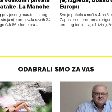
a voskom i plivala
je, izgleda, došao 
batake. La Manche
Europu
g povijesnog maratona zbog
Sve je počelo u noći s 4. na 5.
struja nije preplivala ravnih 34
Zaposlenik aerodroma u sigur
ego čak 56 kilometara …
teretnog terminala, u blizini ju