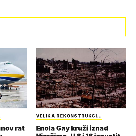
…
VELIKA REKONSTRUKCI…
inov rat
Enola Gay kruži iznad