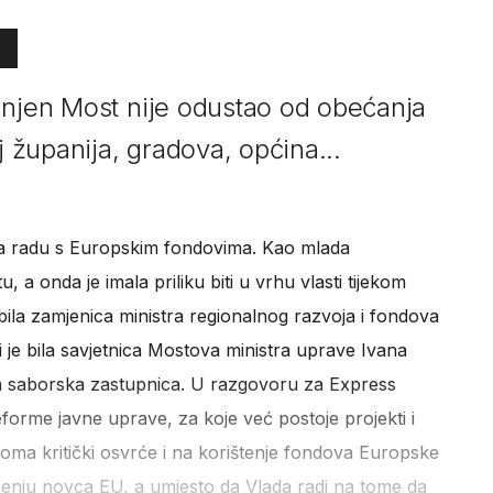
 njen Most nije odustao od obećanja
j županija, gradova, općina...
tila radu s Europskim fondovima. Kao mlada
, a onda je imala priliku biti u vrhu vlasti tijekom
 bila zamjenica ministra regionalnog razvoja i fondova
 je bila savjetnica Mostova ministra uprave Ivana
ja saborska zastupnica. U razgovoru za Express
eforme javne uprave, za koje već postoje projekti i
oma kritički osvrće i na korištenje fondova Europske
ačenju novca EU, a umjesto da Vlada radi na tome da