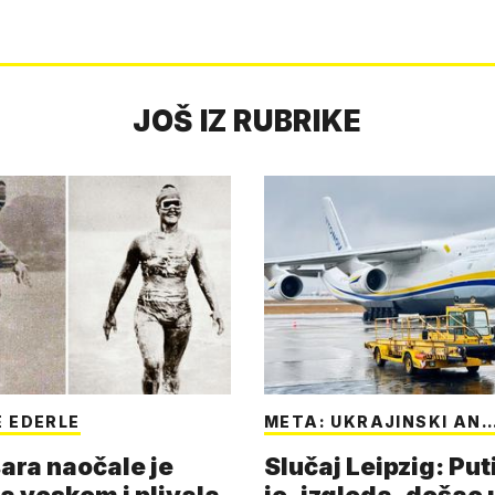
JOŠ IZ RUBRIKE
 EDERLE
META: UKRAJINSKI AN
ara naočale je
Slučaj Leipzig: Put