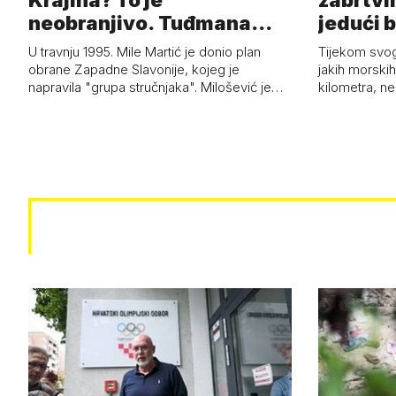
Krajina? To je
zabrtvil
neobranjivo. Tuđmana
jedući 
zvao Krivousti'
U travnju 1995. Mile Martić je donio plan
Tijekom svo
obrane Zapadne Slavonije, kojeg je
jakih morskih 
napravila "grupa stručnjaka". Milošević je…
kilometra, n