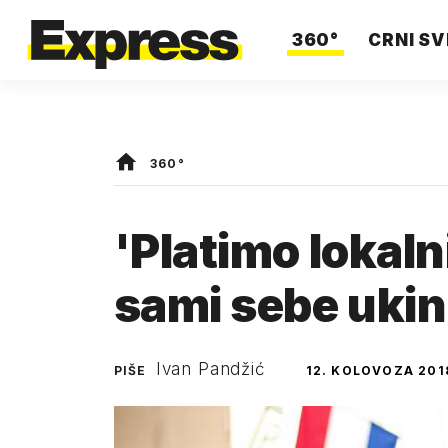
360°
CRNI SV
360°
'Platimo lokal
sami sebe ukin
Ivan Pandžić
PIŠE
12. KOLOVOZA 201