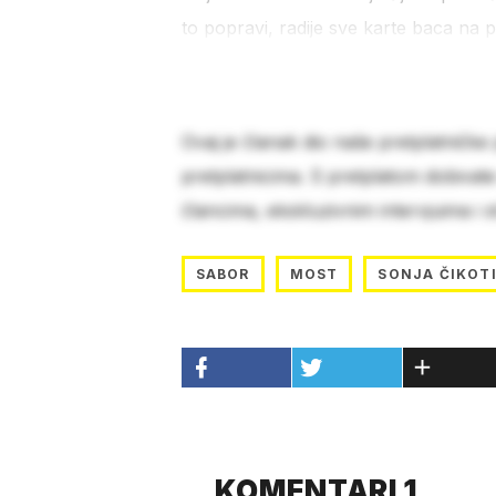
to popravi, radije sve karte baca na pe
Ovaj je članak dio naše pretplatničke
pretplatnicima. S pretplatom dobivat
člancima, ekskluzivnim intervjuima i 
SABOR
MOST
SONJA ČIKOT
KOMENTARI 1