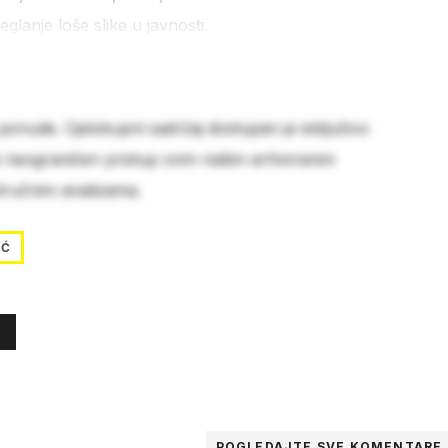
glanje loše slike u javnosti.
 ponude. Cjelokupni sadržaj dostupan je isključivo
e neograničen pristup svim našim arhiviranim
stručnim analizama.
IĆ
POGLEDAJTE SVE
KOMENTARE