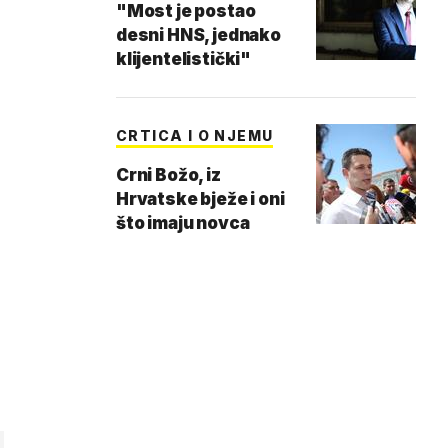
"Most je postao
desni HNS, jednako
klijentelistički"
CRTICA I O NJEMU
Crni Božo, iz
Hrvatske bježe i oni
što imaju novca