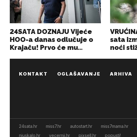
KONTAKT
OGLAŠAVANJE
ARHIVA
24sata.hr
miss7.hr
autostart.hr
miss7mama.hr
njuskalo.hr
vecernji.hr
pixsell.hr
popusti!