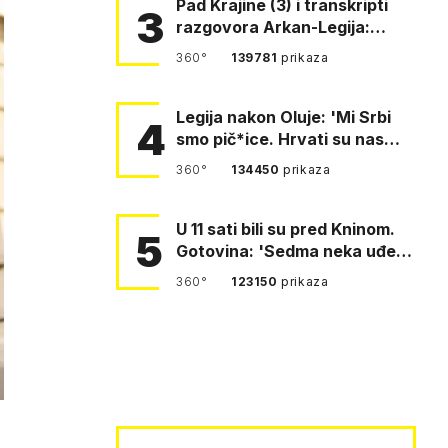
Pad Krajine (3) i transkripti
3
razgovora Arkan-Legija:
'Čujem, prelazite ustašam…
360°
139781
prikaza
Legija nakon Oluje: 'Mi Srbi
4
smo pič*ice. Hrvati su nas
pomeli!'
360°
134450
prikaza
U 11 sati bili su pred Kninom.
5
Gotovina: 'Sedma neka uđe,
4. gardijska neka g…
360°
123150
prikaza