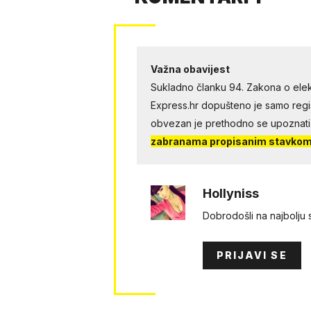
Važna obavijest
Sukladno članku 94. Zakona o elek
Express.hr dopušteno je samo regist
obvezan je prethodno se upoznati
zabranama propisanim stavkom 
Hollyniss
Dobrodošli na najbolju
PRIJAVI SE