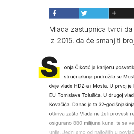
Mlada zastupnica tvrdi da
iz 2015. da će smanjiti bro
S
onja Čikotić je karijeru posve
stručnjakinja pridružila se Mostu
dvije vlade HDZ-a i Mosta. U prvoj je
EU Tomislava Tolušića. U drugoj vladi
Kovačića. Danas je ta 32-godišnjakin
otkriva zašto Vlada ne želi provesti r
osigurano 880 milijuna kuna, te se ve
unije. Jedni smo od najlošijih u povl