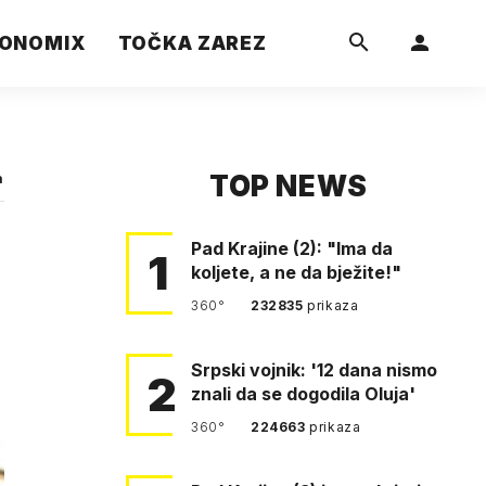
ONOMIX
TOČKA ZAREZ
TOP NEWS
a
Pad Krajine (2): "Ima da
1
koljete, a ne da bježite!"
360°
232835
prikaza
Srpski vojnik: '12 dana nismo
2
znali da se dogodila Oluja'
360°
224663
prikaza