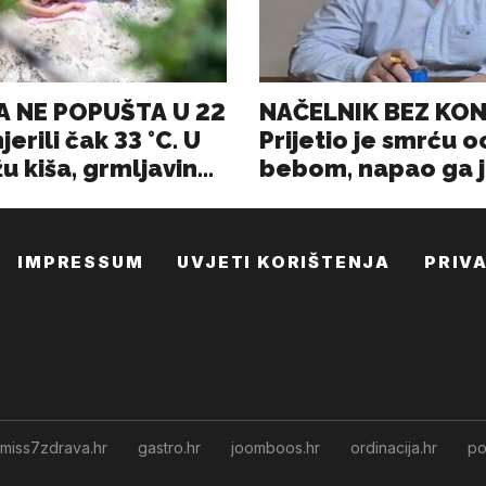
IMPRESSUM
UVJETI KORIŠTENJA
PRIV
miss7zdrava.hr
gastro.hr
joomboos.hr
ordinacija.hr
po