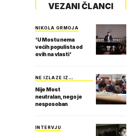
VEZANI ČLANCI
NIKOLA GRMOJA
'U Mostu nema
većih populista od
ovih na vlasti'
NE IZLAZE IZ
ORMARA
Nije Most
neutralan, nego je
nesposoban
INTERVJU