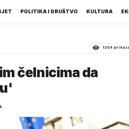
IJET
POLITIKA I DRUŠTVO
KULTURA
EK
1204
prikaz
nim čelnicima da
u'
8.