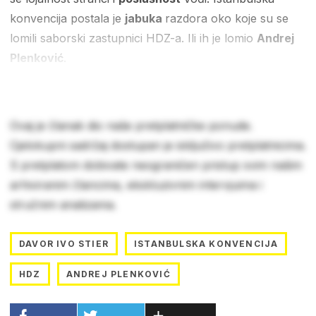
konvencija postala je
jabuka
razdora oko koje su se
lomili saborski zastupnici HDZ-a. Ili ih je lomio
Andrej
Plenković
.
Ovaj je članak dio naše pretplatničke ponude.
Cjelokupni sadržaj dostupan je isključivo pretplatnicima.
S pretplatom dobivate neograničen pristup svim našim
arhiviranim člancima, ekskluzivnim intervjuima i
stručnim analizama.
DAVOR IVO STIER
ISTANBULSKA KONVENCIJA
HDZ
ANDREJ PLENKOVIĆ