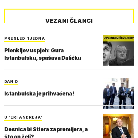
VEZANI ČLANCI
PREGLED TJEDNA
Plenkijev uspjeh: Gura
Istanbulsku, spašava Dalićku
DAN D
Istanbulska je prihvaćena!
U 'ERI ANDREJA'
Desnica bi Stiera za premijera, a
što on želi?