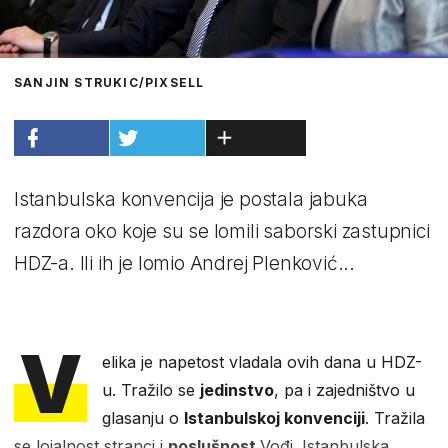
SANJIN STRUKIC/PIXSELL
Istanbulska konvencija je postala jabuka
razdora oko koje su se lomili saborski zastupnici
HDZ-a. Ili ih je lomio Andrej Plenković...
V
elika je napetost vladala ovih dana u HDZ-
u. Tražilo se
jedinstvo
, pa i zajedništvo u
glasanju o
Istanbulskoj konvenciji
. Tražila
se lojalnost stranci i
poslušnost
Vođi. Istanbulska