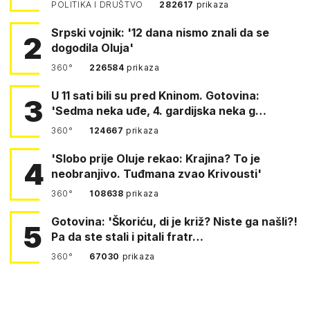
POLITIKA I DRUŠTVO
282617
prikaza
Srpski vojnik: '12 dana nismo znali da se
2
dogodila Oluja'
360°
226584
prikaza
U 11 sati bili su pred Kninom. Gotovina:
3
'Sedma neka uđe, 4. gardijska neka g…
360°
124667
prikaza
'Slobo prije Oluje rekao: Krajina? To je
4
neobranjivo. Tuđmana zvao Krivousti'
360°
108638
prikaza
Gotovina: 'Škoriću, di je križ? Niste ga našli?!
5
Pa da ste stali i pitali fratr…
360°
67030
prikaza