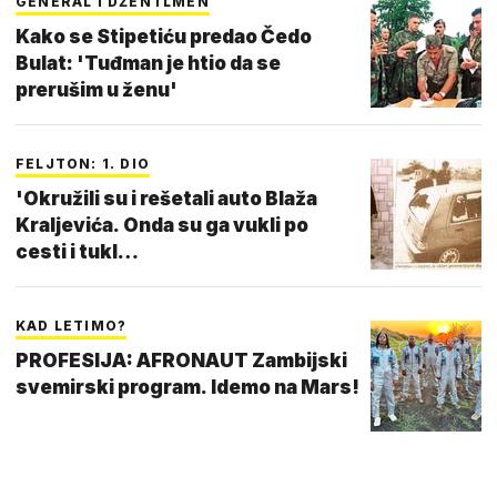
GENERAL I DŽENTLMEN
Kako se Stipetiću predao Čedo
Bulat: 'Tuđman je htio da se
prerušim u ženu'
FELJTON: 1. DIO
'Okružili su i rešetali auto Blaža
Kraljevića. Onda su ga vukli po
cesti i tukl…
KAD LETIMO?
PROFESIJA: AFRONAUT Zambijski
svemirski program. Idemo na Mars!