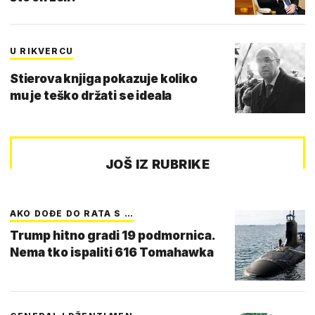
U RIKVERCU
Stierova knjiga pokazuje koliko
mu je teško držati se ideala
JOŠ IZ RUBRIKE
AKO DOĐE DO RATA S …
Trump hitno gradi 19 podmornica.
Nema tko ispaliti 616 Tomahawka