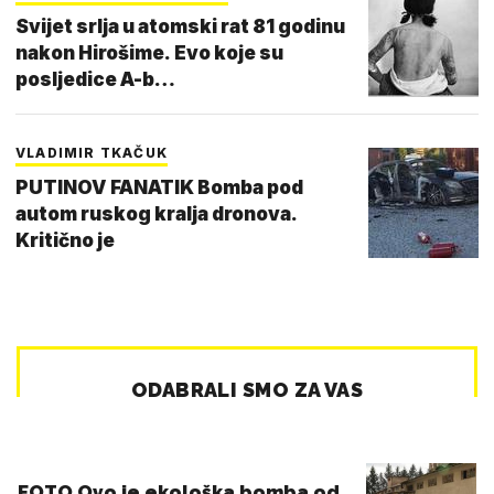
Svijet srlja u atomski rat 81 godinu
nakon Hirošime. Evo koje su
posljedice A-b…
VLADIMIR TKAČUK
PUTINOV FANATIK Bomba pod
autom ruskog kralja dronova.
Kritično je