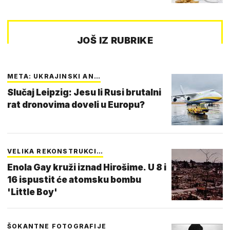
JOŠ IZ RUBRIKE
META: UKRAJINSKI AN…
Slučaj Leipzig: Jesu li Rusi brutalni
rat dronovima doveli u Europu?
VELIKA REKONSTRUKCI…
Enola Gay kruži iznad Hirošime. U 8 i
16 ispustit će atomsku bombu
'Little Boy'
ŠOKANTNE FOTOGRAFIJE