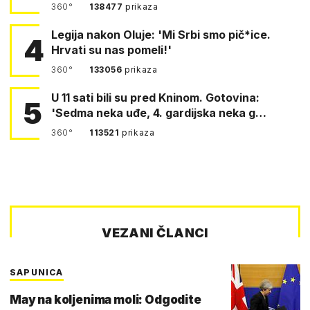
360°
138477
prikaza
Legija nakon Oluje: 'Mi Srbi smo pič*ice.
4
Hrvati su nas pomeli!'
360°
133056
prikaza
U 11 sati bili su pred Kninom. Gotovina:
5
'Sedma neka uđe, 4. gardijska neka g…
360°
113521
prikaza
VEZANI ČLANCI
SAPUNICA
May na koljenima moli: Odgodite