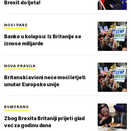
Brexit do ljeta!
NOSI PARE
Banke u kolapsu: Iz Britanije se
iznose milijarde
NOVA PRAVILA
Britanski avioni neće moći letjeti
unutar Europske unije
BUMERANG
Zbog Brexita Britaniji prijeti glad
već za godinu dana