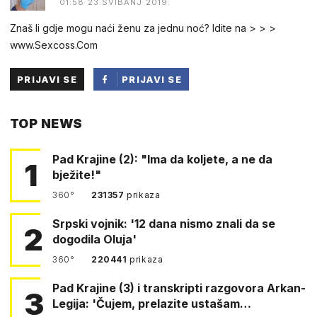
01:58 23.SVIBANJ 2019.
Znaš li gdje mogu naći ženu za jednu noć? Idite na > > >
www.Sexcoss.Com
PRIJAVI SE
PRIJAVI SE
PUTEM
TOP NEWS
FACEBOOKA
Pad Krajine (2): "Ima da koljete, a ne da
1
bježite!"
360°
231357
prikaza
Srpski vojnik: '12 dana nismo znali da se
2
dogodila Oluja'
360°
220441
prikaza
Pad Krajine (3) i transkripti razgovora Arkan-
3
Legija: 'Čujem, prelazite ustašam…