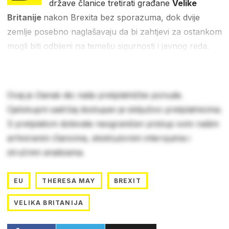
države članice tretirati građane
Velike
Britanije
nakon Brexita bez sporazuma, dok dvije
zemlje posebno naglašavaju da bi zahtjevi za ostankom
mogli biti odbijeni na temelju sigurnosti i javnog reda.
Ovaj je članak dio naše pretplatničke ponude.
Cjelokupni sadržaj dostupan je isključivo pretplatnicima.
S pretplatom dobivate neograničen pristup svim našim
arhiviranim člancima, ekskluzivnim intervjuima i
stručnim analizama.
EU
THERESA MAY
BREXIT
VELIKA BRITANIJA