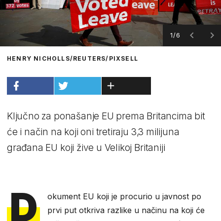
1/6
HENRY NICHOLLS/REUTERS/PIXSELL
Ključno za ponašanje EU prema Britancima bit
će i način na koji oni tretiraju 3,3 milijuna
građana EU koji žive u Velikoj Britaniji
D
okument EU koji je procurio u javnost po
prvi put otkriva razlike u načinu na koji će