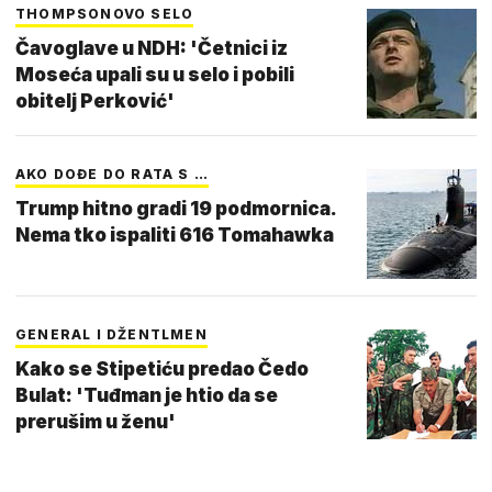
THOMPSONOVO SELO
Čavoglave u NDH: 'Četnici iz
Moseća upali su u selo i pobili
obitelj Perković'
AKO DOĐE DO RATA S …
Trump hitno gradi 19 podmornica.
Nema tko ispaliti 616 Tomahawka
GENERAL I DŽENTLMEN
Kako se Stipetiću predao Čedo
Bulat: 'Tuđman je htio da se
prerušim u ženu'