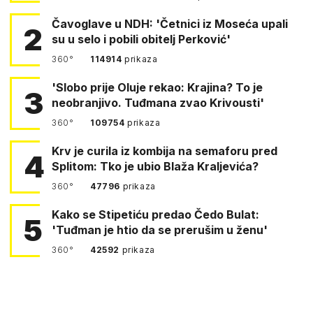
Čavoglave u NDH: 'Četnici iz Moseća upali
2
su u selo i pobili obitelj Perković'
360°
114914
prikaza
'Slobo prije Oluje rekao: Krajina? To je
3
neobranjivo. Tuđmana zvao Krivousti'
360°
109754
prikaza
Krv je curila iz kombija na semaforu pred
4
Splitom: Tko je ubio Blaža Kraljevića?
360°
47796
prikaza
Kako se Stipetiću predao Čedo Bulat:
5
'Tuđman je htio da se prerušim u ženu'
360°
42592
prikaza