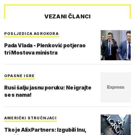
VEZANI ČLANCI
POSLJEDICA AGROKORA
Pada Vlada - Plenković potjerao
tri Mostova ministra
OPASNE IGRE
Rusi šalju jasnu poruku: Ne igrajte
se s nama!
AMERIČKI STRUČNJACI
Tko je AlixPartners: Izgubili Inu,