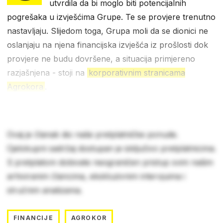
utvrdila da bi moglo biti potencijalnih
pogrešaka u izvješćima Grupe. Te se provjere trenutno
nastavljaju. Slijedom toga, Grupa moli da se dionici ne
oslanjaju na njena financijska izvješća iz prošlosti dok
provjere ne budu dovršene, a situacija primjereno
razjašnjena - stoji na
korporativnim stranicama
Agrokora
.
Ovaj je članak dio naše pretplatničke ponude.
Cjelokupni sadržaj dostupan je isključivo pretplatnicima.
S pretplatom dobivate neograničen pristup svim našim
arhiviranim člancima, ekskluzivnim intervjuima i
stručnim analizama.
FINANCIJE
AGROKOR