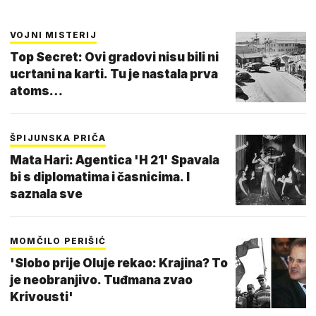
VOJNI MISTERIJ
Top Secret: Ovi gradovi nisu bili ni
ucrtani na karti. Tu je nastala prva
atoms…
ŠPIJUNSKA PRIČA
Mata Hari: Agentica 'H 21' Spavala
bi s diplomatima i časnicima. I
saznala sve
MOMČILO PERIŠIĆ
'Slobo prije Oluje rekao: Krajina? To
je neobranjivo. Tuđmana zvao
Krivousti'