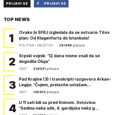
PRIJAVI SE
PRIJAVI SE
PUTEM
TOP NEWS
FACEBOOKA
Ovako bi SFRJ izgledala da se ostvario Titov
1
plan: Od Klagenfurta do Istanbula!
POLITIKA I DRUŠTVO
281499
prikaza
Srpski vojnik: '12 dana nismo znali da se
2
dogodila Oluja'
360°
226031
prikaza
Pad Krajine (3) i transkripti razgovora Arkan-
3
Legija: 'Čujem, prelazite ustašam…
360°
140910
prikaza
U 11 sati bili su pred Kninom. Gotovina:
4
'Sedma neka uđe, 4. gardijska neka g…