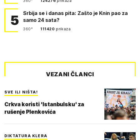
360°
124276
prikaza
Srbija se i danas pita: Zašto je Knin pao za
5
samo 24 sata?
360°
111420
prikaza
VEZANI ČLANCI
SVE ILI NIŠTA!
Crkva koristi 'Istanbulsku' za
rušenje Plenkovića
DIKTATURA KLERA