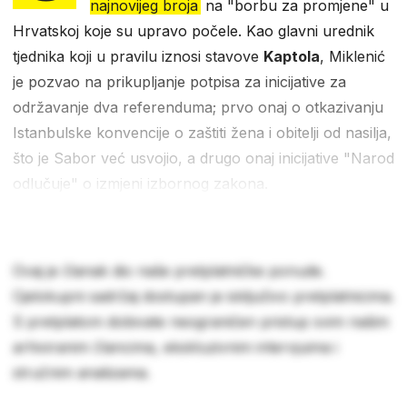
najnovijeg broja
na "borbu za promjene" u
Hrvatskoj koje su upravo počele. Kao glavni urednik
tjednika koji u pravilu iznosi stavove
Kaptola
, Miklenić
je pozvao na prikupljanje potpisa za inicijative za
održavanje dva referenduma; prvo onaj o otkazivanju
Istanbulske konvencije o zaštiti žena i obitelji od nasilja,
što je Sabor već usvojio, a drugo onaj inicijative "Narod
odlučuje" o izmjeni izbornog zakona.
Ovaj je članak dio naše pretplatničke ponude.
Cjelokupni sadržaj dostupan je isključivo pretplatnicima.
S pretplatom dobivate neograničen pristup svim našim
arhiviranim člancima, ekskluzivnim intervjuima i
stručnim analizama.