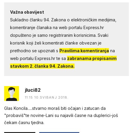
Važna obavijest
Sukladno članku 94. Zakona o elektroničkim medijima,
komentiranje članaka na web portalu Express.hr
dopušteno je samo registriranim korisnicima. Svaki
korisnik koji želi komentirati članke obvezan je
prethodno se upoznati s
Pravilima komentiranja
na
web portalu Express.hr te sa
zabranama propisanim
stavkom 2. članka 94. Zakona.
jluci82
11:15 10.SVIBANJ 2018.
Glas Koncila.....stvarno moraš biti očajan i zatucan da
"probaviš"te novine-Lani su najavili časne na duplerici-još
čekam časnu tjedna.