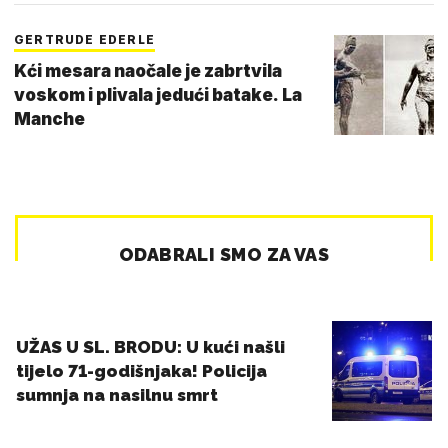
GERTRUDE EDERLE
Kći mesara naočale je zabrtvila
voskom i plivala jedući batake. La
Manche