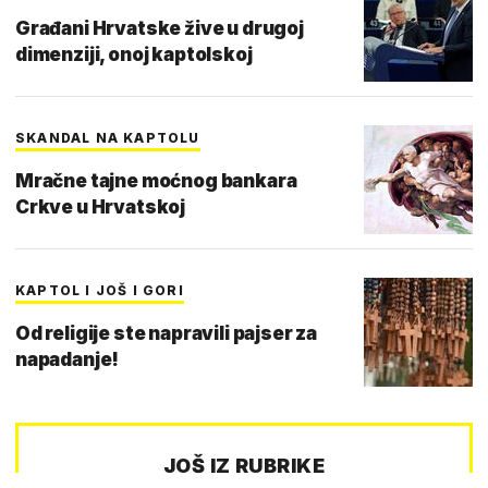
Građani Hrvatske žive u drugoj
dimenziji, onoj kaptolskoj
SKANDAL NA KAPTOLU
Mračne tajne moćnog bankara
Crkve u Hrvatskoj
KAPTOL I JOŠ I GORI
Od religije ste napravili pajser za
napadanje!
JOŠ IZ RUBRIKE