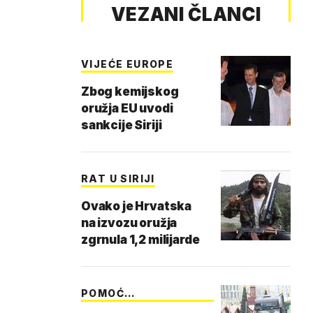
VEZANI ČLANCI
VIJEĆE EUROPE
Zbog kemijskog
oružja EU uvodi
sankcije Siriji
RAT U SIRIJI
Ovako je Hrvatska
na izvozu oružja
zgrnula 1,2 milijarde
POMOĆ
IZBJEGLICAMA