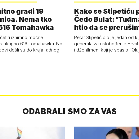
itno gradi 19
Kako se Stipetiću
nica. Nema tko
Čedo Bulat: 'Tuđm
i 616 Tomahawka
htio da se preruši
ženu'
četiri iznimno moćne
Petar Stipetić bio je jedan od kl
s ukupno 616 Tomahawka. No
generala za oslobođenje Hrvat
dovi došli su do kraja radnog
i džentlmen, koji je spasio "Ol