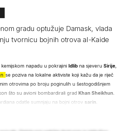
đenom gradu optužuje Damask, vlada
nju tvornicu bojnih otrova al-Kaide
će kemijskom napadu u pokrajini
Idlib
na sjeveru
Sirije
,
an
se poziva na lokalne aktiviste koji kažu da je riječ
jnim otrovima po broju poginulih u šestogodišnjem
on što su avioni bombardirali grad
Khan Sheikhun
.
rdiana odatle sumnjaju na bojni otrov
sarin
.