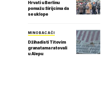
Hrvati u Berlinu
pomažu Sirijcima da
se uklope
MINOBACAČI
Džihadisti Titovim
granatama ratovali
u Alepu