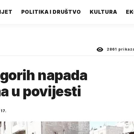
IJET
POLITIKA I DRUŠTVO
KULTURA
EK
2861
prikaz
d gorih napada
a u povijesti
17.