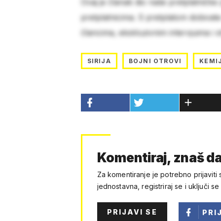
Ovaj je članak dio naše pretplatničke
pretplatnicima. S pretplatom dobivat
člancima, ekskluzivnim intervjuima i 
SIRIJA
BOJNI OTROVI
KEMI
Komentiraj, znaš da
Za komentiranje je potrebno prijaviti 
jednostavna, registriraj se i uključi se
PRIJAVI SE
PRI