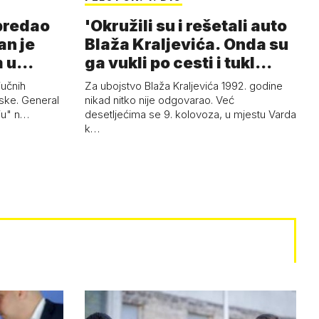
 predao
'Okružili su i rešetali auto
an je
Blaža Kraljevića. Onda su
m u
ga vukli po cesti i tukl…
jučnih
Za ubojstvo Blaža Kraljevića 1992. godine
ske. General
nikad nitko nije odgovarao. Već
uju" n…
desetljećima se 9. kolovoza, u mjestu Varda
k…