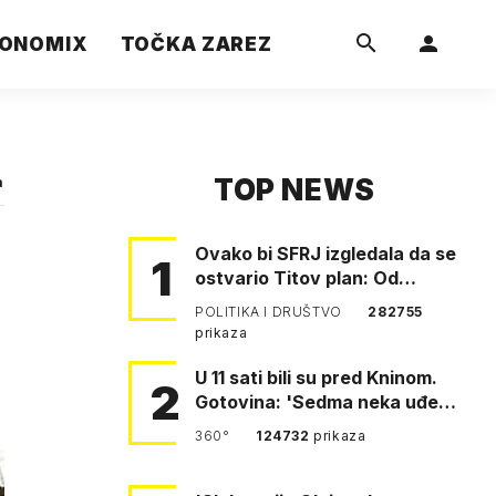
ONOMIX
TOČKA ZAREZ
TOP NEWS
a
Ovako bi SFRJ izgledala da se
1
ostvario Titov plan: Od
Klagenfurta do Istanbula!
POLITIKA I DRUŠTVO
282755
prikaza
U 11 sati bili su pred Kninom.
2
Gotovina: 'Sedma neka uđe,
4. gardijska neka g…
360°
124732
prikaza