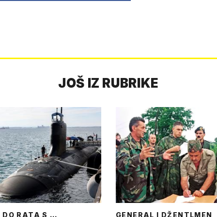
JOŠ IZ RUBRIKE
 DO RATA S …
GENERAL I DŽENTLMEN