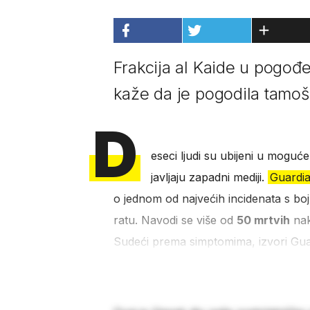
Frakcija al Kaide u pogo
kaže da je pogodila tamoš
D
eseci ljudi su ubijeni u mogu
javljaju zapadni mediji.
Guardi
o jednom od najvećih incidenata s bo
ratu. Navodi se više od
50 mrtvih
nak
Sudeći prema simptomima, izvori Gua