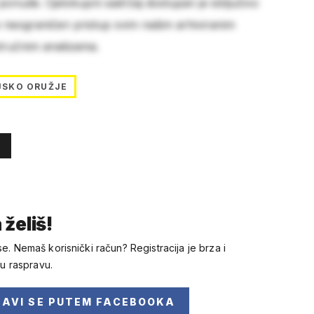
 ponude. Cjelokupni sadržaj dostupan je isključivo
e neograničen pristup svim našim arhiviranim
stručnim analizama.
JSKO ORUŽJE
 želiš!
se. Nemaš korisnički račun? Registracija je brza i
 u raspravu.
JAVI SE
PUTEM FACEBOOKA