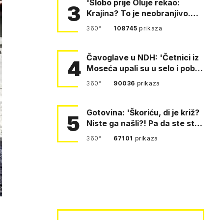
'Slobo prije Oluje rekao:
3
Krajina? To je neobranjivo.
Tuđmana zvao Krivousti'
360°
108745
prikaza
Čavoglave u NDH: 'Četnici iz
4
Moseća upali su u selo i pobili
obitelj Perković'
360°
90036
prikaza
Gotovina: 'Škoriću, di je križ?
5
Niste ga našli?! Pa da ste stali
i pitali fratr…
360°
67101
prikaza