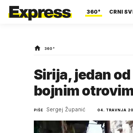
360°
CRNI SV
360°
Sirija, jedan o
bojnim otrovim
Sergej Županić
PIŠE
04. TRAVNJA 20