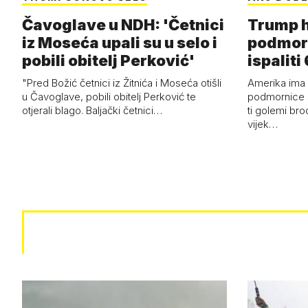
Čavoglave u NDH: 'Četnici
Trump h
iz Moseća upali su u selo i
podmor
pobili obitelj Perković'
ispalit
"Pred Božić četnici iz Žitnića i Moseća otišli
Amerika ima 
u Čavoglave, pobili obitelj Perković te
podmornice 
otjerali blago. Baljački četnici…
ti golemi bro
vijek…