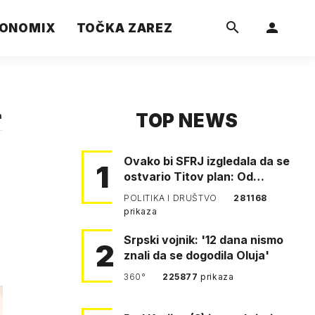
ONOMIX
TOČKA ZAREZ
TOP NEWS
a
Ovako bi SFRJ izgledala da se
1
ostvario Titov plan: Od
Klagenfurta do Istanbula!
POLITIKA I DRUŠTVO
281168
prikaza
Srpski vojnik: '12 dana nismo
2
znali da se dogodila Oluja'
360°
225877
prikaza