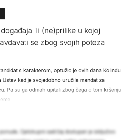
ogađaja ili (ne)prilike u kojoj
pravdavati se zbog svojih poteza
kandidat s karakterom, optužio je ovih dana Kolindu
la Ustav kad je svojedobno uručila mandat za
ću. Pa su ga odmah upitali zbog čega o tom kršenju
ijeme.
 ponude. Cjelokupni sadržaj dostupan je isključivo