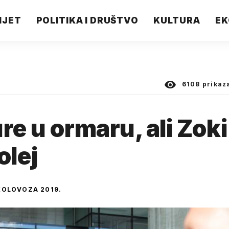
IJET
POLITIKA I DRUŠTVO
KULTURA
EK
6108
prikaz
re u ormaru, ali Zoki
olej
 KOLOVOZA 2019.