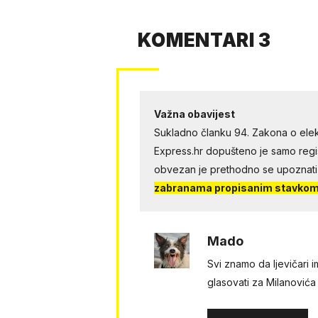
KOMENTARI 3
Važna obavijest
Sukladno članku 94. Zakona o elek
Express.hr dopušteno je samo regist
obvezan je prethodno se upoznati
zabranama propisanim stavkom 
Mado
Svi znamo da ljevičari 
glasovati za Milanovića 