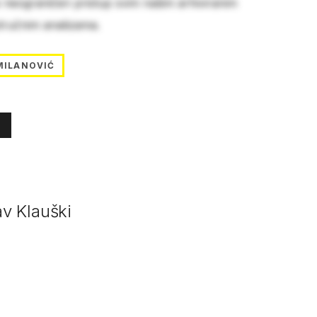
e neograničen pristup svim našim arhiviranim
stručnim analizama.
MILANOVIĆ
av Klauški