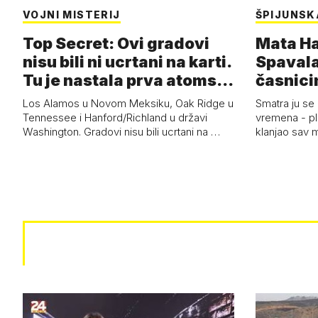
VOJNI MISTERIJ
ŠPIJUNSK
Top Secret: Ovi gradovi
Mata Har
nisu bili ni ucrtani na karti.
Spavala
Tu je nastala prva atoms…
časnici
Los Alamos u Novom Meksiku, Oak Ridge u
Smatra ju se
Tennessee i Hanford/Richland u državi
vremena - pl
Washington. Gradovi nisu bili ucrtani na …
klanjao sav m