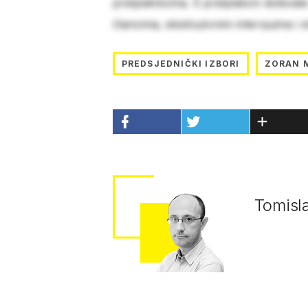
pretplatnicima. S pretplatom dobivat
člancima, ekskluzivnim intervjuima i 
PREDSJEDNIČKI IZBORI
ZORAN 
Tomisl