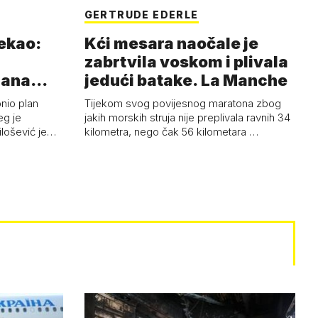
GERTRUDE EDERLE
rekao:
Kći mesara naočale je
zabrtvila voskom i plivala
mana
jedući batake. La Manche
onio plan
Tijekom svog povijesnog maratona zbog
eg je
jakih morskih struja nije preplivala ravnih 34
ilošević je…
kilometra, nego čak 56 kilometara …