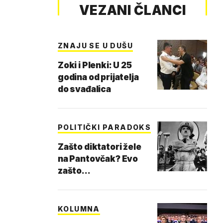
VEZANI ČLANCI
ZNAJU SE U DUŠU
Zoki i Plenki: U 25
godina od prijatelja
do svađalica
POLITIČKI PARADOKS
Zašto diktatori žele
na Pantovčak? Evo
zašto...
KOLUMNA