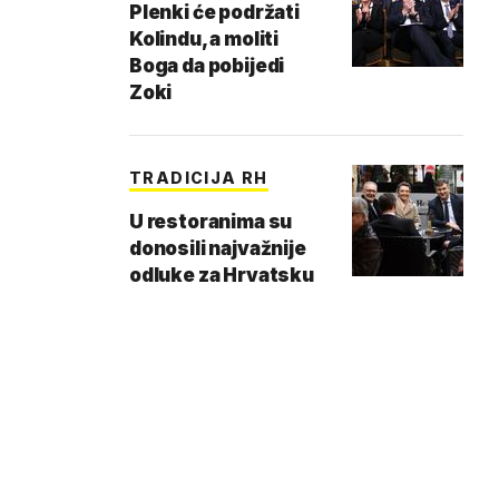
Plenki će podržati
Kolindu, a moliti
Boga da pobijedi
Zoki
TRADICIJA RH
U restoranima su
donosili najvažnije
odluke za Hrvatsku