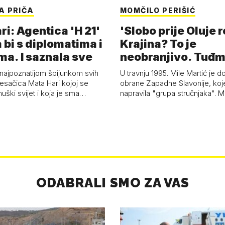
A PRIČA
MOMČILO PERIŠIĆ
i: Agentica 'H 21'
'Slobo prije Oluje 
 bi s diplomatima i
Krajina? To je
ma. I saznala sve
neobranjivo. Tuđ
zvao Krivousti'
 najpoznatijom špijunkom svih
U travnju 1995. Mile Martić je d
esačica Mata Hari kojoj se
obrane Zapadne Slavonije, koj
uški svijet i koja je sma…
napravila "grupa stručnjaka". M