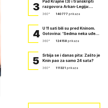
Pad Krajine (3) i transkripti
3
razgovora Arkan-Legija:
'Čujem, prelazite ustašam…
360°
140777
prikaza
U 11 sati bili su pred Kninom.
4
Gotovina: 'Sedma neka uđe,
4. gardijska neka g…
360°
124158
prikaza
Srbija se i danas pita: Zašto je
5
Knin pao za samo 24 sata?
360°
111321
prikaza