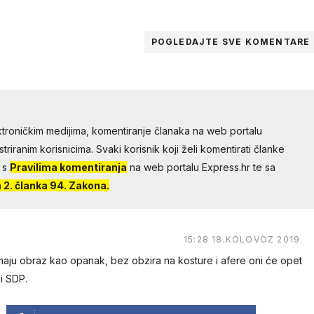
POGLEDAJTE SVE
KOMENTARE
troničkim medijima, komentiranje članaka na web portalu
riranim korisnicima. Svaki korisnik koji želi komentirati članke
 s
Pravilima komentiranja
na web portalu Express.hr te sa
2. članka 94. Zakona.
15:28 18.KOLOVOZ 2019.
imaju obraz kao opanak, bez obzira na kosture i afere oni će opet
i SDP.