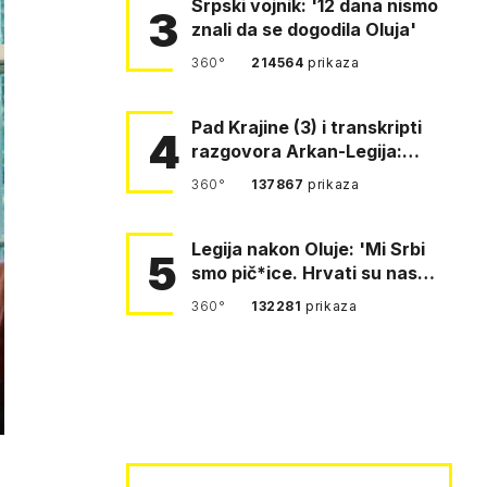
Srpski vojnik: '12 dana nismo
3
znali da se dogodila Oluja'
360°
214564
prikaza
Pad Krajine (3) i transkripti
4
razgovora Arkan-Legija:
'Čujem, prelazite ustašam…
360°
137867
prikaza
Legija nakon Oluje: 'Mi Srbi
5
smo pič*ice. Hrvati su nas
pomeli!'
360°
132281
prikaza