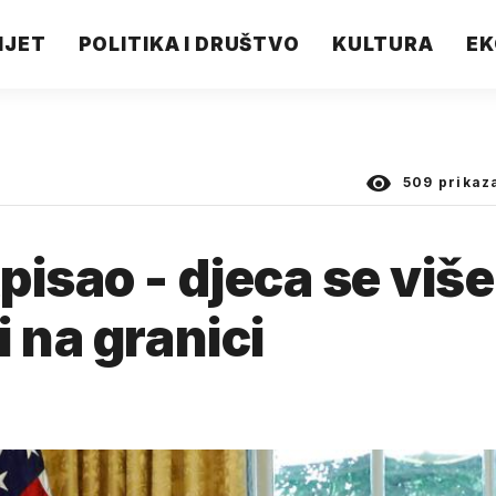
IJET
POLITIKA I DRUŠTVO
KULTURA
EK
509
prikaz
pisao - djeca se više
 na granici