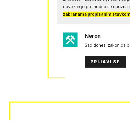
obvezan je prethodno se upoznati
zabranama propisanim stavkom 
Neron
Sad donesi zakon,da be
PRIJAVI SE