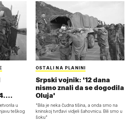
E
OSTALI NA PLANINI
Srpski vojnik: '12 dana
nismo znali da se dogodila
4.
Oluja'
etvorila u
"Bila je neka čudna tišina, a onda smo na
njavu teškog
kninskoj tvrđavi vidjeli šahovnicu. Bili smo u
šoku"