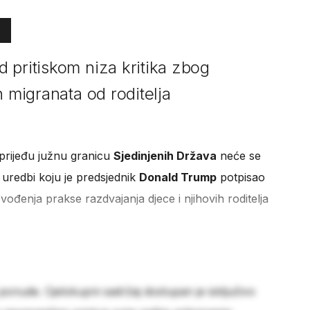
 pritiskom niza kritika zbog
h migranata od roditelja
o prijeđu južnu granicu
Sjedinjenih Država
neće se
oj uredbi koju je predsjednik
Donald Trump
potpisao
ovođenja prakse razdvajanja djece i njihovih roditelja
 ponude. Cjelokupni sadržaj dostupan je isključivo