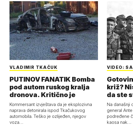
VLADIMIR TKAČUK
VIDEO: S
PUTINOV FANATIK Bomba
Gotovina
pod autom ruskog kralja
križ? Ni
dronova. Kritično je
da ste st
Kommersant izvještava da je eksplozivna
Na današnji 
naprava detonirala ispod Tkačukovog
general Ante
automobila. Teško je ozlijeđen, njegov
podređene č
voza…
kaosa nak…