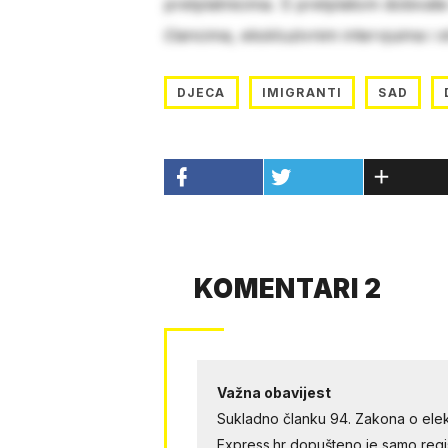
pretplatnicima. S pretplatom dobivat
člancima, ekskluzivnim intervjuima i 
DJECA
IMIGRANTI
SAD
KOMENTARI 2
Važna obavijest
Sukladno članku 94. Zakona o elek
Express.hr dopušteno je samo regist