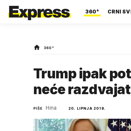
360°
CRNI SV
360°
Trump ipak pot
neće razdvajati
Hina
PIŠE
20. LIPNJA 2018.