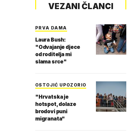
VEZANI ČLANCI
PRVA DAMA
Laura Bush:
"Odvajanje djece
od roditelja mi
slama srce"
OSTOJIĆ UPOZORIO
"Hrvatska je
hotspot, dolaze
brodovi puni
migranata"