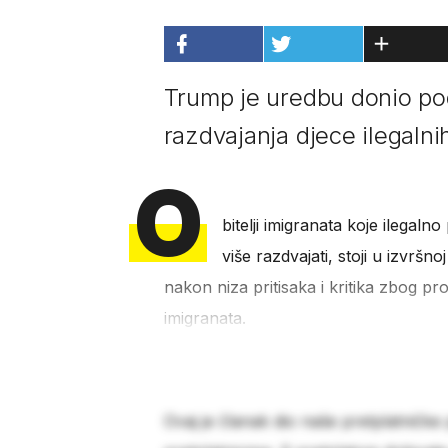
Trump je uredbu donio pod
razdvajanja djece ilegalni
O
bitelji imigranata koje ilegaln
više razdvajati, stoji u izvršn
nakon niza pritisaka i kritika zbog pr
imigranata.
Ovaj je članak dio naše pretplatničke