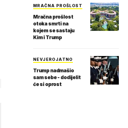
MRAČNA PROŠLOST
Mračna prošlost
otoka smrti na
kojem se sastaju
Kim i Trump
NEVJEROJATNO
Trump nadmašio
sam sebe - dodijelit
će si oprost