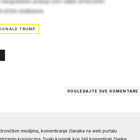
e neograničen pristup svim našim arhiviranim
stručnim analizama.
DONALD TRUMP
POGLEDAJTE SVE
KOMENTARE
troničkim medijima, komentiranje članaka na web portalu
riranim korisnicima. Svaki korisnik koji želi komentirati članke