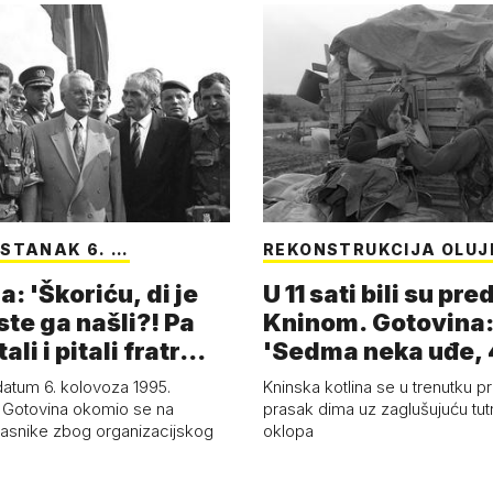
ASTANAK 6. …
REKONSTRUKCIJA OLUJ
: 'Škoriću, di je
U 11 sati bili su pred
ste ga našli?! Pa
Kninom. Gotovina:
ali i pitali fratr…
'Sedma neka uđe, 
gardijska neka g…
datum 6. kolovoza 1995.
Kninska kotlina se u trenutku pr
 Gotovina okomio se na
prasak dima uz zaglušujuću tut
asnike zbog organizacijskog
oklopa