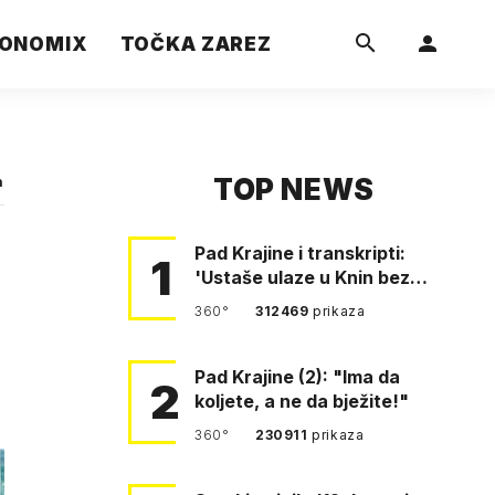
ONOMIX
TOČKA ZAREZ
TOP NEWS
a
Pad Krajine i transkripti:
1
'Ustaše ulaze u Knin bez
borbe. Mile, ovo je bežanij…
360°
312469
prikaza
Pad Krajine (2): "Ima da
2
koljete, a ne da bježite!"
360°
230911
prikaza