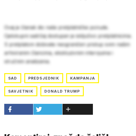
Ovaj je članak dio naše pretplatničke ponude.
Cjelokupni sadržaj dostupan je isključivo pretplatnicima.
S pretplatom dobivate neograničen pristup svim našim
arhiviranim člancima, ekskluzivnim intervjuima i
stručnim analizama.
SAD
PREDSJEDNIK
KAMPANJA
SAVJETNIK
DONALD TRUMP