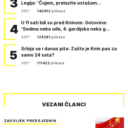
3
Legija: 'Čujem, prelazite ustašam…
360°
140912
prikaza
U 11 sati bili su pred Kninom. Gotovina:
4
'Sedma neka uđe, 4. gardijska neka g…
360°
124281
prikaza
Srbija se i danas pita: Zašto je Knin pao za
5
samo 24 sata?
360°
111422
prikaza
VEZANI ČLANCI
ZAUVIJEK PREDSJEDNIK