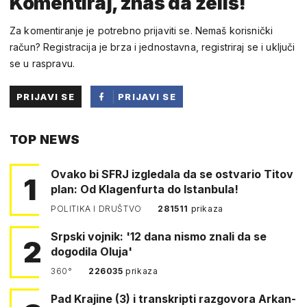
Komentiraj, znaš da želiš!
Za komentiranje je potrebno prijaviti se. Nemaš korisnički
račun? Registracija je brza i jednostavna, registriraj se i uključi
se u raspravu.
PRIJAVI SE
PRIJAVI SE
PUTEM
TOP NEWS
FACEBOOKA
Ovako bi SFRJ izgledala da se ostvario Titov
1
plan: Od Klagenfurta do Istanbula!
POLITIKA I DRUŠTVO
281511
prikaza
Srpski vojnik: '12 dana nismo znali da se
2
dogodila Oluja'
360°
226035
prikaza
Pad Krajine (3) i transkripti razgovora Arkan-