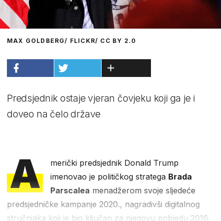
MAX GOLDBERG/ FLICKR/ CC BY 2.0
Predsjednik ostaje vjeran čovjeku koji ga je i
doveo na čelo države
A
merički predsjednik Donald Trump
imenovao je političkog stratega
Brada
Parscalea
menadžerom svoje sljedeće
predsjedničke kampanje 2020., nagradivši digitalnog
stručnjaka koji je bio ključan za njegovu pobjedu 2016.