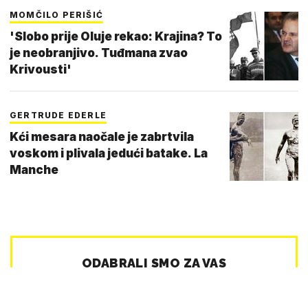
MOMČILO PERIŠIĆ
'Slobo prije Oluje rekao: Krajina? To
je neobranjivo. Tuđmana zvao
Krivousti'
GERTRUDE EDERLE
Kći mesara naočale je zabrtvila
voskom i plivala jedući batake. La
Manche