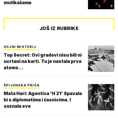
mutikašama
JOŠ IZ RUBRIKE
VOJNI MISTERIJ
Top Secret: Ovi gradovi nisu bili ni
ucrtani na karti. Tu je nastala prva
atoms…
ŠPIJUNSKA PRIČA
Mata Hari: Agentica 'H 21' Spavala
bi s diplomatima i časnicima. I
saznala sve