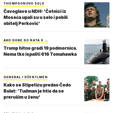
THOMPSONOVO SELO
Čavoglave u NDH: 'Četnici iz
Moseća upali su u selo i pobili
obitelj Perković'
AKO DOĐE DO RATA S …
Trump hitno gradi 19 podmornica.
Nema tko ispaliti 616 Tomahawka
GENERAL I DŽENTLMEN
Kako se Stipetiću predao Čedo
Bulat: 'Tuđman je htio da se
prerušim u ženu'