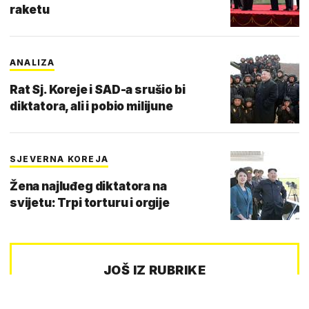
raketu
ANALIZA
Rat Sj. Koreje i SAD-a srušio bi
diktatora, ali i pobio milijune
SJEVERNA KOREJA
Žena najluđeg diktatora na
svijetu: Trpi torturu i orgije
JOŠ IZ RUBRIKE