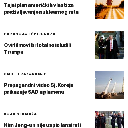
Tajni plan američkih vlasti za
preživljavanje nuklearnog rata
PARANOJA I ŠPIJUNAŽA
Ovi filmovi bi totalno izludili
Trumpa
SMRT I RAZARANJE
Propagandni video Sj. Koreje
prikazuje SAD u plamenu
KOJA BLAMAŽA
Kim Jong-un nije uspio lansirati