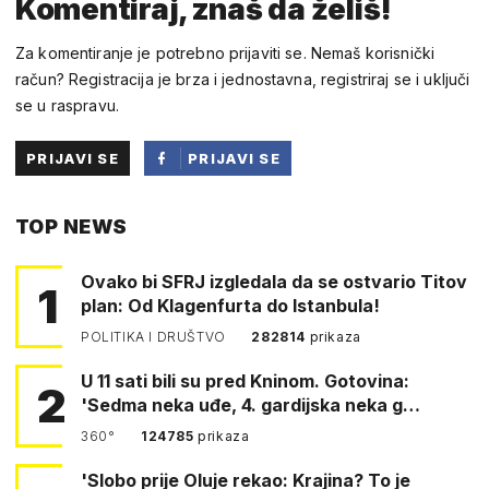
Komentiraj, znaš da želiš!
Za komentiranje je potrebno prijaviti se. Nemaš korisnički
račun? Registracija je brza i jednostavna, registriraj se i uključi
se u raspravu.
PRIJAVI SE
PRIJAVI SE
PUTEM
TOP NEWS
FACEBOOKA
Ovako bi SFRJ izgledala da se ostvario Titov
1
plan: Od Klagenfurta do Istanbula!
POLITIKA I DRUŠTVO
282814
prikaza
U 11 sati bili su pred Kninom. Gotovina:
2
'Sedma neka uđe, 4. gardijska neka g…
360°
124785
prikaza
'Slobo prije Oluje rekao: Krajina? To je