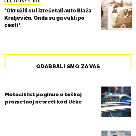
FELJTON: 1. DIO
'Okružili su i izrešetali auto Blaža
Kraljevića. Onda su ga vukli po
cesti'