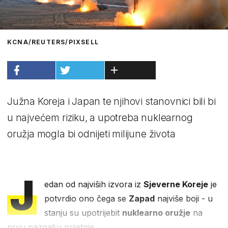
KCNA/REUTERS/PIXSELL
Južna Koreja i Japan te njihovi stanovnici bili bi
u najvećem riziku, a upotreba nuklearnog
oružja mogla bi odnijeti milijune života
J
edan od najviših izvora iz
Sjeverne Koreje
je
potvrdio ono čega se
Zapad
najviše boji - u
stanju su upotrijebit
nuklearno oružje
na
prvu naznaku prijetnje.