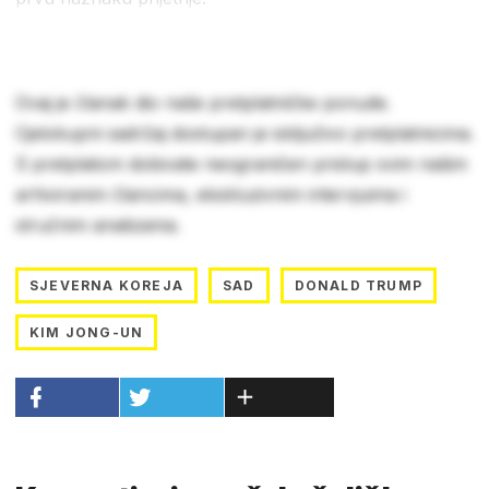
Ovaj je članak dio naše pretplatničke ponude.
Cjelokupni sadržaj dostupan je isključivo pretplatnicima.
S pretplatom dobivate neograničen pristup svim našim
arhiviranim člancima, ekskluzivnim intervjuima i
stručnim analizama.
SJEVERNA KOREJA
SAD
DONALD TRUMP
KIM JONG-UN