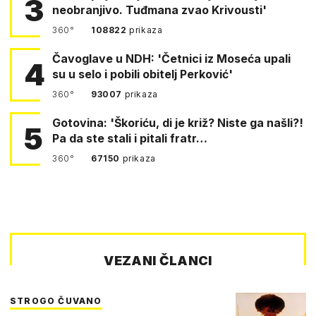
3
neobranjivo. Tuđmana zvao Krivousti'
360°
108822
prikaza
Čavoglave u NDH: 'Četnici iz Moseća upali
4
su u selo i pobili obitelj Perković'
360°
93007
prikaza
Gotovina: 'Škoriću, di je križ? Niste ga našli?!
5
Pa da ste stali i pitali fratr…
360°
67150
prikaza
VEZANI ČLANCI
STROGO ČUVANO