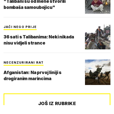
"Talibani su od mene stvorili
bombaša samoubojicu"
JAČI NEGO PRIJE
36 sati s Talibanima: Neki nikada
nisu vidjeli strance
NECENZURIRANI RAT
Afganistan: Na prvoj liniji s
drogiranim marincima
JOŠ IZ RUBRIKE