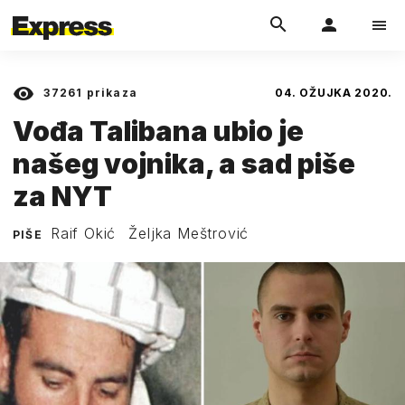
37261
prikaza
04. OŽUJKA 2020.
Vođa Talibana ubio je
našeg vojnika, a sad piše
za NYT
Raif Okić
Željka Meštrović
PIŠE