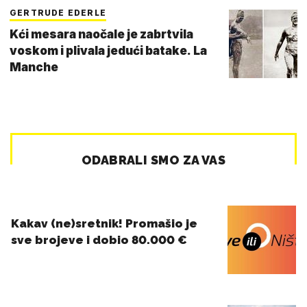
GERTRUDE EDERLE
Kći mesara naočale je zabrtvila
voskom i plivala jedući batake. La
Manche