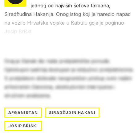
jednog od najviših šefova talibana,
Siradžudina Hakanija. Onog istog koji je naredio napad
na vozilo Hrvatske vojske u Kabulu gdje je poginuo
Josip Briški.
Ovaj je članak dio naše pretplatničke ponude.
Cjelokupni sadržaj dostupan je isključivo pretplatnicima.
S pretplatom dobivate neograničen pristup svim našim
arhiviranim člancima, ekskluzivnim intervjuima i
stručnim analizama.
AFGANISTAN
SIRADŽUDIN HAKANI
JOSIP BRIŠKI