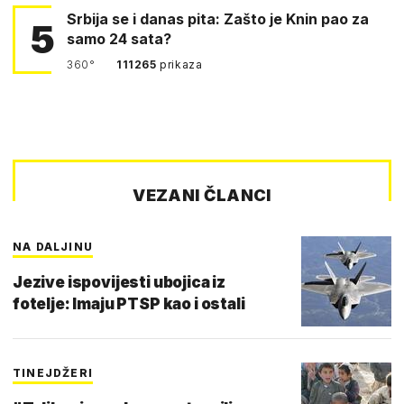
Srbija se i danas pita: Zašto je Knin pao za
5
samo 24 sata?
360°
111265
prikaza
VEZANI ČLANCI
NA DALJINU
Jezive ispovijesti ubojica iz
fotelje: Imaju PTSP kao i ostali
TINEJDŽERI