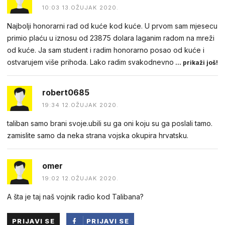
10:03 13.OŽUJAK 2020.
Najbolji honorarni rad od kuće kod kuće. U prvom sam mjesecu
primio plaću u iznosu od 23875 dolara laganim radom na mreži
od kuće. Ja sam student i radim honorarno posao od kuće i
ostvarujem više prihoda. Lako radim svakodnevno
... prikaži još!
robert0685
19:34 12.OŽUJAK 2020.
taliban samo brani svoje.ubili su ga oni koju su ga poslali tamo.
zamislite samo da neka strana vojska okupira hrvatsku.
omer
19:02 12.OŽUJAK 2020.
A šta je taj naš vojnik radio kod Talibana?
PRIJAVI SE
PRIJAVI SE