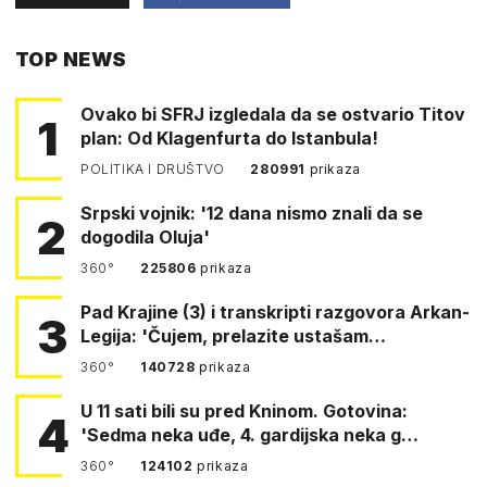
PUTEM
TOP NEWS
FACEBOOKA
Ovako bi SFRJ izgledala da se ostvario Titov
1
plan: Od Klagenfurta do Istanbula!
POLITIKA I DRUŠTVO
280991
prikaza
Srpski vojnik: '12 dana nismo znali da se
2
dogodila Oluja'
360°
225806
prikaza
Pad Krajine (3) i transkripti razgovora Arkan-
3
Legija: 'Čujem, prelazite ustašam…
360°
140728
prikaza
U 11 sati bili su pred Kninom. Gotovina:
4
'Sedma neka uđe, 4. gardijska neka g…
360°
124102
prikaza