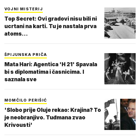
VOJNI MISTERIJ
Top Secret: Ovi gradovi nisu bili ni
ucrtani na karti. Tu je nastala prva
atoms…
ŠPIJUNSKA PRIČA
Mata Hari: Agentica 'H 21' Spavala
bi s diplomatima i časnicima. I
saznala sve
MOMČILO PERIŠIĆ
'Slobo prije Oluje rekao: Krajina? To
je neobranjivo. Tuđmana zvao
Krivousti'