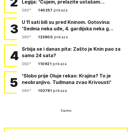
2
Legija: 'Čujem, prelazite ustašam…
360°
140257
prikaza
U 11 sati bili su pred Kninom. Gotovina:
3
'Sedma neka uđe, 4. gardijska neka g…
360°
123600
prikaza
Srbija se i danas pita: Zašto je Knin pao za
4
samo 24 sata?
360°
110921
prikaza
'Slobo prije Oluje rekao: Krajina? To je
5
neobranjivo. Tuđmana zvao Krivousti'
360°
103761
prikaza
Express