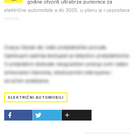
godine otvoriti ultrabrze punionice za
električne automobile a do 2020. u planu je i uspostava
mreže.
Ovaj je članak dio naše pretplatničke ponude.
Cjelokupni sadržaj dostupan je isključivo pretplatnicima.
S pretplatom dobivate neograničen pristup svim našim
arhiviranim člancima, ekskluzivnim intervjuima i
stručnim analizama.
ELEKTRIČNI AUTOMOBILI