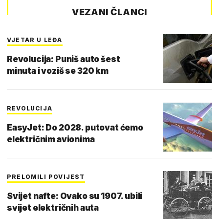
VEZANI ČLANCI
VJETAR U LEĐA
Revolucija: Puniš auto šest
minuta i voziš se 320 km
REVOLUCIJA
EasyJet: Do 2028. putovat ćemo
električnim avionima
PRELOMILI POVIJEST
Svijet nafte: Ovako su 1907. ubili
svijet električnih auta