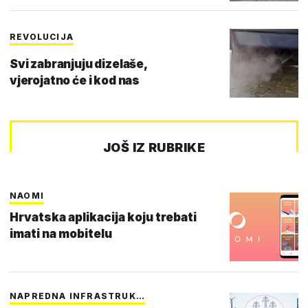
REVOLUCIJA
Svi zabranjuju dizelaše,
vjerojatno će i kod nas
JOŠ IZ RUBRIKE
NAOMI
Hrvatska aplikacija koju trebati
imati na mobitelu
NAPREDNA INFRASTRUK…