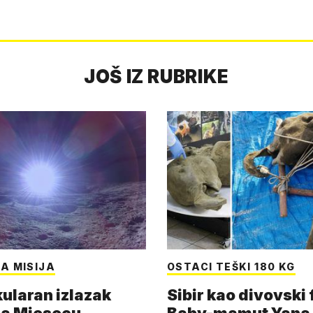
JOŠ IZ RUBRIKE
A MISIJA
OSTACI TEŠKI 180 KG
ularan izlazak
Sibir kao divovski 