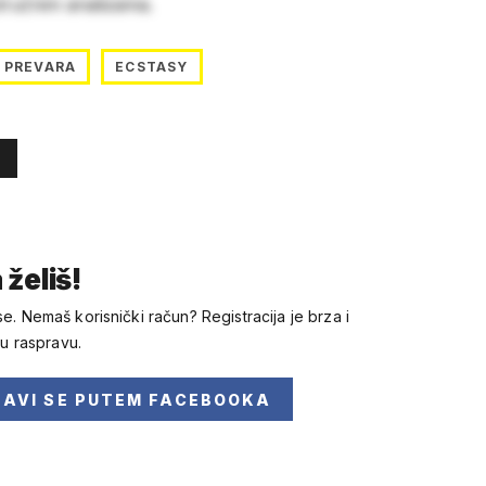
stručnim analizama.
PREVARA
ECSTASY
 želiš!
se. Nemaš korisnički račun? Registracija je brza i
 u raspravu.
JAVI SE
PUTEM FACEBOOKA