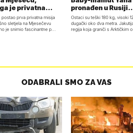
a Mjesecu,
Baby-mamut Yana
ga je privatna
pronađen u Rusiji
a - 'Pla…
najsačuvaniji je…
 postao prva privatna misija
Ostaci su teški 180 kg, visoki 1
ešno sletjela na Mjesečevu
dugački oko dva metra. Jakutija
mo je snimio fascinantne p…
regija koja graniči s Arktičkim