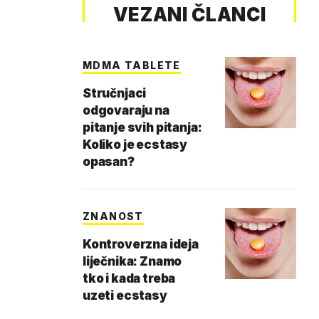
VEZANI ČLANCI
MDMA TABLETE
Stručnjaci
odgovaraju na
pitanje svih pitanja:
Koliko je ecstasy
opasan?
ZNANOST
Kontroverzna ideja
liječnika: Znamo
tko i kada treba
uzeti ecstasy