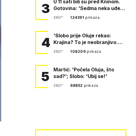
U 11 sati bili su pred Kninom.
3
Gotovina: 'Sedma neka uđe,
4. gardijska neka g…
360°
124391
prikaza
'Slobo prije Oluje rekao:
4
Krajina? To je neobranjivo.
Tuđmana zvao Krivousti'
360°
108209
prikaza
Martić: 'Počela Oluja, što
5
sad?'; Slobo: 'Ubij se!'
360°
98852
prikaza