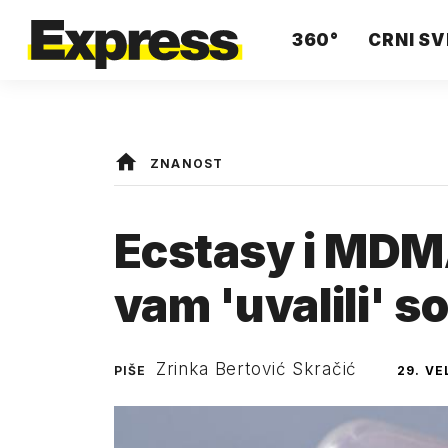
360°
CRNI SV
ZNANOST
Ecstasy i MDMA
vam 'uvalili' s
Zrinka Bertović Skračić
PIŠE
29. VE