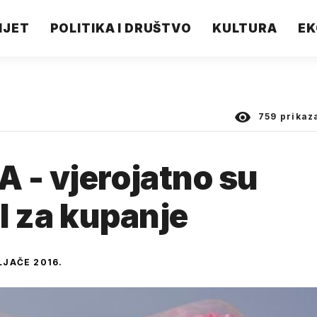
IJET
POLITIKA I DRUŠTVO
KULTURA
EK
759
prikaz
 - vjerojatno su
ol za kupanje
LJAČE 2016.