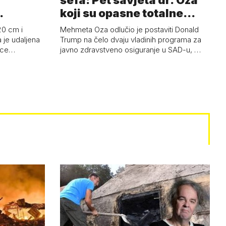
šefa: Pet savjeta dr. Oza
koji su opasne totalne
budalašti…
20 cm i
Mehmeta Oza odlučio je postaviti Donald
 je udaljena
Trump na čelo dvaju vladinih programa za
 oce…
javno zdravstveno osiguranje u SAD-u, …