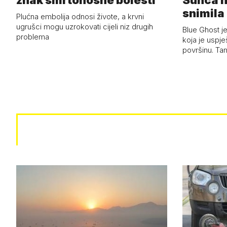
znak smrtonosne bolesti
Sunca n
snimila 
Plućna embolija odnosi živote, a krvni
letjelic
ugrušci mogu uzrokovati cijeli niz drugih
Blue Ghost je
problema
koja je uspj
površinu. Ta