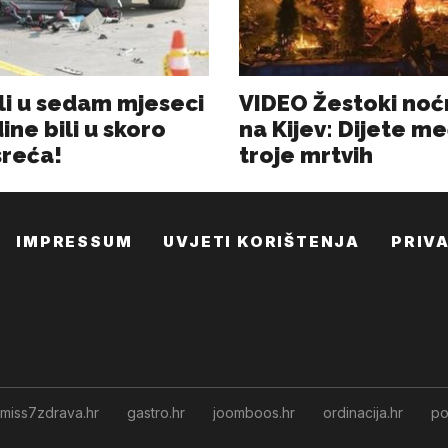
IMPRESSUM
UVJETI KORIŠTENJA
PRIV
miss7zdrava.hr
gastro.hr
joomboos.hr
ordinacija.hr
po