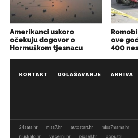
KONTAKT
OGLAŠAVANJE
ARHIVA
24sata.hr
miss7.hr
autostart.hr
miss7mama.hr
njuskalo.hr
vecernji.hr
pixsell.hr
popusti!