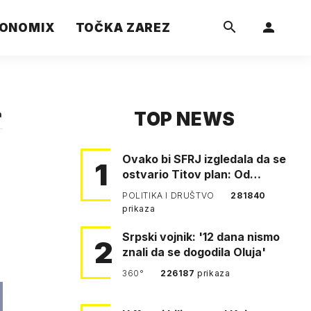
ONOMIX
TOČKA ZAREZ
TOP NEWS
a
Ovako bi SFRJ izgledala da se
1
ostvario Titov plan: Od
Klagenfurta do Istanbula!
POLITIKA I DRUŠTVO
281840
prikaza
Srpski vojnik: '12 dana nismo
2
znali da se dogodila Oluja'
360°
226187
prikaza