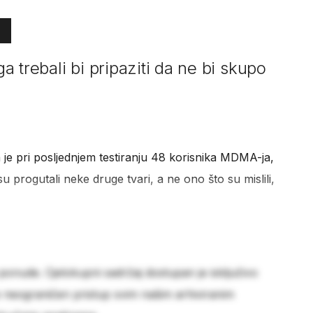
ga trebali bi pripaziti da ne bi skupo
 da je pri posljednjem testiranju 48 korisnika MDMA-ja,
u progutali neke druge tvari, a ne ono što su mislili,
 ponude. Cjelokupni sadržaj dostupan je isključivo
e neograničen pristup svim našim arhiviranim