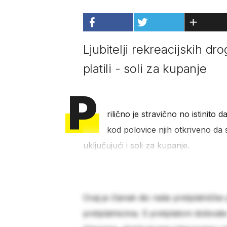
Ljubitelji rekreacijskih dro
platili - soli za kupanje
P
rilično je stravično no istinito
kod polovice njih otkriveno da s
uključujući i soli za kupanje.
Ovaj je članak dio naše pretplatničke
pretplatnicima. S pretplatom dobivat