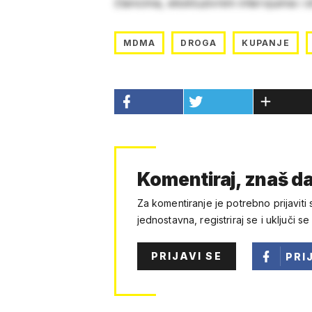
člancima, ekskluzivnim intervjuima i 
MDMA
DROGA
KUPANJE
Komentiraj, znaš da
Za komentiranje je potrebno prijaviti 
jednostavna, registriraj se i uključi se
PRIJAVI SE
PRI