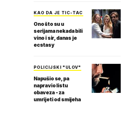
KAO DA JE TIC-TAC
Ono što su u
serijama nekada bili
vino i sir, danas je
ecstasy
POLICIJSKI "ULOV"
Napušio se, pa
napravio listu
obaveza - za
umrijeti od smijeha