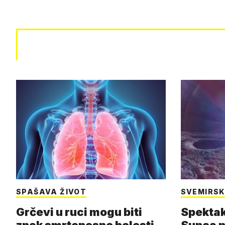
SPAŠAVA ŽIVOT
SVEMIRSK
Grčevi u ruci mogu biti
Spektak